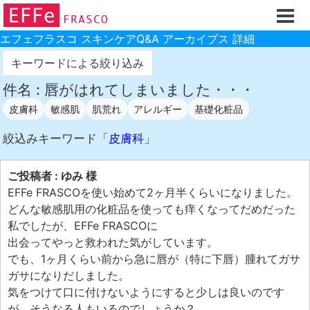
ホーム
ご注文フォーム
エフェフラスコ スキンケアQ&A アーカイブス 詳細
初回割引
キーワードによる絞り込み
製品のご案内
件名 : 唇がはれてしまいました・・・
皮膚科
敏感肌
肌荒れ
アレルギー
基礎化粧品
お買い物ガイド
スキンケアQ&Aアーカイブス
絞込みキーワード「
皮膚科
」
製品レビュー
ご投稿者 : ゆみ 様
スキンケア基礎講座
EFFe FRASCOを使い始めて2ヶ月半くらいになりました。
どんな敏感肌用の化粧品を使っても痒くなってだめだった
コスメ辞典 化粧品成分検索
私でしたが、EFFe FRASCOに
ご購入履歴
出会ってやっと救われた気がしています。
でも、1ヶ月くらい前から急に唇が（特に下唇）腫れてガサ
ご登録情報
ガサになりだしました。
ご紹介(アフェリエイト)制度
気をつけて口に付けないようにすると少しは良いのです
が、そうなる人もいるのでしょうか？