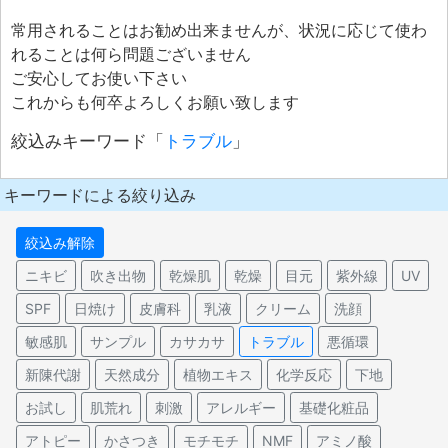
常用されることはお勧め出来ませんが、状況に応じて使わ
れることは何ら問題ございません
ご安心してお使い下さい
これからも何卒よろしくお願い致します
絞込みキーワード「
トラブル
」
キーワードによる絞り込み
絞込み解除
ニキビ
吹き出物
乾燥肌
乾燥
目元
紫外線
UV
SPF
日焼け
皮膚科
乳液
クリーム
洗顔
敏感肌
サンプル
カサカサ
トラブル
悪循環
新陳代謝
天然成分
植物エキス
化学反応
下地
お試し
肌荒れ
刺激
アレルギー
基礎化粧品
アトピー
かさつき
モチモチ
NMF
アミノ酸