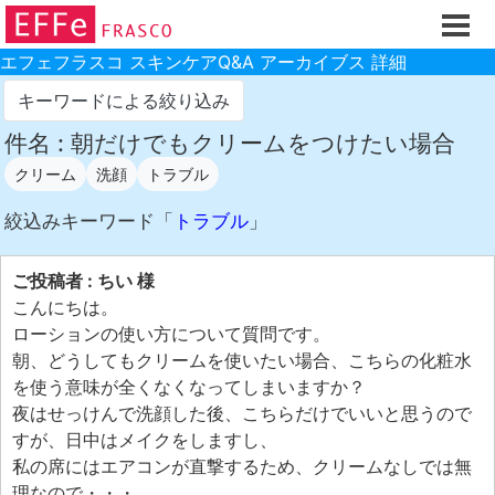
ホーム
ご注文フォーム
エフェフラスコ スキンケアQ&A アーカイブス 詳細
初回割引
キーワードによる絞り込み
製品のご案内
件名 : 朝だけでもクリームをつけたい場合
クリーム
洗顔
トラブル
お買い物ガイド
スキンケアQ&Aアーカイブス
絞込みキーワード「
トラブル
」
製品レビュー
ご投稿者 : ちい 様
スキンケア基礎講座
こんにちは。
ローションの使い方について質問です。
コスメ辞典 化粧品成分検索
朝、どうしてもクリームを使いたい場合、こちらの化粧水
ご購入履歴
を使う意味が全くなくなってしまいますか？
夜はせっけんで洗顔した後、こちらだけでいいと思うので
ご登録情報
すが、日中はメイクをしますし、
ご紹介(アフェリエイト)制度
私の席にはエアコンが直撃するため、クリームなしでは無
理なので・・・