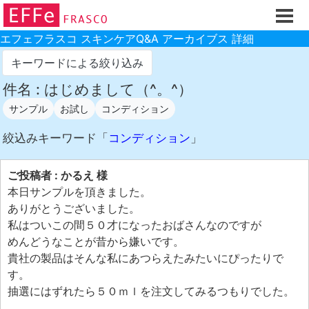
ホーム
ご注文フォーム
エフェフラスコ スキンケアQ&A アーカイブス 詳細
初回割引
キーワードによる絞り込み
製品のご案内
件名 : はじめまして（^。^）
サンプル
お試し
コンディション
お買い物ガイド
スキンケアQ&Aアーカイブス
絞込みキーワード「
コンディション
」
製品レビュー
ご投稿者 : かるえ 様
スキンケア基礎講座
本日サンプルを頂きました。
ありがとうございました。
コスメ辞典 化粧品成分検索
私はついこの間５０才になったおばさんなのですが
ご購入履歴
めんどうなことが昔から嫌いです。
貴社の製品はそんな私にあつらえたみたいにぴったりで
ご登録情報
す。
ご紹介(アフェリエイト)制度
抽選にはずれたら５０ｍｌを注文してみるつもりでした。