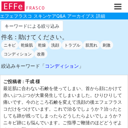
ホーム
ご注文フォーム
エフェフラスコ スキンケアQ&A アーカイブス 詳細
初回割引
キーワードによる絞り込み
製品のご案内
件名 : 助けてください。
ニキビ
乾燥肌
乾燥
洗顔
トラブル
肌荒れ
刺激
お買い物ガイド
コンディション
改善
スキンケアQ&Aアーカイブス
絞込みキーワード「
コンディション
」
製品レビュー
スキンケア基礎講座
ご投稿者 : 千成 様
コスメ辞典 化粧品成分検索
最近肌に合わない石鹸を使ってしまい、首から顔にかけて
赤いぶつぶつが大量発生してしまいました。ひりひりして
ご購入履歴
痛いです。今のところ石鹸を変えて洗顔の後エフェフラス
ご登録情報
コだけをつけています。これで治るでしょうか？治ったと
しても跡が残ってしまったらどうしたらよいでしょうか？
ご紹介(アフェリエイト)制度
ニキビ跡にも悩んでいます。ご指導ご鞭撻のほどどうぞよ