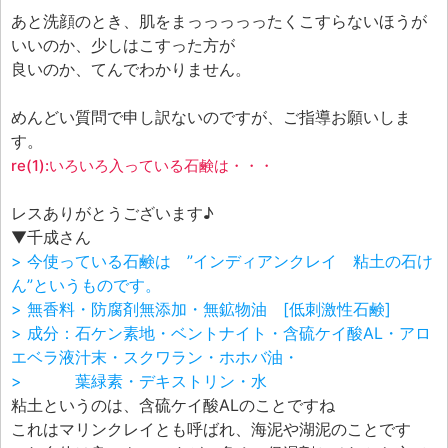
あと洗顔のとき、肌をまっっっっったくこすらないほうが
いいのか、少しはこすった方が
良いのか、てんでわかりません。
めんどい質問で申し訳ないのですが、ご指導お願いしま
す。
re(1):いろいろ入っている石鹸は・・・
レスありがとうございます♪
▼千成さん
> 今使っている石鹸は ”インディアンクレイ 粘土の石け
ん”というものです。
> 無香料・防腐剤無添加・無鉱物油 [低刺激性石鹸]
> 成分：石ケン素地・ベントナイト・含硫ケイ酸AL・アロ
エベラ液汁末・スクワラン・ホホバ油・
> 葉緑素・デキストリン・水
粘土というのは、含硫ケイ酸ALのことですね
これはマリンクレイとも呼ばれ、海泥や湖泥のことです