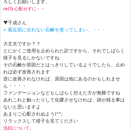
エフェ研究所について
ろしくお願いします。
re(1):心配せずに・・
お問い合わせフォーム
▼千成さん
> 最近肌に合わない石鹸を使ってしまい、・・・
大丈夫ですか？？
とにかくご使用を止められた訳ですから、それでしばらく
様子を見るしかないですね
その石鹸が原因だとはっきりしているようでしたら、止め
れば必ず改善されます
逆に改善されなければ、原因は他にあるのかもしれませ
ん・・・・
ファンデーションなどもしばらく控えた方が無難ですね
あれこれと触ったりして化膿させなければ、跡が残る事は
ないと思いますよ
あまりご心配されぬよう(^^;
リラックスして様子を見てください
洗顔について。