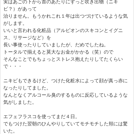
エフェ研究所について
実はあごの下から首のあたりにずっと吹き出物（ニキ
ビ？）があって
お問い合わせフォーム
治りません。もうかれこれ１年は出つづけているような気
がします。
いいと言われる化粧品（アルビオンのスキコンとイグニ
ス、リサージなど）を
長い事使ったりしていましたが、だめでしたね。
トータルで揃えると莫大なお金がかかる（笑）ので
そんなことでもちょっとストレス抱えたりしてたくらい
で・・・
ニキビもできるけど、つけた化粧水によって顔が真っ赤に
なったりしてました。
なんとなくアルコール臭のするものに反応しているような
気がしました。
エフェフラスコを使ってまだ４日。
でもつけた翌朝のひんやりしていてモチモチした頬には驚
いた。