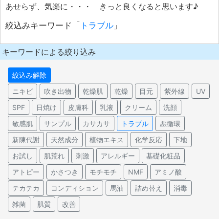
あせらず、気楽に・・・ きっと良くなると思います♪
絞込みキーワード「
トラブル
」
キーワードによる絞り込み
絞込み解除
ニキビ
吹き出物
乾燥肌
乾燥
目元
紫外線
UV
SPF
日焼け
皮膚科
乳液
クリーム
洗顔
敏感肌
サンプル
カサカサ
トラブル
悪循環
新陳代謝
天然成分
植物エキス
化学反応
下地
お試し
肌荒れ
刺激
アレルギー
基礎化粧品
アトピー
かさつき
モチモチ
NMF
アミノ酸
テカテカ
コンディション
馬油
詰め替え
消毒
雑菌
肌質
改善