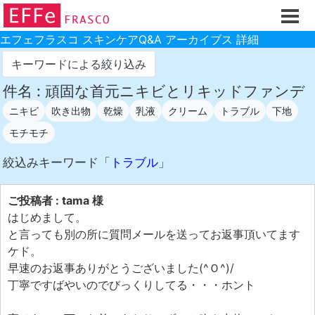
ホーム
ご注文フォーム
エフェフラスコ スキンケアQ&A アーカイブス 詳細
初回割引
キーワードによる絞り込み
製品のご案内
件名 : 頑固な首元ニキビとリキッドファンデ
ニキビ
吹き出物
乾燥
乳液
クリーム
トラブル
下地
お買い物ガイド
モチモチ
スキンケアQ&Aアーカイブス
絞込みキーワード「
トラブル
」
製品レビュー
スキンケア基礎講座
ご投稿者 : tama 様
コスメ辞典 化粧品成分検索
はじめまして。
と言っても別の所に質問メールを送ってお返事頂いてます
ご購入履歴
ケド。
ご登録情報
早速のお返事ありがとうございました(^Ｏ^)/
丁寧ですばやいのでびっくりしてる・・・ホント
ご紹介(アフェリエイト)制度