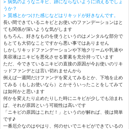
> 病気のようなニキビ、跡にならないように消えるでしょ
うか？
> 質感とかつけた感じなどはリキッドが好きなんです。
長い間できているニキビとお使いのファンデーションはと
ても関係が深いような気がします
もちろん、好きなものを使うというのはメンタルな部分で
もとても大切なことですから悪い事ではありません
しかしリキッドファンデーションや下地クリームや乳液や
美容液はニキビを悪化させる要素を充分持っています
ただ、今できているニキビの直接の原因が今お使いのリキ
ッドファンデとは言い切れませんから
例えば一週間だけファンデを変えてみるとか、下地を止め
てみる（もしお使いなら）とかそういったことをしてみて
は如何かと思います
何かを変えたり止めたりした時にニキビが少しでも治まれ
ば、それが原因という可能性は高いです
「ニキビの原因はこれだ！」というのが解れば、後は簡単
です♪
一番厄介なのはやはり、何のせいでニキビができているの