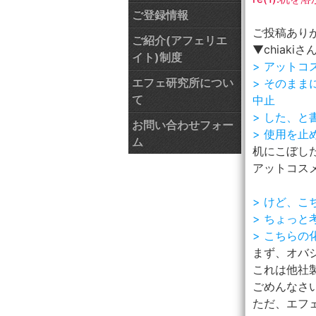
ご登録情報
ご投稿あり
ご紹介(アフェリエ
▼chiakiさ
イト)制度
> アット
エフェ研究所につい
> そのま
て
中止
> した、
お問い合わせフォー
> 使用を止
ム
机にこぼした
アットコス
> けど、
> ちょっ
> こちら
まず、オバ
これは他社
ごめんなさい 
ただ、エフ