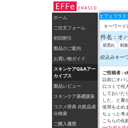
エフェフラスコ
ホーム
キーワード
ご注文フォーム
件名 : 
初回割引
肌荒れ
刺激
製品のご案内
絞込みキー
お買い物ガイド
スキンケアQ&Aアー
ご投稿者 : ch
カイブス
以前にオバ
製品レビュー
口コミで何
しておいた
スキンケア基礎講座
した、と書
コスメ辞典 化粧品成
使用を止め
分検索
ちょっと考
こちらの化
ご購入履歴
re(1):机