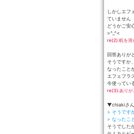
しかしエフ
ていません
どうかご安
>^_^<
re(2):机
回答ありが
そうですか
なったこと
エフェフラ
今使ってい
re(3):あり
▼chiakiさ
> そうで
> なった
そうでした
ケミカルピ