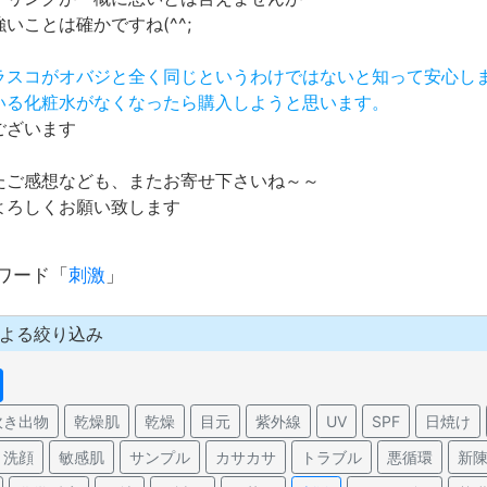
いことは確かですね(^^;
フラスコがオバジと全く同じというわけではないと知って安心し
ている化粧水がなくなったら購入しようと思います。
ございます
たご感想なども、またお寄せ下さいね～～
よろしくお願い致します
ワード「
刺激
」
よる絞り込み
吹き出物
乾燥肌
乾燥
目元
紫外線
UV
SPF
日焼け
洗顔
敏感肌
サンプル
カサカサ
トラブル
悪循環
新