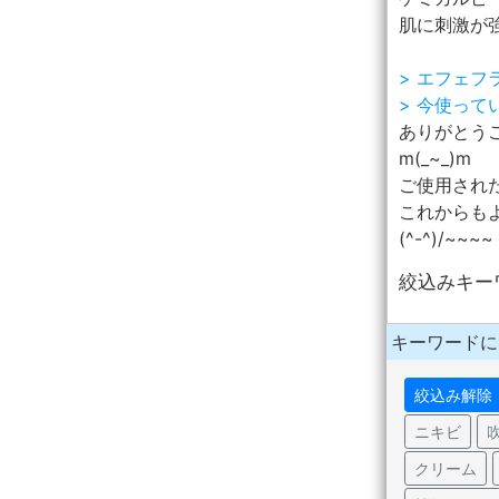
肌に刺激が強
> エフェ
> 今使っ
ありがとう
m(_~_)m
ご使用され
これからも
(^-^)/~~~~
絞込みキー
キーワードに
絞込み解除
ニキビ
クリーム