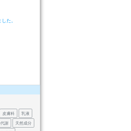
ました。
皮膚科
乳液
陳代謝
天然成分