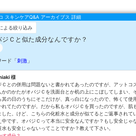
 スキンケアQ&A アーカイブス 詳細
による絞り込み
オバジＣと似た成分なんですか？
ワード「
刺激
」
iaki 様
ジＣとの併用は問題ないと書かれてあったのですが、アットコ
人かのかたがオバジＣを洗面台とか机の上にこぼしてしまい、
ら其の日のうちにそこだけが、真っ白になったので、怖くて使
かれてたのですが。だから私もオバジＣを買ったのですが、肌
ました。けど、こちらの化粧水と成分が似てるとご返事されて
え中です。オバジＣって本当に安全なんですか？もし安全じゃ
粧水も安全じゃないってことですか？教えて下さい。
を溶かす成分？