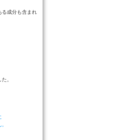
ある成分も含まれ
。
した。
に
ん。