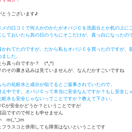
がとうございます♪
ん
コスメの口コミで何人かのかたがオバジＣを洗面台とか机の上に
まにしておいたら其の日のうちにそこだけが、真っ白になったの
と書かれてたのですが。だから私もオバジＣを買ったのですが、
めました。
ら真っ白ですか？ (*_*)
メのその書き込みは見ていませんが、なんだかすごいですね
こちらの化粧水と成分が似てるとご返事されていたので、
と考え中です。オバジＣって本当に安全なんですか？もし安全じ
の化粧水も安全じゃないってことですか？教えて下さい。
ジCが安全かどうか？ということですが
製品ですので何とも申せません
m(_"_)m
ェフラスコと併用しても障害はないということです