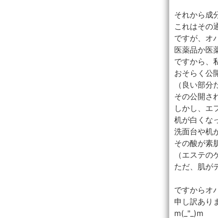
それから成
これはその
ですが、オバ
医薬品か医
ですから、
おそらく公
（良い部分
その公開さ
しかし、エ
机が白くなっ
洗面台や机
その酸が素
（エステの
ただ、肌がデ
ですからオ
申し訳あり
m(_"_)m