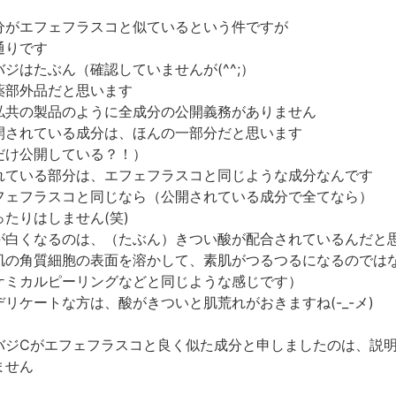
分がエフェフラスコと似ているという件ですが
通りです
ジはたぶん（確認していませんが(^^;）
薬部外品だと思います
私共の製品のように全成分の公開義務がありません
開されている成分は、ほんの一部分だと思います
だけ公開している？！）
れている部分は、エフェフラスコと同じような成分なんです
フェフラスコと同じなら（公開されている成分で全てなら）
たりはしません(笑)
が白くなるのは、（たぶん）きつい酸が配合されているんだと
肌の角質細胞の表面を溶かして、素肌がつるつるになるのでは
ケミカルピーリングなどと同じような感じです）
リケートな方は、酸がきついと肌荒れがおきますね(-_-メ)
バジCがエフェフラスコと良く似た成分と申しましたのは、説
ません