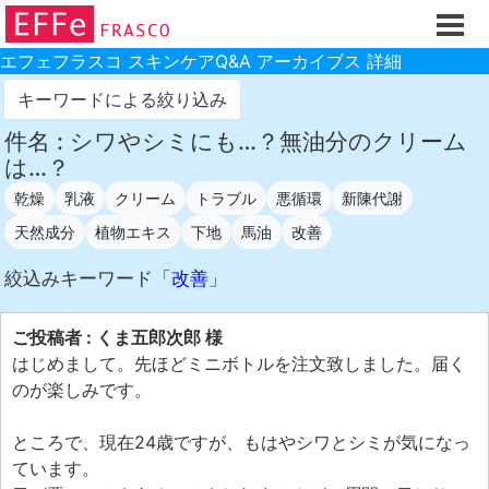
ホーム
ご注文フォーム
エフェフラスコ スキンケアQ&A アーカイブス 詳細
初回割引
キーワードによる絞り込み
製品のご案内
件名 : シワやシミにも…？無油分のクリーム
は…？
お買い物ガイド
乾燥
乳液
クリーム
トラブル
悪循環
新陳代謝
スキンケアQ&Aアーカイブス
天然成分
植物エキス
下地
馬油
改善
製品レビュー
絞込みキーワード「
改善
」
スキンケア基礎講座
コスメ辞典 化粧品成分検索
ご投稿者 : くま五郎次郎 様
はじめまして。先ほどミニボトルを注文致しました。届く
ご購入履歴
のが楽しみです。
ご登録情報
ところで、現在24歳ですが、もはやシワとシミが気になっ
ご紹介(アフェリエイト)制度
ています。