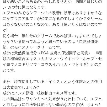
エフェ研究所について
目が悪いこともあるのかもしれませんが、眉間と目じりの
シワは特に気になります。
お問い合わせフォーム
エフェのみでもシワ・シミの改善に効果はありますか？な
にかプラスアルファが必要になるのでしょうか？クリーム
は良くないとのことなので、あまり使いたくはないのです
が…
使う場合、無油分のクリームであれば肌にはよいのでしょ
うか？いま使ってみようと思っているのは「自然派倶楽
部」のモイスチャークリームです。
成分は天然保湿成分（PCA 皮膚の保湿因子と同質）・6種
類の植物複合エキス（カミツレ・ウイキョウ・ホップ・セ
イヨウノコギリソウ・コウスイハッカ・ヤドリギ）とのこ
とです。
また、現在使用している「イクス」という化粧水との併用
は大丈夫でしょうか?
成分はノンチ原液、植物抽出エキス等です。
この商品はシワやシミへの効果がうたわれていて、エフェ
と同じように乳液等は使わない商品なのですが、ちょっと