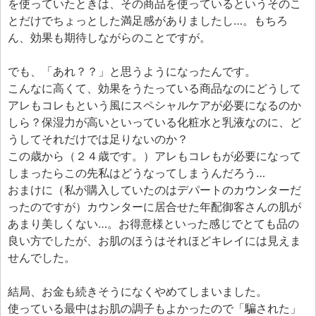
を使っていたときは、その商品を使っているというそのこ
とだけでちょっとした満足感がありましたし…。もちろ
ん、効果も期待しながらのことですが。
でも、「あれ？？」と思うようになったんです。
こんなに高くて、効果をうたっている商品なのにどうして
アレもコレもという風にスペシャルケアが必要になるのか
しら？保湿力が高いといっている化粧水と乳液なのに、ど
うしてそれだけでは足りないのか？
この歳から（２４歳です。）アレもコレもが必要になって
しまったらこの先私はどうなってしまうんだろう…
おまけに（私が購入していたのはデパートのカウンターだ
ったのですが）カウンターに居合せた年配御客さんの肌が
あまり美しくない…。お得意様といった感じでとても品の
良い方でしたが、お肌のほうはそれほどキレイには見えま
せんでした。
結局、お金も続きそうになくやめてしまいました。
使っている最中はお肌の調子もよかったので「騙された」