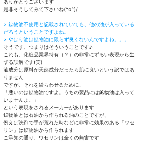
ありがとうございます
是非そうしてみて下さいね(^o^)/
> 鉱物油不使用と記載されていても、他の油が入っている
だろうということですよね。
> やはり油は鉱物油に限らず良くないんですよね。。。
そうです、つまりはそういうことです♪
これも、化粧品業界特有（？）の非常にずるい表現から生
ずる誤解です(笑)
油成分は原料が天然成分だったら肌に良いという訳ではあ
りません
ですが、それを紛らわせるために、
「悪いのは鉱物油ですよ。うちの製品には鉱物油は入って
いませんよ。」
という表現をされるメーカーがあります
鉱物油とは石油から作られる油のことですが、
例えば洗剤で手が荒れた時などに非常に効果のある「ワセ
リン」は鉱物油から作られます
ご承知の通り、ワセリンは全くの無害です