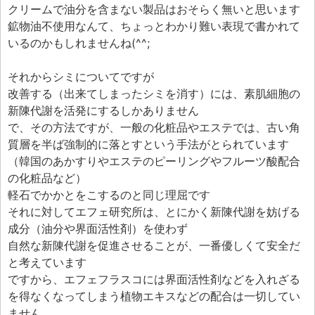
クリームで油分を含まない製品はおそらく無いと思います
鉱物油不使用なんて、ちょっとわかり難い表現で書かれて
いるのかもしれませんね(^^;
それからシミについてですが
改善する（出来てしまったシミを消す）には、素肌細胞の
新陳代謝を活発にするしかありません
で、その方法ですが、一般の化粧品やエステでは、古い角
質層を半ば強制的に落とすという手法がとられています
（韓国のあかすりやエステのピーリングやフルーツ酸配合
の化粧品など）
軽石でかかとをこするのと同じ理屈です
それに対してエフェ研究所は、とにかく新陳代謝を妨げる
成分（油分や界面活性剤）を使わず
自然な新陳代謝を促進させることが、一番優しくて安全だ
と考えています
ですから、エフェフラスコには界面活性剤などを入れざる
を得なくなってしまう植物エキスなどの配合は一切してい
ません