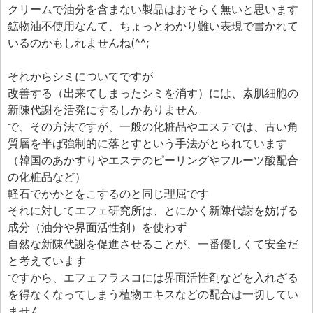
クリームで油分を含まない製品はおそらく無いと思います
鉱物油不使用なんて、ちょっとわかり難い表現で書かれて
いるのかもしれませんね(^^;
それからシミについてですが
改善する（出来てしまったシミを消す）には、素肌細胞の
新陳代謝を活発にするしかありません
で、その方法ですが、一般の化粧品やエステでは、古い角
質層を半ば強制的に落とすという手法がとられています
（韓国のあかすりやエステのピーリングやフルーツ酸配合
の化粧品など）
軽石でかかとをこするのと同じ理屈です
それに対してエフェ研究所は、とにかく新陳代謝を妨げる
成分（油分や界面活性剤）を使わず
自然な新陳代謝を促進させることが、一番優しくて安全だ
と考えています
ですから、エフェフラスコには界面活性剤などを入れざる
を得なくなってしまう植物エキスなどの配合は一切してい
ません