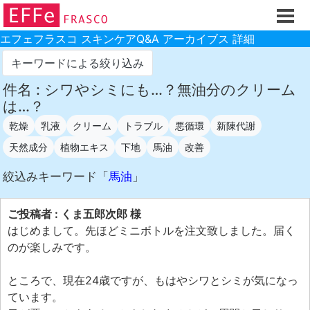
ホーム
ご注文フォーム
エフェフラスコ スキンケアQ&A アーカイブス 詳細
初回割引
キーワードによる絞り込み
製品のご案内
件名 : シワやシミにも…？無油分のクリーム
は…？
お買い物ガイド
乾燥
乳液
クリーム
トラブル
悪循環
新陳代謝
スキンケアQ&Aアーカイブス
天然成分
植物エキス
下地
馬油
改善
製品レビュー
絞込みキーワード「
馬油
」
スキンケア基礎講座
コスメ辞典 化粧品成分検索
ご投稿者 : くま五郎次郎 様
はじめまして。先ほどミニボトルを注文致しました。届く
ご購入履歴
のが楽しみです。
ご登録情報
ところで、現在24歳ですが、もはやシワとシミが気になっ
ご紹介(アフェリエイト)制度
ています。