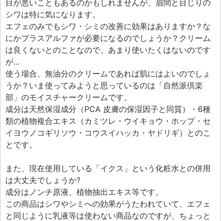
エフェ研究所について
目が悪いこともあるのかもしれませんが、眉間と目じりの
シワは特に気になります。
お問い合わせフォーム
エフェのみでもシワ・シミの改善に効果はありますか？な
にかプラスアルファが必要になるのでしょうか？クリーム
は良くないとのことなので、あまり使いたくはないのです
が…
使う場合、無油分のクリームであれば肌にはよいのでしょ
うか？いま使ってみようと思っているのは「自然派倶楽
部」のモイスチャークリームです。
成分は天然保湿成分（PCA 皮膚の保湿因子と同質）・6種
類の植物複合エキス（カミツレ・ウイキョウ・ホップ・セ
イヨウノコギリソウ・コウスイハッカ・ヤドリギ）とのこ
とです。
また、現在使用している「イクス」という化粧水との併用
は大丈夫でしょうか?
成分はノンチ原液、植物抽出エキス等です。
この商品はシワやシミへの効果がうたわれていて、エフェ
と同じように乳液等は使わない商品なのですが、ちょっと