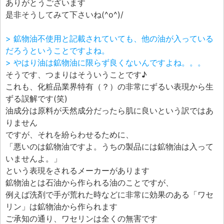
ありがとうございます
是非そうしてみて下さいね(^o^)/
> 鉱物油不使用と記載されていても、他の油が入っている
だろうということですよね。
> やはり油は鉱物油に限らず良くないんですよね。。。
そうです、つまりはそういうことです♪
これも、化粧品業界特有（？）の非常にずるい表現から生
ずる誤解です(笑)
油成分は原料が天然成分だったら肌に良いという訳ではあ
りません
ですが、それを紛らわせるために、
「悪いのは鉱物油ですよ。うちの製品には鉱物油は入って
いませんよ。」
という表現をされるメーカーがあります
鉱物油とは石油から作られる油のことですが、
例えば洗剤で手が荒れた時などに非常に効果のある「ワセ
リン」は鉱物油から作られます
ご承知の通り、ワセリンは全くの無害です