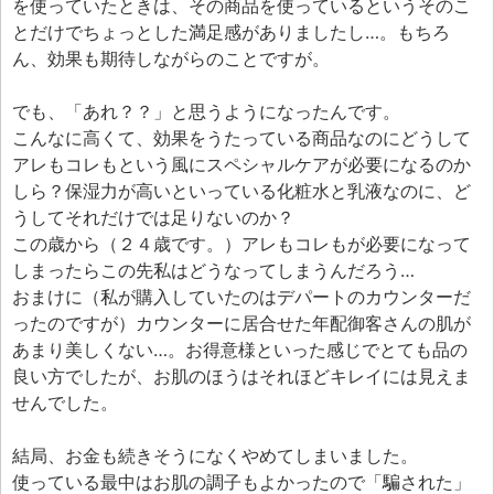
を使っていたときは、その商品を使っているというそのこ
とだけでちょっとした満足感がありましたし…。もちろ
ん、効果も期待しながらのことですが。
でも、「あれ？？」と思うようになったんです。
こんなに高くて、効果をうたっている商品なのにどうして
アレもコレもという風にスペシャルケアが必要になるのか
しら？保湿力が高いといっている化粧水と乳液なのに、ど
うしてそれだけでは足りないのか？
この歳から（２４歳です。）アレもコレもが必要になって
しまったらこの先私はどうなってしまうんだろう…
おまけに（私が購入していたのはデパートのカウンターだ
ったのですが）カウンターに居合せた年配御客さんの肌が
あまり美しくない…。お得意様といった感じでとても品の
良い方でしたが、お肌のほうはそれほどキレイには見えま
せんでした。
結局、お金も続きそうになくやめてしまいました。
使っている最中はお肌の調子もよかったので「騙された」