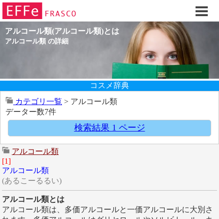
ホーム
ご注文フォーム
アルコール類(アルコール類)とは
初回割引
アルコール類 の詳細
製品のご案内
お買い物ガイド
コスメ辞典
スキンケアQ&Aアーカイブス
カテゴリ一覧
> アルコール類
お客様のご感想
データー数7件
スキンケア基礎講座
検索結果 1 ページ
コスメ辞典 化粧品成分検索
アルコール類
ご購入履歴
[1]
ご登録情報
アルコール類
(あるこーるるい)
ご紹介(アフェリエイト)制度
アルコール類とは
エフェ研究所について
アルコール類は、多価アルコールと一価アルコールに大別さ
お問い合わせフォーム