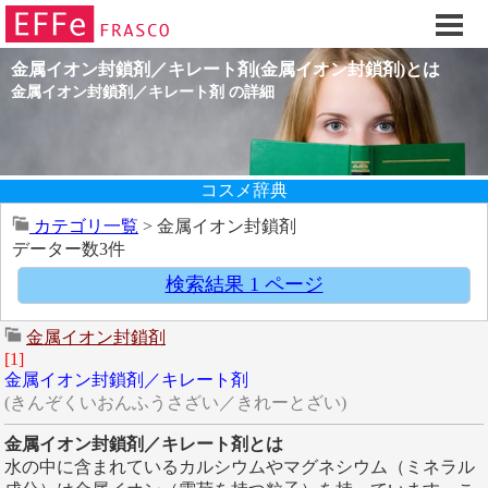
ホーム
ご注文フォーム
金属イオン封鎖剤／キレート剤(金属イオン封鎖剤)とは
初回割引
金属イオン封鎖剤／キレート剤 の詳細
製品のご案内
お買い物ガイド
コスメ辞典
スキンケアQ&Aアーカイブス
カテゴリ一覧
> 金属イオン封鎖剤
お客様のご感想
データー数3件
スキンケア基礎講座
検索結果 1 ページ
コスメ辞典 化粧品成分検索
金属イオン封鎖剤
ご購入履歴
[1]
ご登録情報
金属イオン封鎖剤／キレート剤
(きんぞくいおんふうさざい／きれーとざい)
ご紹介(アフェリエイト)制度
金属イオン封鎖剤／キレート剤とは
エフェ研究所について
水の中に含まれているカルシウムやマグネシウム（ミネラル
お問い合わせフォーム