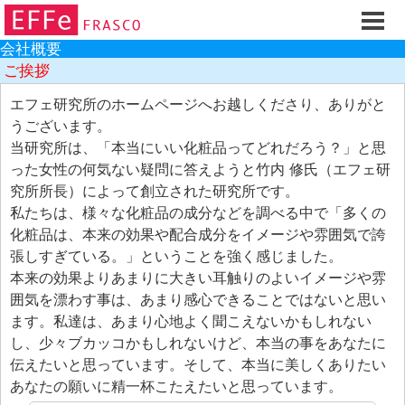
ホーム
ご注文フォーム
会社概要
ご挨拶
初回割引
エフェ研究所のホームページへお越しくださり、ありがと
製品のご案内
うございます。
お買い物ガイド
当研究所は、「本当にいい化粧品ってどれだろう？」と思
った女性の何気ない疑問に答えようと竹内 修氏（エフェ研
スキンケアQ&Aアーカイブス
究所所長）によって創立された研究所です。
製品レビュー
私たちは、様々な化粧品の成分などを調べる中で「多くの
化粧品は、本来の効果や配合成分をイメージや雰囲気で誇
スキンケア基礎講座
張しすぎている。」ということを強く感じました。
コスメ辞典 化粧品成分検索
本来の効果よりあまりに大きい耳触りのよいイメージや雰
囲気を漂わす事は、あまり感心できることではないと思い
ご購入履歴
ます。私達は、あまり心地よく聞こえないかもしれない
ご登録情報
し、少々ブカッコかもしれないけど、本当の事をあなたに
伝えたいと思っています。そして、本当に美しくありたい
ご紹介(アフェリエイト)制度
あなたの願いに精一杯こたえたいと思っています。