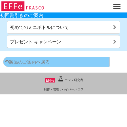
ホーム
ご注文フォーム
初回割引きのご案内
初回割引
初めてのミニボトルについて
製品のご案内
プレゼント キャンペーン
お買い物ガイド
スキンケアQ&Aアーカイブス
製品のご案内へ戻る
製品レビュー
スキンケア基礎講座
エフェ研究所
コスメ辞典 化粧品成分検索
制作・管理 :
ハイパーハウス
ご購入履歴
ご登録情報
ご紹介(アフェリエイト)制度