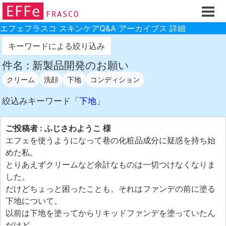
ホーム
ご注文フォーム
エフェフラスコ スキンケアQ&A アーカイブス 詳細
初回割引
キーワードによる絞り込み
製品のご案内
件名 : 新製品開発のお願い
クリーム
洗顔
下地
コンディション
お買い物ガイド
スキンケアQ&Aアーカイブス
絞込みキーワード「
下地
」
製品レビュー
ご投稿者 : ふじさわようこ 様
スキンケア基礎講座
エフェを使うようになって巷の化粧品成分に疑惑を持ち始
めた私。
コスメ辞典 化粧品成分検索
とりあえずクリームなど余計なものは一切つけなくなりま
ご購入履歴
した。
だけどちょっと困ったことも。それはファンデの前に塗る
ご登録情報
下地について。
ご紹介(アフェリエイト)制度
以前は下地を塗ってからリキッドファンデを塗っていたん
だけど、