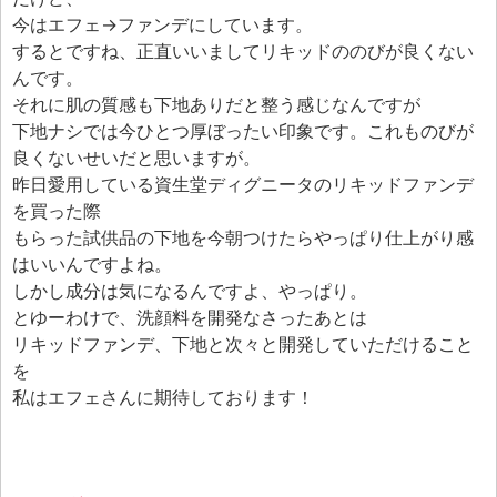
エフェ研究所について
今はエフェ→ファンデにしています。
お問い合わせフォーム
するとですね、正直いいましてリキッドののびが良くない
んです。
それに肌の質感も下地ありだと整う感じなんですが
下地ナシでは今ひとつ厚ぼったい印象です。これものびが
良くないせいだと思いますが。
昨日愛用している資生堂ディグニータのリキッドファンデ
を買った際
もらった試供品の下地を今朝つけたらやっぱり仕上がり感
はいいんですよね。
しかし成分は気になるんですよ、やっぱり。
とゆーわけで、洗顔料を開発なさったあとは
リキッドファンデ、下地と次々と開発していただけること
を
私はエフェさんに期待しております！