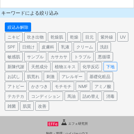
キーワードによる絞り込み
絞込み解除
ニキビ
吹き出物
乾燥肌
乾燥
目元
紫外線
UV
SPF
日焼け
皮膚科
乳液
クリーム
洗顔
敏感肌
サンプル
カサカサ
トラブル
悪循環
新陳代謝
天然成分
植物エキス
化学反応
下地
お試し
肌荒れ
刺激
アレルギー
基礎化粧品
アトピー
かさつき
モチモチ
NMF
アミノ酸
テカテカ
コンディション
馬油
詰め替え
消毒
雑菌
肌質
改善
エフェ研究所
制作・管理 :
ハイパーハウス