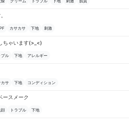
乾燥
クリーム
トラブル
下地
刺激
肌質
す。
PF
カサカサ
下地
刺激
ちゃいます(>_<)
ラブル
下地
アレルギー
サカサ
下地
コンディション
ベースメーク
洗顔
トラブル
下地