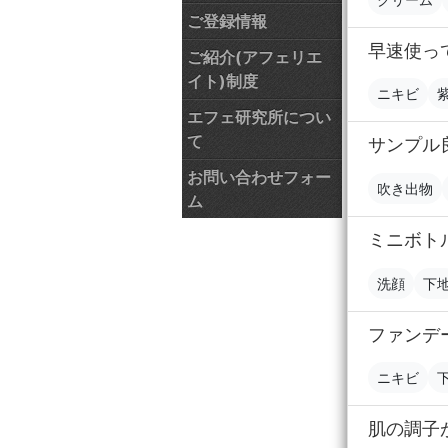
ご登録情報
早速使っ
ご紹介(アフェリエ
イト)制度
ニキビ
エフェ研究所につい
て
サンプル
お問い合わせフォー
吹き出物
ム
ミニボト
洗顔
下
ファンデ
ニキビ
肌の調子