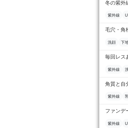
冬の紫外
紫外線
U
毛穴・角
洗顔
下
毎回レス
紫外線
角質と自
紫外線
ファンデ
紫外線
U