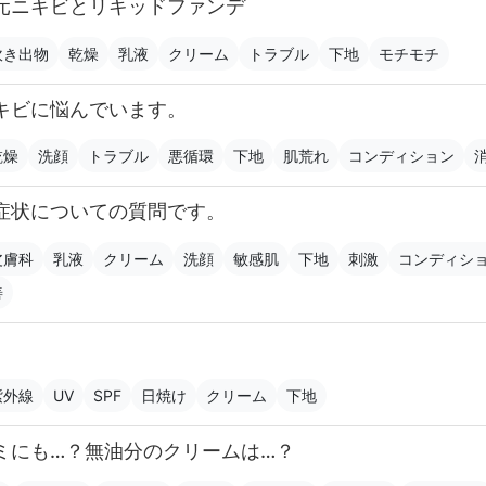
元ニキビとリキッドファンデ
吹き出物
乾燥
乳液
クリーム
トラブル
下地
モチモチ
キビに悩んでいます。
乾燥
洗顔
トラブル
悪循環
下地
肌荒れ
コンディション
症状についての質問です。
皮膚科
乳液
クリーム
洗顔
敏感肌
下地
刺激
コンディシ
善
。
紫外線
UV
SPF
日焼け
クリーム
下地
ミにも…？無油分のクリームは…？