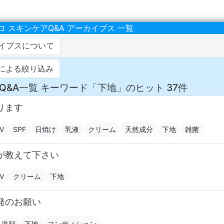
 スキンケアQ&A アーカイブス 一覧
カイブスについて
による絞り込み
Q&A一覧 キーワード「下地」のヒット 37件
ります
V
SPF
日焼け
乳液
クリーム
天然成分
下地
雑菌
が教えて下さい
V
クリーム
下地
発のお願い
洗顔
下地
コンディション