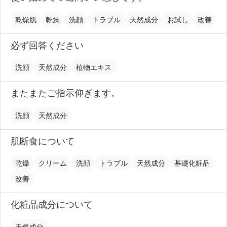
乾燥肌
乾燥
洗顔
トラブル
天然成分
お試し
改善
必ず回答ください
洗顔
天然成分
植物エキス
またまたご指示仰ぎます。
洗顔
天然成分
肌断食について
乾燥
クリーム
洗顔
トラブル
天然成分
基礎化粧品
改善
化粧品成分について
天然成分