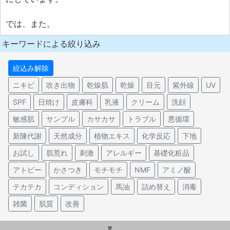
では、また。
キーワードによる絞り込み
絞込み解除
ニキビ
吹き出物
乾燥肌
乾燥
目元
紫外線
UV
SPF
日焼け
皮膚科
乳液
クリーム
洗顔
敏感肌
サンプル
カサカサ
トラブル
悪循環
新陳代謝
天然成分
植物エキス
化学反応
下地
お試し
肌荒れ
刺激
アレルギー
基礎化粧品
アトピー
かさつき
モチモチ
NMF
アミノ酸
テカテカ
コンディション
馬油
詰め替え
消毒
雑菌
肌質
改善