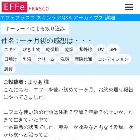
ホーム
ご注文フォーム
エフェフラスコ スキンケアQ&A アーカイブス 詳細
初回割引
キーワードによる絞り込み
製品のご案内
件名 : 一ヶ月後の感想は・・・
ニキビ
吹き出物
乾燥肌
乾燥
紫外線
UV
SPF
お買い物ガイド
日焼け
乳液
クリーム
洗顔
新陳代謝
コンディション
スキンケアQ&Aアーカイブス
肌質
製品レビュー
ご投稿者 : まりあ 様
スキンケア基礎講座
こんにちわ。エフェを使い初めて一ヶ月、お約束通り報告
コスメ辞典 化粧品成分検索
にやってきました。
ご購入履歴
エフェを使い始めた頃は体調？季節？年齢？のせいかこれ
ご登録情報
まで生きていた中で
一番最悪の状態でした。赤み・かゆみをともなう乾燥、次
ご紹介(アフェリエイト)制度
から次へと治っては