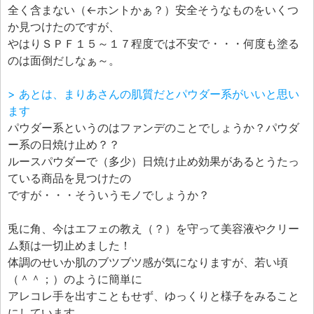
全く含まない（←ホントかぁ？）安全そうなものをいくつ
か見つけたのですが、
やはりＳＰＦ１５～１７程度では不安で・・・何度も塗る
のは面倒だしなぁ～。
> あとは、まりあさんの肌質だとパウダー系がいいと思い
ます
パウダー系というのはファンデのことでしょうか？パウダ
ー系の日焼け止め？？
ルースパウダーで（多少）日焼け止め効果があるとうたっ
ている商品を見つけたの
ですが・・・そういうモノでしょうか？
兎に角、今はエフェの教え（？）を守って美容液やクリー
ム類は一切止めました！
体調のせいか肌のブツブツ感が気になりますが、若い頃
（＾＾；）のように簡単に
アレコレ手を出すこともせず、ゆっくりと様子をみること
にしています。