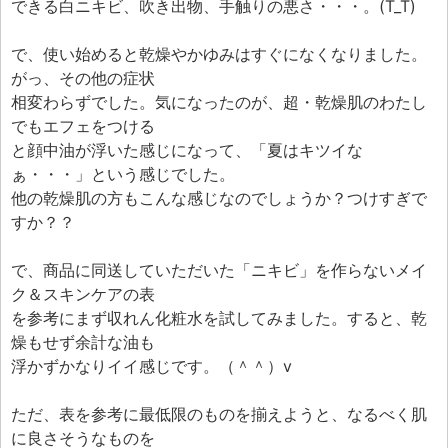
エフェ研究所について
できる白ニキビ、吹き出物、手触りの悪さ・・・。(T_T)
お問い合わせフォーム
で、使い始めると乾燥やかゆみはすぐになくなりました。
がっ、その他の症状
相変わらずでした。気になったのが、超・乾燥肌のわたし
でもエフェをつける
と顔中油が浮いた感じになって、「夏はキツイな
ぁ・・・」という感じでした。
他の乾燥肌の方もこんな感じなのでしょうか？つけすぎで
すか？？
で、商品に同送していただいた「ニキビ」を作らないメイ
ク＆スキンケアの表
を参考にまず収れん化粧水を試してみました。すると、乾
燥もせず余計な油も
浮かずかなりイイ感じです。（＾＾）v
ただ、表を参考に最低限のものを揃えようと、なるべく肌
に良さそうなものを