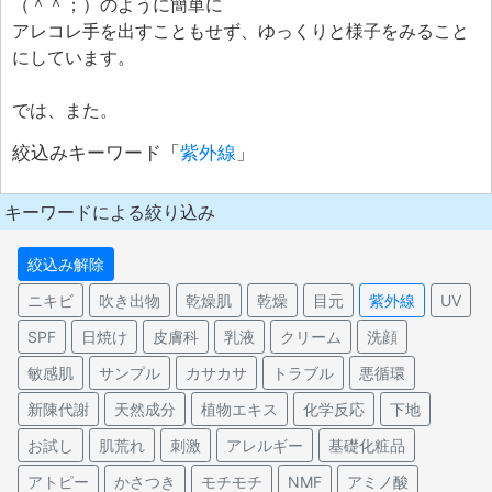
（＾＾；）のように簡単に
アレコレ手を出すこともせず、ゆっくりと様子をみること
にしています。
では、また。
絞込みキーワード「
紫外線
」
キーワードによる絞り込み
絞込み解除
ニキビ
吹き出物
乾燥肌
乾燥
目元
紫外線
UV
SPF
日焼け
皮膚科
乳液
クリーム
洗顔
敏感肌
サンプル
カサカサ
トラブル
悪循環
新陳代謝
天然成分
植物エキス
化学反応
下地
お試し
肌荒れ
刺激
アレルギー
基礎化粧品
アトピー
かさつき
モチモチ
NMF
アミノ酸