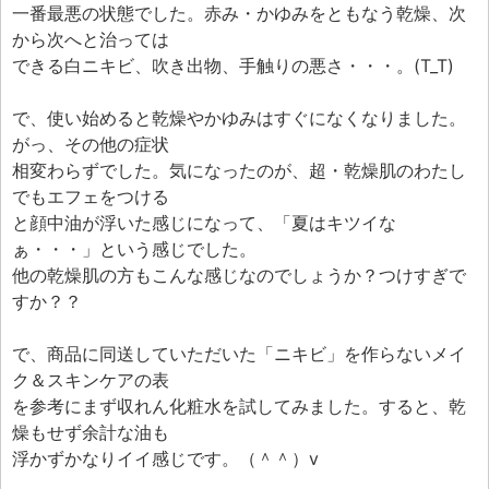
エフェ研究所について
一番最悪の状態でした。赤み・かゆみをともなう乾燥、次
から次へと治っては
お問い合わせフォーム
できる白ニキビ、吹き出物、手触りの悪さ・・・。(T_T)
で、使い始めると乾燥やかゆみはすぐになくなりました。
がっ、その他の症状
相変わらずでした。気になったのが、超・乾燥肌のわたし
でもエフェをつける
と顔中油が浮いた感じになって、「夏はキツイな
ぁ・・・」という感じでした。
他の乾燥肌の方もこんな感じなのでしょうか？つけすぎで
すか？？
で、商品に同送していただいた「ニキビ」を作らないメイ
ク＆スキンケアの表
を参考にまず収れん化粧水を試してみました。すると、乾
燥もせず余計な油も
浮かずかなりイイ感じです。（＾＾）v