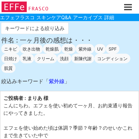
ホーム
ご注文フォーム
エフェフラスコ スキンケアQ&A アーカイブス 詳細
初回割引
キーワードによる絞り込み
製品のご案内
件名 : 一ヶ月後の感想は・・・
ニキビ
吹き出物
乾燥肌
乾燥
紫外線
UV
SPF
お買い物ガイド
日焼け
乳液
クリーム
洗顔
新陳代謝
コンディション
スキンケアQ&Aアーカイブス
肌質
製品レビュー
絞込みキーワード「
紫外線
」
スキンケア基礎講座
コスメ辞典 化粧品成分検索
ご投稿者 : まりあ 様
こんにちわ。エフェを使い初めて一ヶ月、お約束通り報告
ご購入履歴
にやってきました。
ご登録情報
エフェを使い始めた頃は体調？季節？年齢？のせいかこれ
ご紹介(アフェリエイト)制度
まで生きていた中で