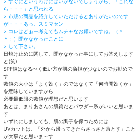
> すぐにというわけにはいかないでしょうから、「これな
ら・・・」と思われる
> 市販の商品を紹介していただけるとありがたいのです
が・・・あっ、スミマセン
> コレはどぉー考えてもムチャなお願いですね。（＾
＾；）聞かなかったことに
> して下さい。
日焼け止めに関して、聞かなかった事にしてお答えします
と(笑)
SPF値はなるべく低い方が肌の負担が少ないのでお勧めで
す
数値の大小は「よく効く」のではなくて「何時間効くか」
を意味していますから
必要最低限の数値が理想だと思います
あとは、まりあさんの肌質だとパウダー系がいいと思いま
す
いずれにしましても、肌の調子を保つためには
UVカットは、「外から帰ってきたらさっさと落とす」こと
が大事だと思いま～す