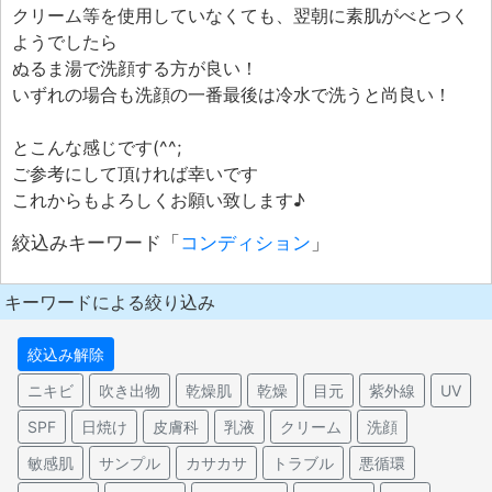
クリーム等を使用していなくても、翌朝に素肌がべとつく
ようでしたら
ぬるま湯で洗顔する方が良い！
いずれの場合も洗顔の一番最後は冷水で洗うと尚良い！
とこんな感じです(^^;
ご参考にして頂ければ幸いです
これからもよろしくお願い致します♪
絞込みキーワード「
コンディション
」
キーワードによる絞り込み
絞込み解除
ニキビ
吹き出物
乾燥肌
乾燥
目元
紫外線
UV
SPF
日焼け
皮膚科
乳液
クリーム
洗顔
敏感肌
サンプル
カサカサ
トラブル
悪循環