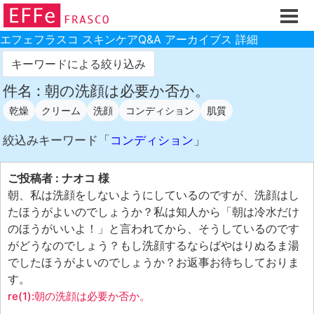
ホーム
ご注文フォーム
エフェフラスコ スキンケアQ&A アーカイブス 詳細
初回割引
キーワードによる絞り込み
製品のご案内
件名 : 朝の洗顔は必要か否か。
乾燥
クリーム
洗顔
コンディション
肌質
お買い物ガイド
スキンケアQ&Aアーカイブス
絞込みキーワード「
コンディション
」
製品レビュー
ご投稿者 : ナオコ 様
スキンケア基礎講座
朝、私は洗顔をしないようにしているのですが、洗顔はし
たほうがよいのでしょうか？私は知人から「朝は冷水だけ
コスメ辞典 化粧品成分検索
のほうがいいよ！」と言われてから、そうしているのです
ご購入履歴
がどうなのでしょう？もし洗顔するならばやはりぬるま湯
でしたほうがよいのでしょうか？お返事お待ちしておりま
ご登録情報
す。
ご紹介(アフェリエイト)制度
re(1):朝の洗顔は必要か否か。