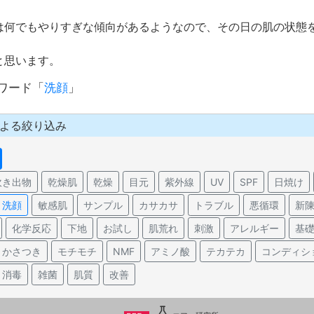
は何でもやりすぎな傾向があるようなので、その日の肌の状態
と思います。
ワード「
洗顔
」
よる絞り込み
吹き出物
乾燥肌
乾燥
目元
紫外線
UV
SPF
日焼け
洗顔
敏感肌
サンプル
カサカサ
トラブル
悪循環
新
化学反応
下地
お試し
肌荒れ
刺激
アレルギー
基
かさつき
モチモチ
NMF
アミノ酸
テカテカ
コンディシ
消毒
雑菌
肌質
改善