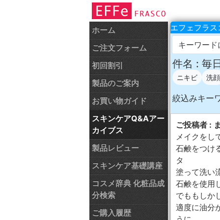
エフェフラスコ
ホーム
キーワード
ご注文フォーム
件名 : 
初回割引
ニキビ
洗顔
製品のご案内
絞込みキー
お買い物ガイド
スキンケアQ&Aアー
ご投稿者 : 
カイブス
メイクをし
製品レビュー
石鹸をつけ
タ
スキンケア基礎講座
塗って洗い
コスメ辞典 化粧品成
石鹸を使用
分検索
でももしか
適度に油分
ご購入履歴
うに