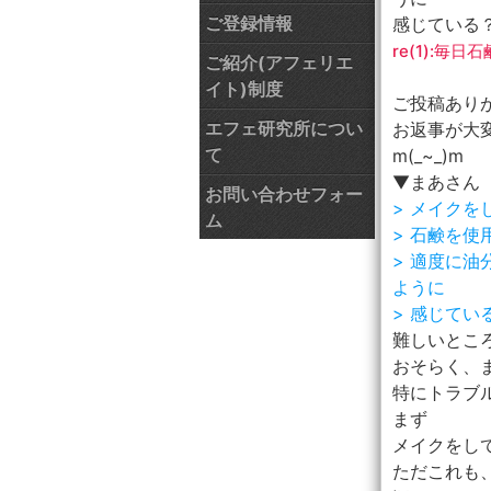
ご登録情報
感じている
re(1):毎
ご紹介(アフェリエ
イト)制度
ご投稿あり
エフェ研究所につい
お返事が大
て
m(_~_)m
▼まあさん
お問い合わせフォー
> メイク
ム
> 石鹸を
> 適度に
ように
> 感じて
難しいとこ
おそらく、
特にトラブル
まず
メイクをし
ただこれも