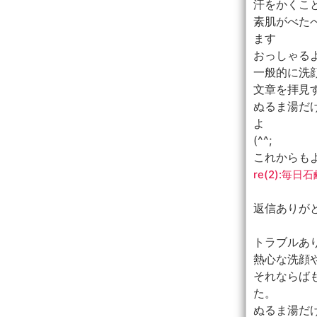
汗をかくこ
素肌がべた
ます
おっしゃる
一般的に洗
文章を拝見
ぬるま湯だ
よ
(^^;
これからも
re(2):毎
返信ありが
トラブルあ
熱心な洗顔
それならば
た。
ぬるま湯だ