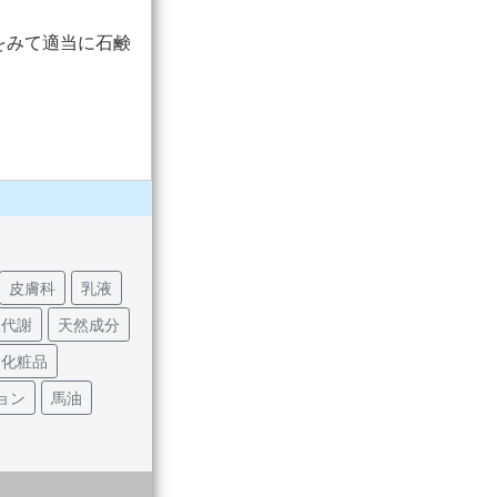
をみて適当に石鹸
皮膚科
乳液
陳代謝
天然成分
礎化粧品
ョン
馬油