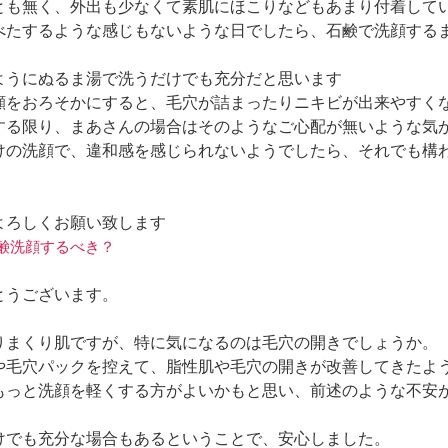
とも無く、外出も少なくて素肌にほこりなどもあまり付着して
べたするような感じもないような日でしたら、石鹸で洗顔する
ようにぬるま湯で洗うだけでも充分だと思います
顔をおろそかにすると、毛穴が詰まったりニキビが出来やすく
する限り、まあさんの場合はそのようなご心配が無いような気
けの洗顔で、違和感を感じられないようでしたら、それでも構
よろしくお願い致します
日石鹸洗顔するべき？
とうございます。
りまくり肌ですが、特に気になるのは毛穴の開きでしょうか。
や毛穴パックを控えて、脂性肌や毛穴の開きが改善してきたよ
もっと洗顔を軽くする方がよいかもと思い、前述のような不安
けでも充分な場合もあるということで、安心しました。