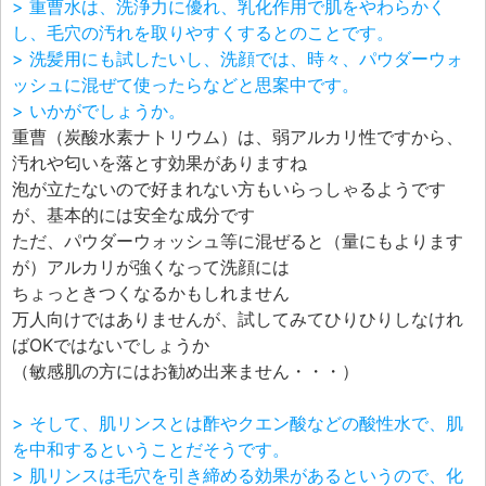
> 重曹水は、洗浄力に優れ、乳化作用で肌をやわらかく
し、毛穴の汚れを取りやすくするとのことです。
> 洗髪用にも試したいし、洗顔では、時々、パウダーウォ
ッシュに混ぜて使ったらなどと思案中です。
> いかがでしょうか。
重曹（炭酸水素ナトリウム）は、弱アルカリ性ですから、
汚れや匂いを落とす効果がありますね
泡が立たないので好まれない方もいらっしゃるようです
が、基本的には安全な成分です
ただ、パウダーウォッシュ等に混ぜると（量にもよります
が）アルカリが強くなって洗顔には
ちょっときつくなるかもしれません
万人向けではありませんが、試してみてひりひりしなけれ
ばOKではないでしょうか
（敏感肌の方にはお勧め出来ません・・・）
> そして、肌リンスとは酢やクエン酸などの酸性水で、肌
を中和するということだそうです。
> 肌リンスは毛穴を引き締める効果があるというので、化