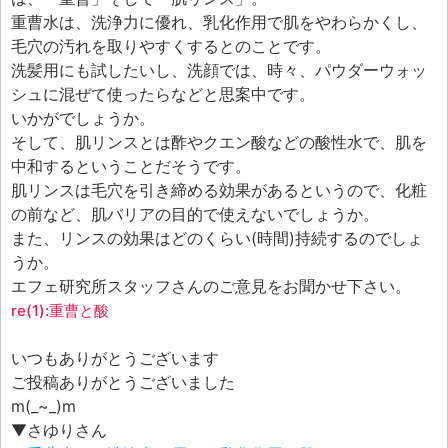
エフェ研究所について
重曹水は、洗浄力に優れ、乳化作用で肌をやわらかくし、
お問い合わせフォーム
毛穴の汚れを取りやすくするとのことです。
洗髪用にも試したいし、洗顔では、時々、パウダーウォッ
シュに混ぜて使ったらなどと思案中です。
いかがでしょうか。
そして、肌リンスとは酢やクエン酸などの酸性水で、肌を
中和するということだそうです。
肌リンスは毛穴を引き締める効果があるというので、化粧
の前など、肌バリアの目的で使えないでしょうか。
また、リンスの効果はどのくらい(時間)持続するのでしょ
うか。
エフェ研究所スタッフさんのご意見をお聞かせ下さい。
re(1):重曹と酸
いつもありがとうございます
ご投稿ありがとうございました
m(_~_)m
▼さゆりさん