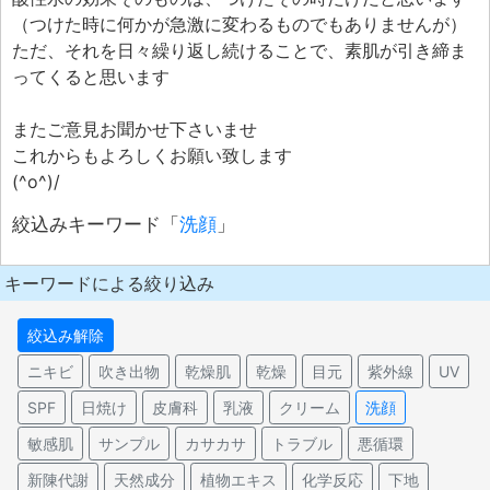
（つけた時に何かが急激に変わるものでもありませんが）
ただ、それを日々繰り返し続けることで、素肌が引き締ま
ってくると思います
またご意見お聞かせ下さいませ
これからもよろしくお願い致します
(^o^)/
絞込みキーワード「
洗顔
」
キーワードによる絞り込み
絞込み解除
ニキビ
吹き出物
乾燥肌
乾燥
目元
紫外線
UV
SPF
日焼け
皮膚科
乳液
クリーム
洗顔
敏感肌
サンプル
カサカサ
トラブル
悪循環
新陳代謝
天然成分
植物エキス
化学反応
下地