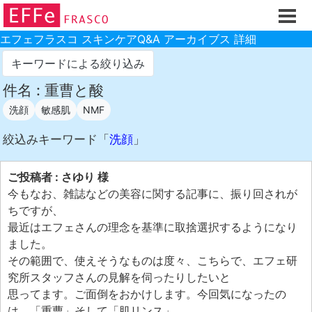
ホーム
ご注文フォーム
エフェフラスコ スキンケアQ&A アーカイブス 詳細
初回割引
キーワードによる絞り込み
製品のご案内
件名 : 重曹と酸
洗顔
敏感肌
NMF
お買い物ガイド
スキンケアQ&Aアーカイブス
絞込みキーワード「
洗顔
」
製品レビュー
ご投稿者 : さゆり 様
スキンケア基礎講座
今もなお、雑誌などの美容に関する記事に、振り回されが
ちですが、
コスメ辞典 化粧品成分検索
最近はエフェさんの理念を基準に取捨選択するようになり
ご購入履歴
ました。
その範囲で、使えそうなものは度々、こちらで、エフェ研
ご登録情報
究所スタッフさんの見解を伺ったりしたいと
ご紹介(アフェリエイト)制度
思ってます。ご面倒をおかけします。今回気になったの
は、「重曹」そして「肌リンス」。