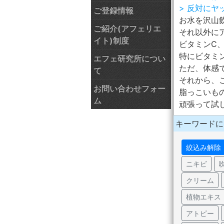
> 反対にヤ
ご登録情報
お水を沢山
ご紹介(アフェリエ
それ以外に
イト)制度
ビタミンC、
特にビタミ
エフェ研究所につい
ただ、体感
て
それから、
お問い合わせフォー
脂っこいも
ム
頑張って試
キーワードに
絞込み解除
ニキビ
クリーム
植物エキス
アトピー