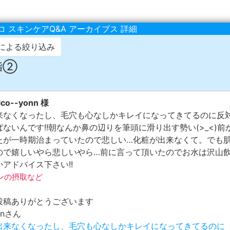
 スキンケアQ&A アーカイブス 詳細
による絞り込み
皮脂②
co--yonn 様
来なくなったし、毛穴も心なしかキレイになってきてるのに反
ないんです!!朝なんか鼻の辺りを筆頭に滑り出す勢い(>_<)
たが一時期治まっていたので悲しい…化粧が出来なくて。でも
ので嬉しいやら悲しいやら…前に言って頂いたのでお水は沢山
アドバイス下さい!!
タミンの摂取など
投稿ありがとうございます
onnさん
は出来なくなったし、毛穴も心なしかキレイになってきてるのに