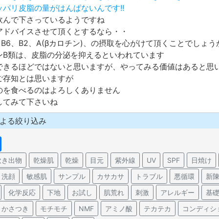
ッパリ皮脂の量がはんぱないんです!!
飲んで下さっているようですね
アドバイスさせて頂くとするなら・・
B6、B2、A(βカロチン)、の摂取を心がけて頂くことでしょう
ンB類は、皮脂の分泌を抑えるといわれています
できるほどではないと思いますが、やってみる価値はあると思
ご存知とは思いますが
のを食べるのはよろしくありません
してみて下さいね
よる絞り込み
吹き出物
乾燥肌
乾燥
目元
紫外線
UV
SPF
日焼け
洗顔
敏感肌
サンプル
カサカサ
トラブル
悪循環
新
化学反応
下地
お試し
肌荒れ
刺激
アレルギー
基
かさつき
モチモチ
NMF
アミノ酸
テカテカ
コンディシ