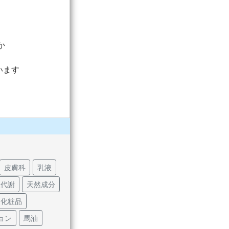
か
います
皮膚科
乳液
陳代謝
天然成分
礎化粧品
ョン
馬油