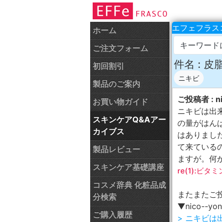
エフェフラスコ
ホーム
キーワード
ご注文フォーム
件名 : 
初回割引
ニキビ
製品のご案内
ご投稿者 : ni
お買い物ガイド
ニキビは出
スキンケアQ&Aアー
の量がはんぱ
カイブス
はありまし
て来ている
製品レビュー
ますが。何か
スキンケア基礎講座
re(1):ビ
コスメ辞典 化粧品成
またまたご
分検索
▼nico--y
ご購入履歴
> ニキビ