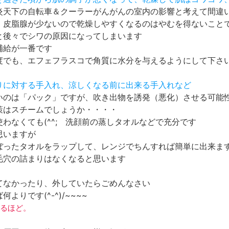
炎天下の自転車＆クーラーがんがんの室内の影響と考えて間違
、皮脂腺が少ないので乾燥しやすくなるのはやむを得ないこと
と後々でシワの原因になってしまいます
補給が一番です
度でも、エフェフラスコで角質に水分を与えるようにして下さ
詰りに対する手入れ、涼しくなる前に出来る手入れなど
いのは「パック」ですが、吹き出物を誘発（悪化）させる可能
策はスチームでしょうか・・・・
わなくても(^^; 洗顔前の蒸しタオルなどで充分です
思いますが
ぼったタオルをラップして、レンジでちんすれば簡単に出来ま
毛穴の詰まりはなくなると思います
てなかったり、外していたらごめんなさい
よりです(^-^)/~~~~
るほど。