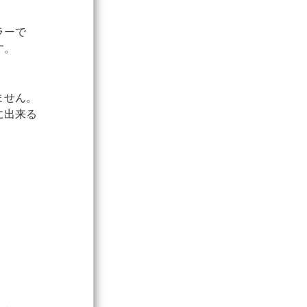
ラーで
す。
ません。
に出来る
。