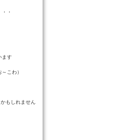
・・・
います
お～こわ）
とかもしれません
、