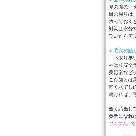
夏の間の、
目の周りは
放っておく
対策は水分
乾いたら何
> 毛穴の
手っ取り早
やはり安全
美顔器など使
ご存知とは
軽く水でし
続ければ、
全く該当し
参考になれば何
フムフム。な