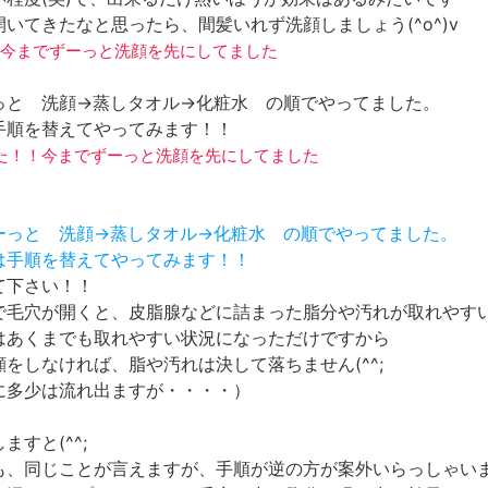
いてきたなと思ったら、間髪いれず洗顔しましょう(^o^)v
今までずーっと洗顔を先にしてました
っと 洗顔→蒸しタオル→化粧水 の順でやってました。
手順を替えてやってみます！！
しまった！！今までずーっと洗顔を先にしてました
ずーっと 洗顔→蒸しタオル→化粧水 の順でやってました。
らは手順を替えてやってみます！！
て下さい！！
で毛穴が開くと、皮脂腺などに詰まった脂分や汚れが取れやす
はあくまでも取れやすい状況になっただけですから
をしなければ、脂や汚れは決して落ちません(^^;
に多少は流れ出ますが・・・・）
ますと(^^;
も、同じことが言えますが、手順が逆の方が案外いらっしゃい