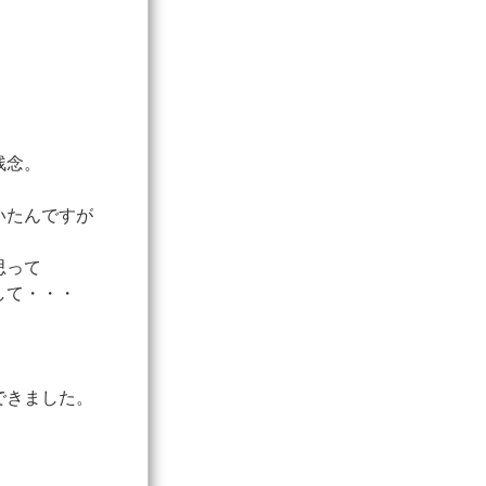
残念。
いたんですが
思って
して・・・
できました。