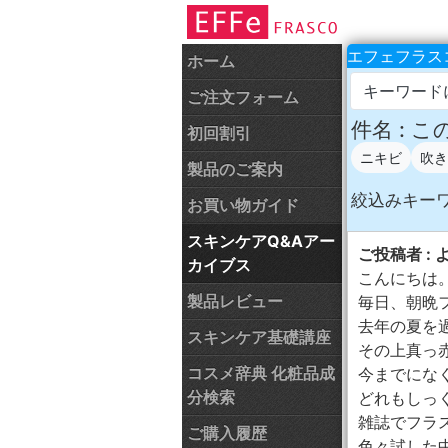
エフェフラスコ
ホーム
キーワード
ご注文フォーム
件名 :
初回割引
ニキビ
吹き
製品のご案内
絞込みキー
お買い物ガイド
スキンケアQ&Aアー
ご投稿者 : 
カイブス
こんにちは
製品レビュー
毎日、朝晩
去年の夏を
スキンケア基礎講座
その上真っ
コスメ辞典 化粧品成
今までにな
分検索
どれもしっ
雑誌でフラ
ご購入履歴
色々試した