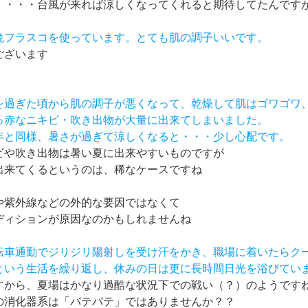
・・・台風が来れば涼しくなってくれると期待してたんですが(
朝晩フラスコを使っています。とても肌の調子いいです。
ございます
夏を過ぎた頃から肌の調子が悪くなって、乾燥して肌はゴワゴワ
真っ赤なニキビ・吹き出物が大量に出来てしまいました。
去年と同様、暑さが過ぎて涼しくなると・・・少し心配です。
ビや吹き出物は暑い夏に出来やすいものですが
出来てくるというのは、稀なケースですね
や紫外線などの外的な要因ではなくて
ディションが原因なのかもしれませんね
自転車通勤でジリジリ陽射しを受け汗をかき、職場に着いたらク
えという生活を繰り返し、休みの日は更に長時間日光を浴びてい
すから、夏場はかなり過酷な状況下での戦い（？）のようです
の消化器系は「バテバテ」ではありませんか？？