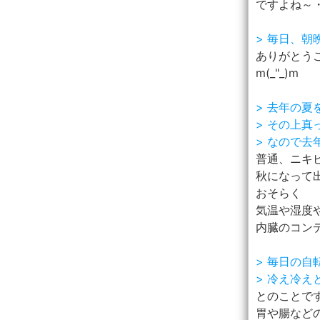
ですよね～・
> 毎日、
ありがとう
m(_"_)m
> 去年の
> その上
> なので
普通、ニキ
秋になって
おそらく
気温や湿度
内臓のコン
> 毎日の
> 冷え冷
とのことで
胃や腸など