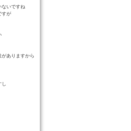
いないですね
ですが
い
性がありますから
すし