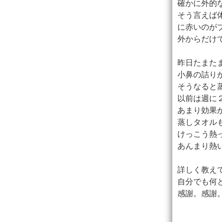
確かに外的
そう言えば
に赤いのが
外からだけ
昨日たまた
小鼻の詰り
そうなると
以前は週に
あまり効果
蒸しタオル
けっこう熱
あんまり熱
詳しく教え
自分でも何
感謝。感謝