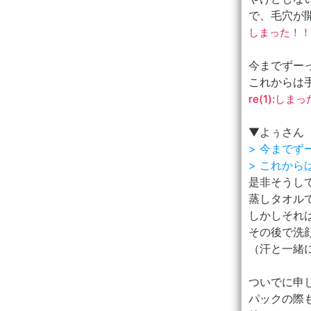
で、毛穴が開
しまった！！
今までずー
これからは
re(1):
▼よぅさん
> 今まで
> これか
是非そうし
蒸しタオル
しかしそれ
その後で洗顔
（汗と一緒
ついでに申し
パックの際