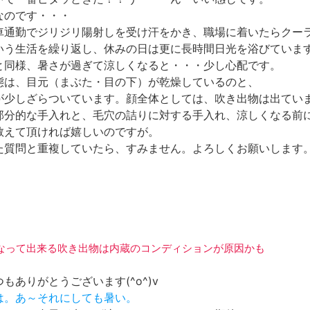
なのです・・・
車通勤でジリジリ陽射しを受け汗をかき、職場に着いたらクー
いう生活を繰り返し、休みの日は更に長時間日光を浴びていま
と同様、暑さが過ぎて涼しくなると・・・少し心配です。
態は、目元（まぶた・目の下）が乾燥しているのと、
が少しざらついています。顔全体としては、吹き出物は出てい
部分的な手入れと、毛穴の詰りに対する手入れ、涼しくなる前
教えて頂ければ嬉しいのですが。
た質問と重複していたら、すみません。よろしくお願いします
涼しくなって出来る吹き出物は内蔵のコンディションが原因かも
もありがとうございます(^o^)v
ちは。あ～それにしても暑い。