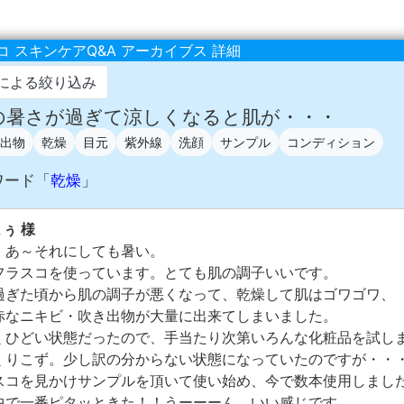
 スキンケアQ&A アーカイブス 詳細
による絞り込み
 この暑さが過ぎて涼しくなると肌が・・・
出物
乾燥
目元
紫外線
洗顔
サンプル
コンディション
ワード「
乾燥
」
よぅ 様
。あ～それにしても暑い。
フラスコを使っています。とても肌の調子いいです。
過ぎた頃から肌の調子が悪くなって、乾燥して肌はゴワゴワ、
赤なニキビ・吹き出物が大量に出来てしまいました。
くひどい状態だったので、手当たり次第いろんな化粧品を試し
くりこず。少し訳の分からない状態になっていたのですが・・
スコを見かけサンプルを頂いて使い始め、今で数本使用しまし
中で一番ピタッときた！！うーーーん いい感じです。