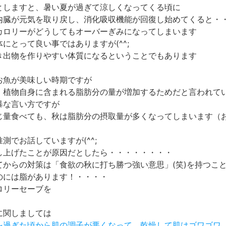
としますと、暑い夏が過ぎて涼しくなってくる頃に
内臓が元気を取り戻し、消化吸収機能が回復し始めてくると・
カロリーがどうしてもオーバーぎみになってしまいます
にとって良い事ではありますが(^^;
き出物を作りやすい体質になるということでもあります
お魚が美味しい時期ですが
・植物自身に含まれる脂肪分の量が増加するためだと言われて
暴な言い方ですが
じ量食べても、秋は脂肪分の摂取量が多くなってしまいます（
測でお話していますが(^^;
し上げたことが原因だとしたら・・・・・・・・
てからの対策は「食欲の秋に打ち勝つ強い意思」(笑)を持つこ
のには脂があります！・・・・
ロリーセーブを
に関しましては
夏を過ぎた頃から肌の調子が悪くなって、乾燥して肌はゴワゴワ