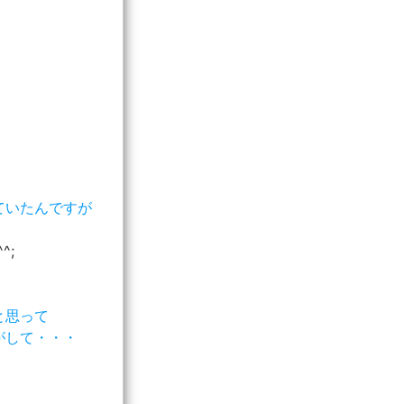
ていたんですが
^;
と思って
がして・・・