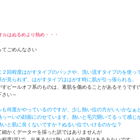
しタオルはぬるめより熱め・・・
ってごめんなさい
週に２回程度はがすタイプのパックや、洗い流すタイプのを使っ
効果が見られず、はがすタイプははがす時に肌が引っ張られる。
すピールオフ系のものは、素肌を傷めることがあるそうです(^
下さい～
オルも何度かやっているのですが、少し熱い位の方がいいかなぁ
う熱っーいの顔面にのせています。熱いと毛穴開いてるって感じ
り熱いと肌に良くないですか？ぬるい位でいけるのかな？
て細かくデーターを採った訳ではありませんが
い程度(笑)で、出来るだけ熱いほうが効果はあるみたいです