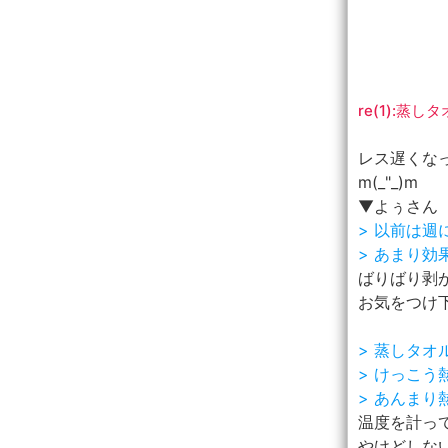
re(1):蒸
レス遅くな
m(_"_)m
▼よぅさん
> 以前は
> あまり
ばりばり剥が
お気をつけ
> 蒸しタ
> けっこ
> あんま
温度を計っ
やけどしな