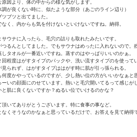
な原因より、体の中からの様な気がします。
体調が良くない時に、似たような部分（あごのライン辺り）
ブツブツと出てました。
でなく、内からも気を付けないといけないですね。納得。
まサウナに入ったら、毛穴の詰りも取れたみたいです。
がつるんとしてました。でもサウナはめったに入れないので。
蒸しタオルが一番近いですね。蒸すのはやっぱりいいのかぁ。
２回程度はがすタイプのパックや、洗い流すタイプのを使って
が見られず、はがすタイプははがす時に肌が引っ張られる。
も何度かやっているのですが、少し熱い位の方がいいかなぁと
っーいの顔面にのせています。熱いと毛穴開いてるって感じが
いと肌に良くないですか？ぬるい位でいけるのかな？
て頂いてありがとうございます。特に食事の事など。
となくそうなのかなぁと思っているだけで、お答えを見て納得
。