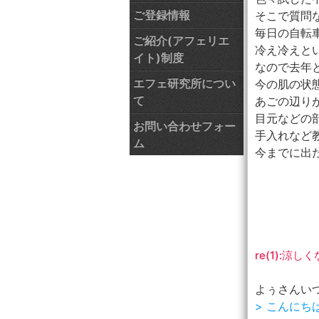
ご登録情報
そこで質問
毎日の自転
ご紹介(アフェリエ
冷え冷えと
イト)制度
なので去年
エフェ研究所につい
今の肌の状
て
あごの辺り
目元などの
お問い合わせフォー
手入れなど
ム
今までに出
re(1):
よぅさんいつ
> こんに