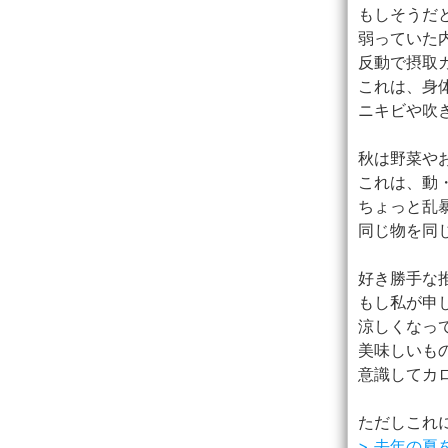
もしそうだ
弱っていた
反動で摂取
これは、身体
ニキビや吹
秋は野菜や
これは、動
ちょっと乱
同じ物を同
好き勝手な推
もし私が申
涼しくなっ
美味しいも
意識してカ
ただしこれ
> 去年の