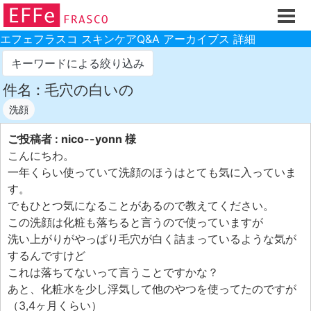
ホーム
ご注文フォーム
エフェフラスコ スキンケアQ&A アーカイブス 詳細
初回割引
キーワードによる絞り込み
製品のご案内
件名 : 毛穴の白いの
洗顔
お買い物ガイド
スキンケアQ&Aアーカイブス
ご投稿者 : nico--yonn 様
こんにちわ。
製品レビュー
一年くらい使っていて洗顔のほうはとても気に入っていま
スキンケア基礎講座
す。
でもひとつ気になることがあるので教えてください。
コスメ辞典 化粧品成分検索
この洗顔は化粧も落ちると言うので使っていますが
ご購入履歴
洗い上がりがやっぱり毛穴が白く詰まっているような気が
するんですけど
ご登録情報
これは落ちてないって言うことですかな？
ご紹介(アフェリエイト)制度
あと、化粧水を少し浮気して他のやつを使ってたのですが
（3,4ヶ月くらい）