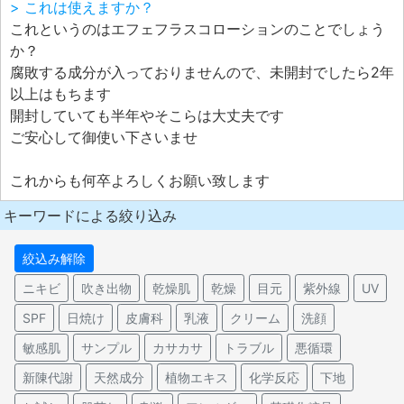
> これは使えますか？
これというのはエフェフラスコローションのことでしょう
か？
腐敗する成分が入っておりませんので、未開封でしたら2年
以上はもちます
開封していても半年やそこらは大丈夫です
ご安心して御使い下さいませ
これからも何卒よろしくお願い致します
キーワードによる絞り込み
絞込み解除
ニキビ
吹き出物
乾燥肌
乾燥
目元
紫外線
UV
SPF
日焼け
皮膚科
乳液
クリーム
洗顔
敏感肌
サンプル
カサカサ
トラブル
悪循環
新陳代謝
天然成分
植物エキス
化学反応
下地