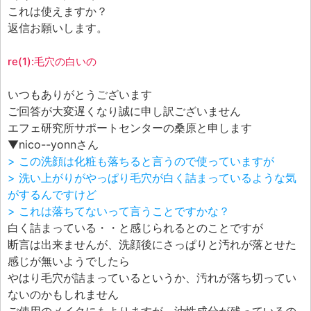
エフェ研究所について
これは使えますか？
お問い合わせフォーム
返信お願いします。
re(1):毛穴の白いの
いつもありがとうございます
ご回答が大変遅くなり誠に申し訳ございません
エフェ研究所サポートセンターの桑原と申します
▼nico--yonnさん
> この洗顔は化粧も落ちると言うので使っていますが
> 洗い上がりがやっぱり毛穴が白く詰まっているような気
がするんですけど
> これは落ちてないって言うことですかな？
白く詰まっている・・と感じられるとのことですが
断言は出来ませんが、洗顔後にさっぱりと汚れが落とせた
感じが無いようでしたら
やはり毛穴が詰まっているというか、汚れが落ち切ってい
ないのかもしれません