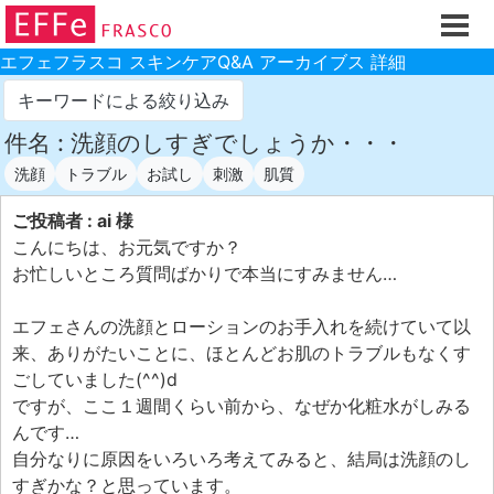
ホーム
ご注文フォーム
エフェフラスコ スキンケアQ&A アーカイブス 詳細
初回割引
キーワードによる絞り込み
製品のご案内
件名 : 洗顔のしすぎでしょうか・・・
洗顔
トラブル
お試し
刺激
肌質
お買い物ガイド
スキンケアQ&Aアーカイブス
ご投稿者 : ai 様
こんにちは、お元気ですか？
製品レビュー
お忙しいところ質問ばかりで本当にすみません…
スキンケア基礎講座
エフェさんの洗顔とローションのお手入れを続けていて以
コスメ辞典 化粧品成分検索
来、ありがたいことに、ほとんどお肌のトラブルもなくす
ご購入履歴
ごしていました(^^)d
ですが、ここ１週間くらい前から、なぜか化粧水がしみる
ご登録情報
んです…
ご紹介(アフェリエイト)制度
自分なりに原因をいろいろ考えてみると、結局は洗顔のし
すぎかな？と思っています。