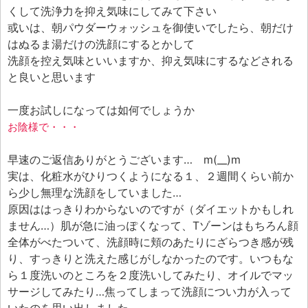
くして洗浄力を抑え気味にしてみて下さい
或いは、朝パウダーウォッシュを御使いでしたら、朝だけ
はぬるま湯だけの洗顔にするとかして
洗顔を控え気味といいますか、抑え気味にするなどされる
と良いと思います
一度お試しになっては如何でしょうか
お陰様で・・・
早速のご返信ありがとうございます… m(__)m
実は、化粧水がひりつくようになる１、２週間くらい前か
ら少し無理な洗顔をしていました…
原因ははっきりわからないのですが（ダイエットかもしれ
ません…）肌が急に油っぽくなって、Tゾーンはもちろん顔
全体がべたついて、洗顔時に頬のあたりにざらつき感が残
り、すっきりと洗えた感じがしなかったのです。いつもな
ら１度洗いのところを２度洗いしてみたり、オイルでマッ
サージしてみたり…焦ってしまって洗顔につい力が入って