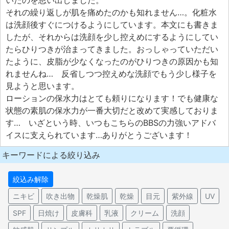
いたのを思い出しました。
それの繰り返しが肌を痛めたのかも知れません…。化粧水
は洗顔後すぐにつけるようにしています。本文にも書きま
したが、それからは洗顔を少し控えめにするようにしてい
たらひりつきが治まってきました。おっしゃっていただい
たように、皮脂が少なくなったのがひりつきの原因かも知
れませんね… 反省しつつ控えめな洗顔でもう少し様子を
見ようと思います。
ローションの保水力はとても頼りになります！でも健康な
状態の素肌の保水力が一番大切だと改めて実感しておりま
す… いざという時、いつもこちらのBBSの力強いアドバ
イスに支えられています…ありがとうございます！
キーワードによる絞り込み
絞込み解除
ニキビ
吹き出物
乾燥肌
乾燥
目元
紫外線
UV
SPF
日焼け
皮膚科
乳液
クリーム
洗顔