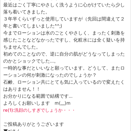
エフェ研究所について
最近はごく丁寧にやさしく洗うように心がけていたら少し
お問い合わせフォーム
落ち着いてきました。
３年半くらいずっと使用していますが（先回は間違えて２
年と書いてしまいました^^;)
今までローションは水のごとくやさしく、まったく刺激を
感じたことなどなかったですし、化粧水には全く疑いを持
ちませんでした。
初めてのことなので、逆に自分の肌がどうなってしまった
のかとショックでした…。
一時的な事だといいなと願っています。どうして、またロ
ーションの何が刺激になったのでしょうか？
石鹸、ローション共にとても気に入っているので変えたく
はありません！！
お分かりになる範囲で結構です…
よろしくお願いします m(__)m
re(1):洗顔のしすぎでしょうか・・・
ご投稿ありがとうございます