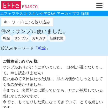
ホーム
ご注文フォーム
エフェフラスコ スキンケアQ&A アーカイブス 詳細
初回割引
キーワードによる絞り込み
製品のご案内
件名 : サンプル使いました。
乾燥
サンプル
カサカサ
新陳代謝
お買い物ガイド
スキンケアQ&Aアーカイブス
絞込みキーワード「
乾燥
」
製品レビュー
ご投稿者 : めぐみ 様
スキンケア基礎講座
サンプルありがとうございました。（お礼が遅くなりまし
て、申し訳ありません）
コスメ辞典 化粧品成分検索
使い始めて２日位たった頃に、肌の内側からしっとりして
ご購入履歴
くるのが分かりました。
今までは、表面的には潤っていても、どこか乾燥している
ご登録情報
感じがしたのですが、
ご紹介(アフェリエイト)制度
今では、もっちりした質になってきていて、とても嬉しい
です。