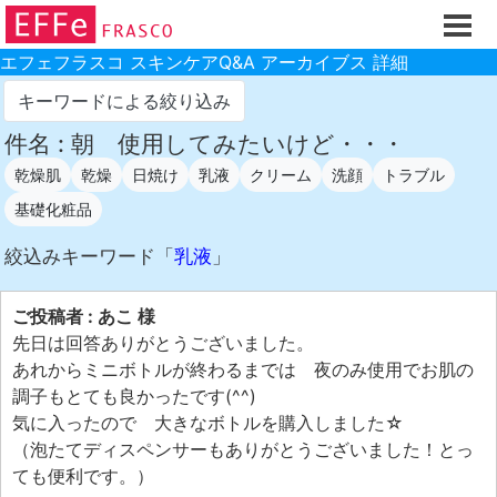
ホーム
ご注文フォーム
エフェフラスコ スキンケアQ&A アーカイブス 詳細
初回割引
キーワードによる絞り込み
製品のご案内
件名 : 朝 使用してみたいけど・・・
乾燥肌
乾燥
日焼け
乳液
クリーム
洗顔
トラブル
お買い物ガイド
基礎化粧品
スキンケアQ&Aアーカイブス
絞込みキーワード「
乳液
」
製品レビュー
スキンケア基礎講座
ご投稿者 : あこ 様
コスメ辞典 化粧品成分検索
先日は回答ありがとうございました。
あれからミニボトルが終わるまでは 夜のみ使用でお肌の
ご購入履歴
調子もとても良かったです(^^)
ご登録情報
気に入ったので 大きなボトルを購入しました☆
（泡たてディスペンサーもありがとうございました！とっ
ご紹介(アフェリエイト)制度
ても便利です。）