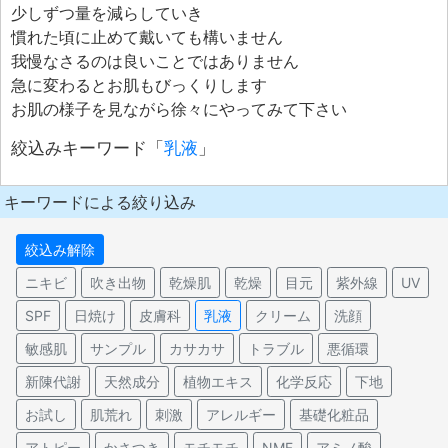
少しずつ量を減らしていき
慣れた頃に止めて戴いても構いません
我慢なさるのは良いことではありません
急に変わるとお肌もびっくりします
お肌の様子を見ながら徐々にやってみて下さい
絞込みキーワード「
乳液
」
キーワードによる絞り込み
絞込み解除
ニキビ
吹き出物
乾燥肌
乾燥
目元
紫外線
UV
SPF
日焼け
皮膚科
乳液
クリーム
洗顔
敏感肌
サンプル
カサカサ
トラブル
悪循環
新陳代謝
天然成分
植物エキス
化学反応
下地
お試し
肌荒れ
刺激
アレルギー
基礎化粧品
アトピー
かさつき
モチモチ
NMF
アミノ酸