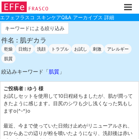
ホーム
ご注文フォーム
エフェフラスコ スキンケアQ&A アーカイブス 詳細
初回割引
キーワードによる絞り込み
製品のご案内
件名 : 肌ヂカラ
乾燥
日焼け
洗顔
トラブル
お試し
刺激
アレルギー
お買い物ガイド
肌質
スキンケアQ&Aアーカイブス
絞込みキーワード「
肌質
」
製品レビュー
スキンケア基礎講座
ご投稿者 : ゆう 様
コスメ辞典 化粧品成分検索
お試しセットを使用して10日程経ちましたが、肌が潤って
きたように感じます。目尻のシワも少し浅くなった気もし
ご購入履歴
ますo(^-^)o
ご登録情報
最近、今まで使っていた日焼け止めがリニューアルされ、
ご紹介(アフェリエイト)制度
口からあごの辺りが粉を噴いたようになり、洗顔後は赤い