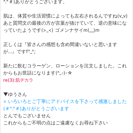
^.^＃)ありがとうございます。
肌は、体質や生活習慣によっても左右されるんですね(v_v)
あと質問文の最後の方が言葉が抜けていて、逆の意味にな
っていたようです(>_<) ゴメンナサイm(__)m
正しくは『皆さんの感想も含め間違いないと思います
が…』ですf^_^;
新たに飲むコラーゲン、ローションを注文しました。これ
からもお世話になります(^_-)-☆
re(3):肌ヂカラ
▼ゆうさん
> いろいろとご丁寧にアドバイスを下さって感激しました
(＃^.^＃)ありがとうございます
とんでもございません
これからもご不明の点はご遠慮なくお尋ね下さい