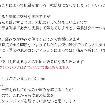
ることによって肌質が変わる（乾燥肌になってしまう）という
なると非常に微妙な問題ですが
ちんと落とすことは、素肌にとって好ましいことです
が行き過ぎて必要な皮脂まで落ちてしまうと、素肌はダメージ
は、痛みやかゆみが伴うかどうかで判断出来ます
現時点で全く問題ないようでしたらお使い続けていても大丈夫
的に（季節や肌のコンディションによっては）痛みを感じたり
ん
ご使用を控えるなどの対応が必要になると思います
オイルクレンジングはきついだけで害はありません
とうございましたm(_ _)m
た。
、一年を通してかゆみや痛みを感じることが
たので、これからも皮膚の状態を
のクレンジングを続けていきたいと思います！