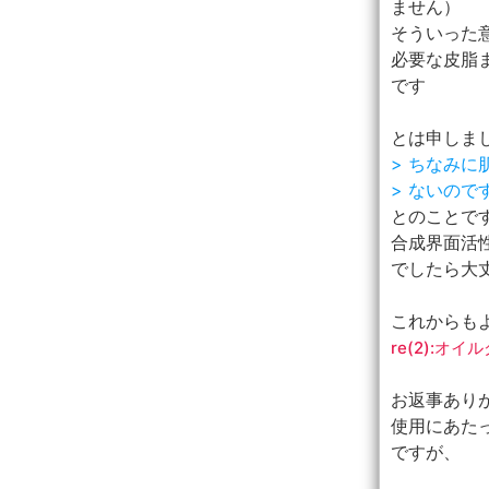
ません）
そういった
必要な皮脂
です
とは申しま
> ちなみ
> ないの
とのことで
合成界面活
でしたら大
これからも
re(2):
お返事あり
使用にあた
ですが、