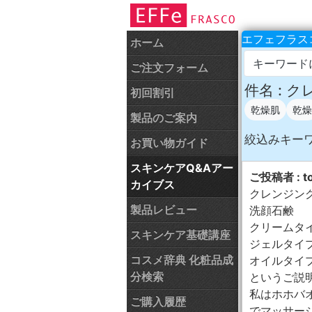
エフェフラスコ
ホーム
キーワード
ご注文フォーム
件名 : 
初回割引
乾燥肌
乾燥
製品のご案内
絞込みキー
お買い物ガイド
スキンケアQ&Aアー
ご投稿者 : t
カイブス
クレンジン
製品レビュー
洗顔石鹸
クリームタ
スキンケア基礎講座
ジェルタイ
コスメ辞典 化粧品成
オイルタイ
分検索
というご説
私はホホバ
ご購入履歴
でマッサー