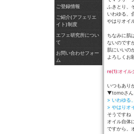
ご登録情報
ふきとり、
いわゆる、
ご紹介(アフェリエ
やはりオイ
イト)制度
エフェ研究所につい
ちなみに肌
て
ないのです
肌にいいの
お問い合わせフォー
よろしくお
ム
re(1):
いつもあり
▼tomoさん
> いわゆ
> やはり
そうですね
オイル自体
ですから、