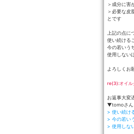
＞成分に害
＞必要な皮
とです
上記の点に
使い続ける
今の若いう
使用しない
よろしくお願
re(3):
お返事大変
▼tomoさん
> 使い続
> 今の若
> 使用し