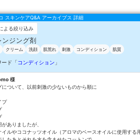
 スキンケアQ&A アーカイブス 詳細
による絞り込み
クレンジング剤
クリーム
洗顔
肌荒れ
刺激
コンディション
肌質
ワード「
コンディション
」
omo 様
グについて、以前刺激の少ないものから順に
イプ
プ
プ
明がありましたが、
オイルやココナッツオイル（アロマのベースオイルに使用する
ジしたあとそれを水を含ませたコットンで