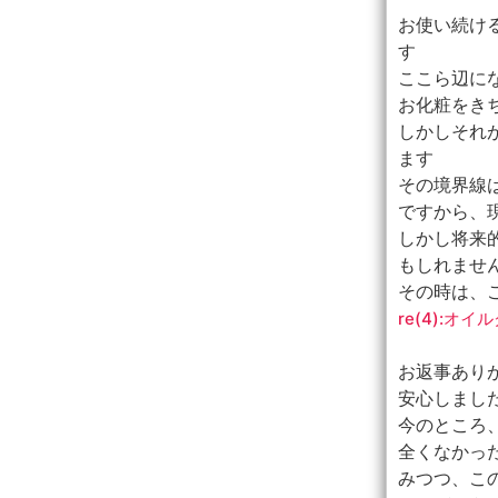
お使い続け
す
ここら辺に
お化粧をき
しかしそれ
ます
その境界線
ですから、
しかし将来
もしれませ
その時は、
re(4):
お返事ありが
安心しまし
今のところ
全くなかっ
みつつ、こ