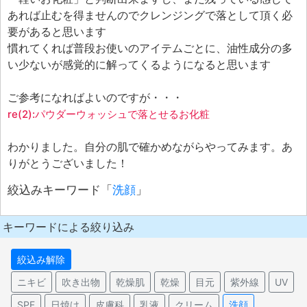
あれば止むを得ませんのでクレンジングで落として頂く必
要があると思います
慣れてくれば普段お使いのアイテムごとに、油性成分の多
い少ないが感覚的に解ってくるようになると思います
ご参考になればよいのですが・・・
re(2):パウダーウォッシュで落とせるお化粧
わかりました。自分の肌で確かめながらやってみます。あ
りがとうございました！
絞込みキーワード「
洗顔
」
キーワードによる絞り込み
絞込み解除
ニキビ
吹き出物
乾燥肌
乾燥
目元
紫外線
UV
SPF
日焼け
皮膚科
乳液
クリーム
洗顔