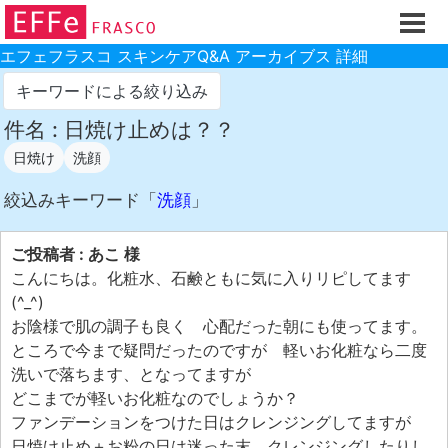
ホーム
ご注文フォーム
エフェフラスコ スキンケアQ&A アーカイブス 詳細
初回割引
キーワードによる絞り込み
製品のご案内
件名 : 日焼け止めは？？
日焼け
洗顔
お買い物ガイド
スキンケアQ&Aアーカイブス
絞込みキーワード「
洗顔
」
製品レビュー
ご投稿者 : あこ 様
スキンケア基礎講座
こんにちは。化粧水、石鹸ともに気に入りリピしてます
(^_^)
コスメ辞典 化粧品成分検索
お陰様で肌の調子も良く 心配だった朝にも使ってます。
ご購入履歴
ところで今まで疑問だったのですが 軽いお化粧なら二度
洗いで落ちます、となってますが
ご登録情報
どこまでが軽いお化粧なのでしょうか？
ご紹介(アフェリエイト)制度
ファンデーションをつけた日はクレンジングしてますが
日焼け止め＋お粉の日は迷った末 クレンジングしたりし