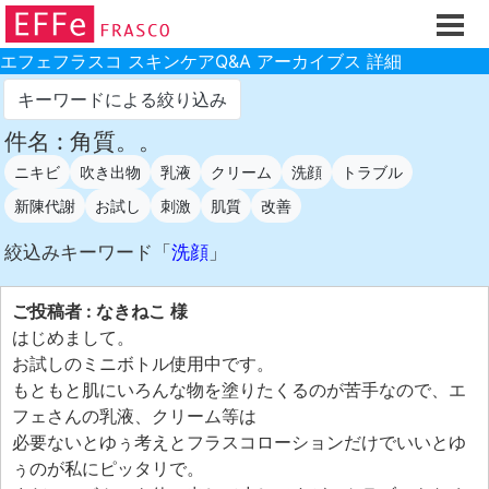
ホーム
ご注文フォーム
エフェフラスコ スキンケアQ&A アーカイブス 詳細
初回割引
キーワードによる絞り込み
製品のご案内
件名 : 角質。。
ニキビ
吹き出物
乳液
クリーム
洗顔
トラブル
お買い物ガイド
新陳代謝
お試し
刺激
肌質
改善
スキンケアQ&Aアーカイブス
絞込みキーワード「
洗顔
」
製品レビュー
スキンケア基礎講座
ご投稿者 : なきねこ 様
コスメ辞典 化粧品成分検索
はじめまして。
お試しのミニボトル使用中です。
ご購入履歴
もともと肌にいろんな物を塗りたくるのが苦手なので、エ
ご登録情報
フェさんの乳液、クリーム等は
必要ないとゆぅ考えとフラスコローションだけでいいとゆ
ご紹介(アフェリエイト)制度
ぅのが私にピッタリで。