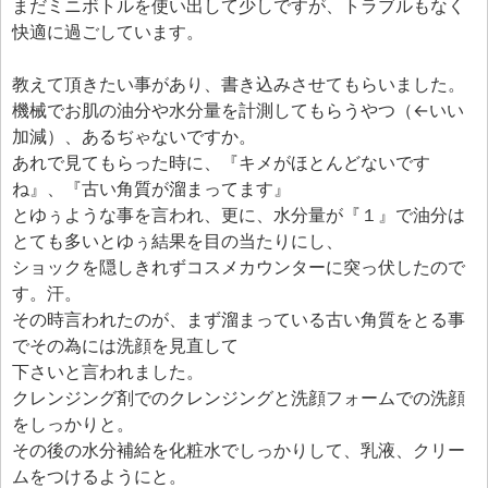
エフェ研究所について
まだミニボトルを使い出して少しですが、トラブルもなく
快適に過ごしています。
お問い合わせフォーム
教えて頂きたい事があり、書き込みさせてもらいました。
機械でお肌の油分や水分量を計測してもらうやつ（←いい
加減）、あるぢゃないですか。
あれで見てもらった時に、『キメがほとんどないです
ね』、『古い角質が溜まってます』
とゆぅような事を言われ、更に、水分量が『１』で油分は
とても多いとゆぅ結果を目の当たりにし、
ショックを隠しきれずコスメカウンターに突っ伏したので
す。汗。
その時言われたのが、まず溜まっている古い角質をとる事
でその為には洗顔を見直して
下さいと言われました。
クレンジング剤でのクレンジングと洗顔フォームでの洗顔
をしっかりと。
その後の水分補給を化粧水でしっかりして、乳液、クリー
ムをつけるようにと。