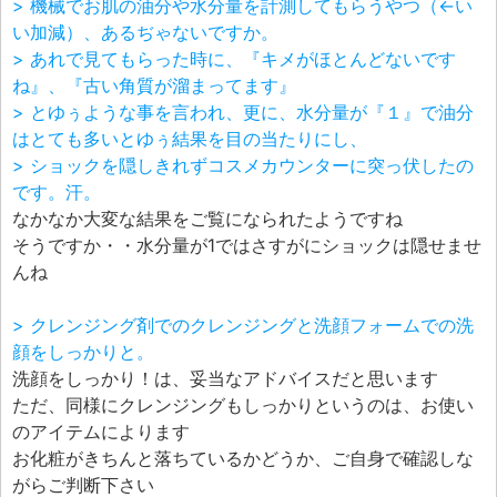
> 機械でお肌の油分や水分量を計測してもらうやつ（←い
い加減）、あるぢゃないですか。
> あれで見てもらった時に、『キメがほとんどないです
ね』、『古い角質が溜まってます』
> とゆぅような事を言われ、更に、水分量が『１』で油分
はとても多いとゆぅ結果を目の当たりにし、
> ショックを隠しきれずコスメカウンターに突っ伏したの
です。汗。
なかなか大変な結果をご覧になられたようですね
そうですか・・水分量が1ではさすがにショックは隠せませ
んね
> クレンジング剤でのクレンジングと洗顔フォームでの洗
顔をしっかりと。
洗顔をしっかり！は、妥当なアドバイスだと思います
ただ、同様にクレンジングもしっかりというのは、お使い
のアイテムによります
お化粧がきちんと落ちているかどうか、ご自身で確認しな
がらご判断下さい