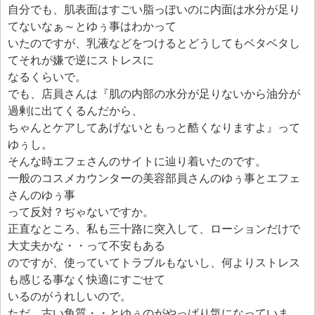
自分でも、肌表面はすごい脂っぽいのに内面は水分が足り
てないなぁ～とゆぅ事はわかって
いたのですが、乳液などをつけるとどうしてもベタベタし
てそれが嫌で逆にストレスに
なるくらいで。
でも、店員さんは『肌の内部の水分が足りないから油分が
過剰に出てくるんだから、
ちゃんとケアしてあげないともっと酷くなりますよ』って
ゆぅし。
そんな時エフェさんのサイトに辿り着いたのです。
一般のコスメカウンターの美容部員さんのゆぅ事とエフェ
さんのゆぅ事
って反対？ぢゃないですか。
正直なところ、私も三十路に突入して、ローションだけで
大丈夫かな・・って不安もある
のですが、使っていてトラブルもないし、何よりストレス
も感じる事なく快適にすごせて
いるのがうれしいので。
ただ、古い角質・・とゆぅのがやっぱり気になっていま