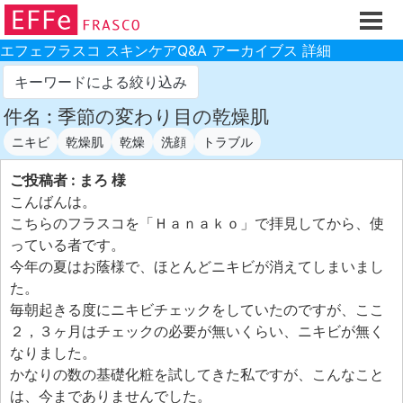
ホーム
ご注文フォーム
エフェフラスコ スキンケアQ&A アーカイブス 詳細
初回割引
キーワードによる絞り込み
製品のご案内
件名 : 季節の変わり目の乾燥肌
ニキビ
乾燥肌
乾燥
洗顔
トラブル
お買い物ガイド
スキンケアQ&Aアーカイブス
ご投稿者 : まろ 様
こんばんは。
製品レビュー
こちらのフラスコを「Ｈａｎａｋｏ」で拝見してから、使
スキンケア基礎講座
っている者です。
今年の夏はお蔭様で、ほとんどニキビが消えてしまいまし
コスメ辞典 化粧品成分検索
た。
ご購入履歴
毎朝起きる度にニキビチェックをしていたのですが、ここ
２，３ヶ月はチェックの必要が無いくらい、ニキビが無く
ご登録情報
なりました。
ご紹介(アフェリエイト)制度
かなりの数の基礎化粧を試してきた私ですが、こんなこと
は、今までありませんでした。