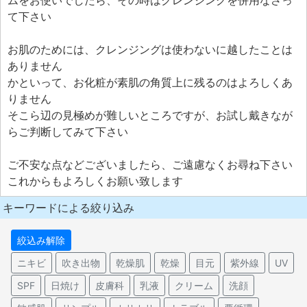
ムをお使いでしたら、その時はクレンジングを併用なさっ
て下さい
お肌のためには、クレンジングは使わないに越したことは
ありません
かといって、お化粧が素肌の角質上に残るのはよろしくあ
りません
そこら辺の見極めが難しいところですが、お試し戴きなが
らご判断してみて下さい
ご不安な点などございましたら、ご遠慮なくお尋ね下さい
これからもよろしくお願い致します
キーワードによる絞り込み
絞込み解除
ニキビ
吹き出物
乾燥肌
乾燥
目元
紫外線
UV
SPF
日焼け
皮膚科
乳液
クリーム
洗顔