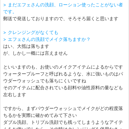
エフェ研究所について
> まだエフェさんの洗顔、ローション使ったことがない者
お問い合わせフォーム
です。
郵送で発送しておりますので、そろそろ届くと思います
> クレンジングがなくても
> エフェさんの洗顔でメイク落ちますか？
はい、大抵は落ちます
が、しかし一概には言えません
といいますのも、お使いのメイクアイテムによるからです
ウォータープルーフと呼ばれるような、水に強いものはパ
ウダーウォッシュでも落ちにくいですね
そのアイテムに配合されている顔料や油性原料の量なども
左右します
ですから、まずパウダーウォッシュでメイクがどの程度落
ちるかを実際に確かめてみて下さい
ダブル洗顔、トリプル洗顔でも残ってしまうようなアイテ