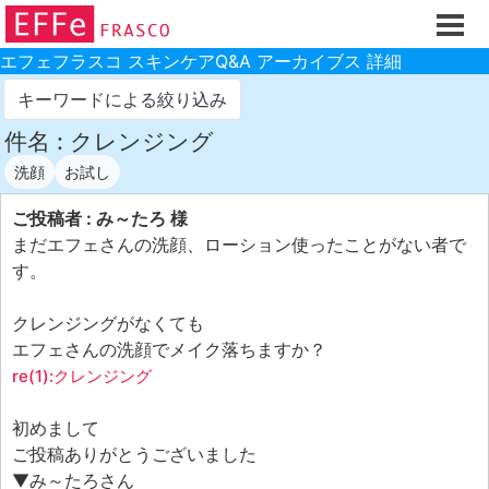
ホーム
ご注文フォーム
エフェフラスコ スキンケアQ&A アーカイブス 詳細
初回割引
キーワードによる絞り込み
製品のご案内
件名 : クレンジング
洗顔
お試し
お買い物ガイド
スキンケアQ&Aアーカイブス
ご投稿者 : み～たろ 様
まだエフェさんの洗顔、ローション使ったことがない者で
製品レビュー
す。
スキンケア基礎講座
クレンジングがなくても
コスメ辞典 化粧品成分検索
エフェさんの洗顔でメイク落ちますか？
ご購入履歴
re(1):クレンジング
ご登録情報
初めまして
ご紹介(アフェリエイト)制度
ご投稿ありがとうございました
▼み～たろさん