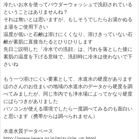
冷たいお水を使ってパウダーウォッシュで洗顔されている
ということはありませんね？
それは無いとは思いますが、もしそうでしたらお湯かぬる
ま湯をご使用下さい
温度が低いと石鹸は溶けにくくなり、溶けきっていない石
鹸が素肌に直接当たるとひりひりします
先日ご説明した「冷水での洗顔」は、汚れを落とした後に
素肌の温度を下げる意味で、洗顔時に冷水は使わないで下
さいね
もう一つ溶けにくい要素として、水道水の硬度があります
ほのさんのお住まいの地域の水道水のデータから硬度を調
べてみましたが、同じ市内でも浄水場によってかなり硬度
にばらつきがありました
パソコンが使える環境でしたら一度調べてみるのも面白い
と思います（携帯からは調べられません）
水道水質データベース
http://www.jwwa.or.jp/mizu/cle_up.html