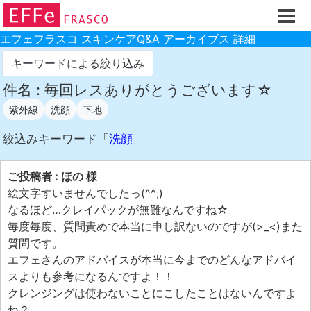
ホーム
ご注文フォーム
エフェフラスコ スキンケアQ&A アーカイブス 詳細
初回割引
キーワードによる絞り込み
製品のご案内
件名 : 毎回レスありがとうございます☆
紫外線
洗顔
下地
お買い物ガイド
スキンケアQ&Aアーカイブス
絞込みキーワード「
洗顔
」
製品レビュー
ご投稿者 : ほの 様
スキンケア基礎講座
絵文字すいませんでしたっ(^^;)
なるほど…クレイパックが無難なんですね☆
コスメ辞典 化粧品成分検索
毎度毎度、質問責めで本当に申し訳ないのですが(>_<)また
ご購入履歴
質問です。
エフェさんのアドバイスが本当に今までのどんなアドバイ
ご登録情報
スよりも参考になるんですよ！！
ご紹介(アフェリエイト)制度
クレンジングは使わないことにこしたことはないんですよ
ね？