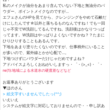
エフェ研究所について
私のメイクが油分をあまり含んでいない下地と無油分のパ
お問い合わせフォーム
ウダー、ポイントメイクなのですが…
エフェさんのHPを見てから、クレンジングをやめて石鹸だ
けにしたんです☆以外と落ちるものなんですね！でも一回
じゃ不安でW洗顔してるんですね。洗顔後はかなりつっぱ
ってます。W洗顔はやっぱりよくないですかね？？たまに
ひりひりすることもあるんです。
下地をあまり塗りたくないのですが、仕事柄外にいること
が多いので、紫外線とかが心配で…。
下地つけずにパウダーだけじゃだめですよね？
アドバイスよろしくおねがいしますっ・゜・(>_<)・゜・
re(1):地域による水道水の硬度差などなど
お返事ありがとうございます
▼ほのさん
> 絵文字すいませんでしたっ(^^;)
いえいえ
システムが絵文字に対応しておりませんので・・申し訳あ