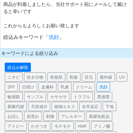
商品が到着しましたら、当社サポート宛にメールして戴け
ると幸いです
これからもよろしくお願い致します
絞込みキーワード「
洗顔
」
キーワードによる絞り込み
絞込み解除
ニキビ
吹き出物
乾燥肌
乾燥
目元
紫外線
UV
SPF
日焼け
皮膚科
乳液
クリーム
洗顔
敏感肌
サンプル
カサカサ
トラブル
悪循環
新陳代謝
天然成分
植物エキス
化学反応
下地
お試し
肌荒れ
刺激
アレルギー
基礎化粧品
アトピー
かさつき
モチモチ
NMF
アミノ酸