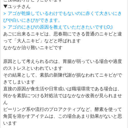
エフェ研究所について
▼ユッチさん
お問い合わせフォーム
> アゴが乾燥しているわけでもないのに赤くて大きいにき
びや白いにきびができます。
> アゴのにきびの原因を教えていただきたいです(;O;)
あごに出来るニキビは、思春期にできる普通のニキビと違
って「大人ニキビ」などと呼ばれます
なかなか治り難いニキビです
原因として考えられるのは、胃腸が弱っている場合や過度
のストレスといわれています
その結果として、素肌の新陳代謝が損なわれてニキビがで
きてしまいます
直接の原因が食生活や日常或いは職場環境である場合は、
何かを素肌につける対処法ではなかなか改善が見られませ
ん
ピーリング系や流行のプロアクティブなど、酵素を使って
角質を溶かすアイテムは、この場合あまり効果がないと思
います