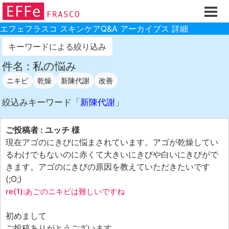
ホーム
ご注文フォーム
エフェフラスコ スキンケアQ&A アーカイブス 詳細
初回割引
キーワードによる絞り込み
製品のご案内
件名 : 私の悩み
ニキビ
乾燥
新陳代謝
改善
お買い物ガイド
スキンケアQ&Aアーカイブス
絞込みキーワード「
新陳代謝
」
製品レビュー
ご投稿者 : ユッチ 様
スキンケア基礎講座
現在アゴのにきびに悩まされています。アゴが乾燥してい
るわけでもないのに赤くて大きいにきびや白いにきびがで
コスメ辞典 化粧品成分検索
きます。アゴのにきびの原因を教えていただきたいです
ご購入履歴
(;O;)
re(1):あごのニキビは難しいですね
ご登録情報
ご紹介(アフェリエイト)制度
初めまして
ご投稿ありがとうございます