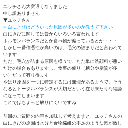
エフェ研究所について
ユッチさん大変遅くなりました
お問い合わせフォーム
申し訳ありません
▼ユッチさん
> 白にきびはどういった原因が多いのか教えて下さい
白にきびに関しては昔からいろいろ言われます
ホルモンバランスだとか食べ物が偏っているとか・・・
しかし一番信憑性が高いのは、毛穴の詰まりだと言われて
います
ただ、毛穴が詰まる原因も様々で、ただ単に洗顔料が悪い
だけの場合もありますし、食事の偏り（糖分や脂質が多
い）だって有り得ます
やはり原因を一つに特定するには無理があるようで、そう
なるとトータルバランスが大切だという在り来たりな結論
になってしまいます
これではちょっと解りにくいですね
前回のご質問の内容も加味して考えますと、ユッチさんの
白にきびの原因は水分と食物繊維の不足のような気が致し