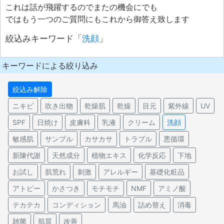
これは話が飛躍するのでまたの機会にでも
ではもう一つのご質問にもこれから御答え致します
絞込みキーワード「
洗顔
」
キーワードによる絞り込み
絞込み解除
ニキビ
吹き出物
乾燥肌
乾燥
目元
紫外線
UV
SPF
日焼け
皮膚科
乳液
クリーム
洗顔
敏感肌
サンプル
カサカサ
トラブル
悪循環
新陳代謝
天然成分
植物エキス
化学反応
下地
お試し
肌荒れ
刺激
アレルギー
基礎化粧品
アトピー
かさつき
モチモチ
NMF
アミノ酸
テカテカ
コンディション
馬油
詰め替え
消毒
雑菌
肌質
改善