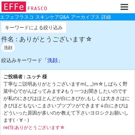
ホーム
ご注文フォーム
エフェフラスコ スキンケアQ&A アーカイブス 詳細
初回割引
キーワードによる絞り込み
製品のご案内
件名 : ありがとうございます☆
洗顔
お買い物ガイド
スキンケアQ&Aアーカイブス
絞込みキーワード「
洗顔
」
製品レビュー
ご投稿者 : ユッチ 様
スキンケア基礎講座
丁寧なご説明ありがとうございますm(_ _)m☆しばらく野
菜中心でがんばってみます♪もう一つお聞きしたいのです
コスメ辞典 化粧品成分検索
が私のにきびはほとんどが白にきびか,もしくは大きさはに
ご購入履歴
きびほどもないこまさいブツブツができます↓白にきびは
どういった原因が多いのか教えて下さいヨロシクお願いし
ご登録情報
ます(・∀・)
ご紹介(アフェリエイト)制度
re(1):ありがとうございます☆