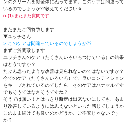
エフェ研究所について
ンのクリームを顔全体にぬってます。このケアは間違って
いるのでしょうか??教えてください☆
お問い合わせフォーム
re(1):またまた質問です
またまたご回答致します
▼ユッチさん
> このケアは間違っているのでしょうか??
まずご質問致します
ユッチさんのケア（たくさんいろいろつけている）の結果
はどうですか？
たぶん思ったような改善は見られないのではないですか？
今でのケア（たくさんいろいろ）で、良いコンディション
をキープされているのでしたら、そのケアはハナマルです
でもそうではなさそうですね？
そうでは無い！とはっきり断定は出来ないにしても、あま
り改善しているようには思えないといった感じでしょうか
このまま続けても良いのかどうか、ご不安じゃないです
か？