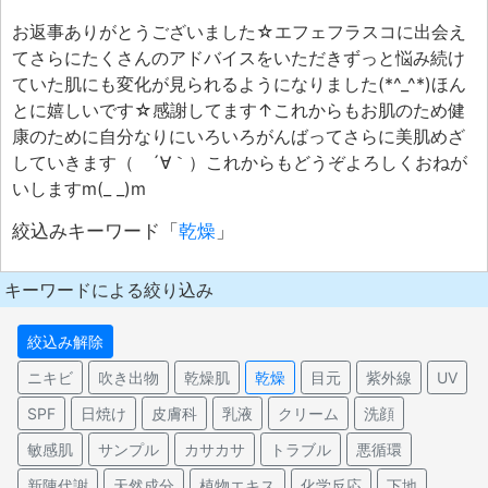
お返事ありがとうございました☆エフェフラスコに出会え
てさらにたくさんのアドバイスをいただきずっと悩み続け
ていた肌にも変化が見られるようになりました(*^_^*)ほん
とに嬉しいです☆感謝してます↑これからもお肌のため健
康のために自分なりにいろいろがんばってさらに美肌めざ
していきます（ ´∀｀）これからもどうぞよろしくおねが
いしますm(_ _)m
絞込みキーワード「
乾燥
」
キーワードによる絞り込み
絞込み解除
ニキビ
吹き出物
乾燥肌
乾燥
目元
紫外線
UV
SPF
日焼け
皮膚科
乳液
クリーム
洗顔
敏感肌
サンプル
カサカサ
トラブル
悪循環
新陳代謝
天然成分
植物エキス
化学反応
下地