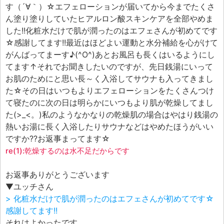
す（´∀｀）☆エフェローションが届いてから今までたくさ
ん塗り塗りしていたヒアルロン酸スキンケアを全部やめま
した!!化粧水だけで肌が潤ったのはエフェさんが初めてです
☆感謝してます!!最近はほどよい運動と水分補給を心がけて
がんばってまーす♪(^O^)あとお風呂も長くはいるようにし
てます↑それでお聞きしたいのですが、先日銭湯にいって
お肌のためにと思い長～く入浴してサウナも入ってきまし
た☆その日はいつもよりエフェローションをたくさんつけ
て寝たのに次の日は明らかにいつもより肌が乾燥してまし
た(>_<。)私のようなかなりの乾燥肌の場合はやはり銭湯の
熱いお湯に長く入浴したりサウナなどはやめたほうがいい
ですか??お返事まってます☆
re(1):乾燥するのは水不足だからです
お返事ありがとうございます
▼ユッチさん
> 化粧水だけで肌が潤ったのはエフェさんが初めてです☆
感謝してます!!
それはよかったです