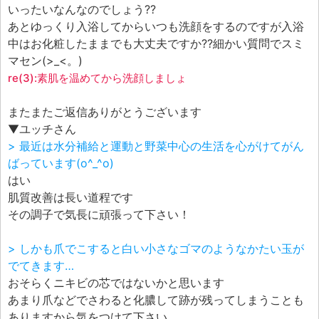
いったいなんなのでしょう??
あとゆっくり入浴してからいつも洗顔をするのですが入浴
中はお化粧したままでも大丈夫ですか??細かい質問でスミ
マセン(>_<。)
re(3):素肌を温めてから洗顔しましょ
またまたご返信ありがとうございます
▼ユッチさん
> 最近は水分補給と運動と野菜中心の生活を心がけてがん
ばっています(o^_^o)
はい
肌質改善は長い道程です
その調子で気長に頑張って下さい！
> しかも爪でこすると白い小さなゴマのようなかたい玉が
でてきます…
おそらくニキビの芯ではないかと思います
あまり爪などでさわると化膿して跡が残ってしまうことも
ありますから気をつけて下さい