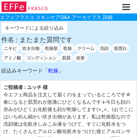
ホーム
ご注文フォーム
エフェフラスコ スキンケアQ&A アーカイブス 詳細
初回割引
キーワードによる絞り込み
製品のご案内
件名 : またまた質問です
ニキビ
吹き出物
乾燥肌
乾燥
クリーム
洗顔
肌荒れ
お買い物ガイド
アミノ酸
コンディション
肌質
改善
スキンケアQ&Aアーカイブス
絞込みキーワード「
乾燥
」
製品レビュー
スキンケア基礎講座
ご投稿者 : ユッチ 様
コスメ辞典 化粧品成分検索
今エフェ商品を注文して届くのをまっているところです☆
春になると肌荒れが急激にひどくなるんです↓今日も顔の
ご購入履歴
赤みがひどくお化粧後も顔が乾燥してます(>_<。)おでこに
ご登録情報
はいちめん細かい吹き出物があります。私は乾燥肌なので
洗顔後は化粧水しみこみ液をつけて、すぐに化粧水をつ
ご紹介(アフェリエイト)制度
け、たくさんヒアルロン酸化粧水をつけた後ヒアルロンサ