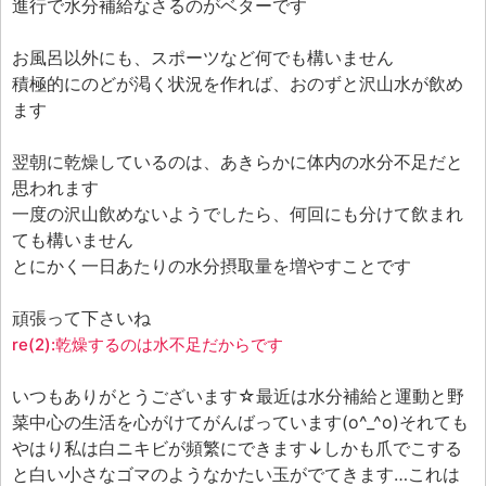
進行で水分補給なさるのがベターです
お風呂以外にも、スポーツなど何でも構いません
積極的にのどが渇く状況を作れば、おのずと沢山水が飲め
ます
翌朝に乾燥しているのは、あきらかに体内の水分不足だと
思われます
一度の沢山飲めないようでしたら、何回にも分けて飲まれ
ても構いません
とにかく一日あたりの水分摂取量を増やすことです
頑張って下さいね
re(2):乾燥するのは水不足だからです
いつもありがとうございます☆最近は水分補給と運動と野
菜中心の生活を心がけてがんばっています(o^_^o)それても
やはり私は白ニキビが頻繁にできます↓しかも爪でこする
と白い小さなゴマのようなかたい玉がでてきます…これは