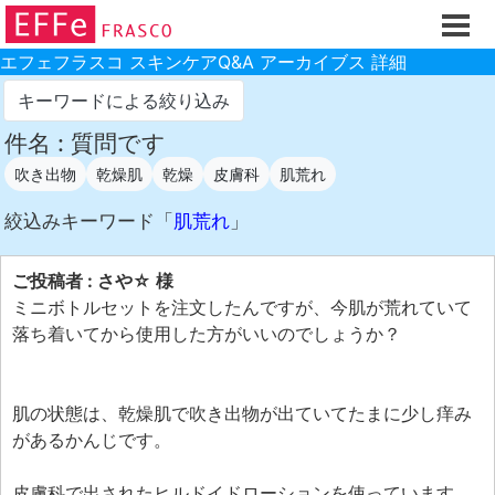
ホーム
ご注文フォーム
エフェフラスコ スキンケアQ&A アーカイブス 詳細
初回割引
キーワードによる絞り込み
製品のご案内
件名 : 質問です
吹き出物
乾燥肌
乾燥
皮膚科
肌荒れ
お買い物ガイド
スキンケアQ&Aアーカイブス
絞込みキーワード「
肌荒れ
」
製品レビュー
ご投稿者 : さや☆ 様
スキンケア基礎講座
ミニボトルセットを注文したんですが、今肌が荒れていて
落ち着いてから使用した方がいいのでしょうか？
コスメ辞典 化粧品成分検索
ご購入履歴
肌の状態は、乾燥肌で吹き出物が出ていてたまに少し痒み
ご登録情報
があるかんじです。
ご紹介(アフェリエイト)制度
皮膚科で出されたヒルドイドローションを使っています