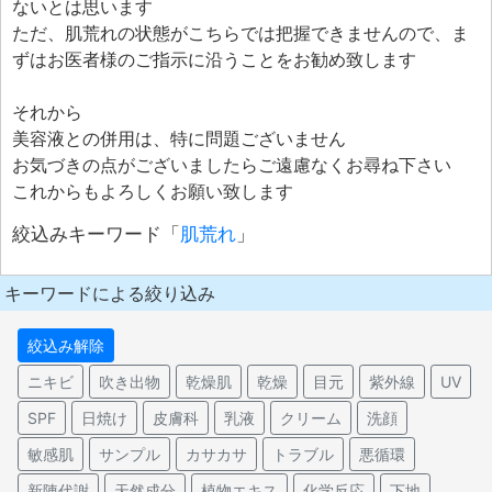
ないとは思います
ただ、肌荒れの状態がこちらでは把握できませんので、ま
ずはお医者様のご指示に沿うことをお勧め致します
それから
美容液との併用は、特に問題ございません
お気づきの点がございましたらご遠慮なくお尋ね下さい
これからもよろしくお願い致します
絞込みキーワード「
肌荒れ
」
キーワードによる絞り込み
絞込み解除
ニキビ
吹き出物
乾燥肌
乾燥
目元
紫外線
UV
SPF
日焼け
皮膚科
乳液
クリーム
洗顔
敏感肌
サンプル
カサカサ
トラブル
悪循環
新陳代謝
天然成分
植物エキス
化学反応
下地