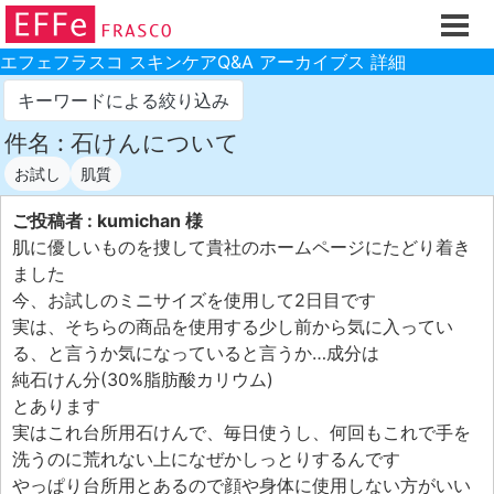
ホーム
ご注文フォーム
エフェフラスコ スキンケアQ&A アーカイブス 詳細
初回割引
キーワードによる絞り込み
製品のご案内
件名 : 石けんについて
お試し
肌質
お買い物ガイド
スキンケアQ&Aアーカイブス
ご投稿者 : kumichan 様
肌に優しいものを捜して貴社のホームページにたどり着き
製品レビュー
ました
スキンケア基礎講座
今、お試しのミニサイズを使用して2日目です
実は、そちらの商品を使用する少し前から気に入ってい
コスメ辞典 化粧品成分検索
る、と言うか気になっていると言うか…成分は
ご購入履歴
純石けん分(30%脂肪酸カリウム)
とあります
ご登録情報
実はこれ台所用石けんで、毎日使うし、何回もこれで手を
ご紹介(アフェリエイト)制度
洗うのに荒れない上になぜかしっとりするんです
やっぱり台所用とあるので顔や身体に使用しない方がいい