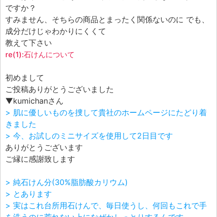
エフェ研究所について
ですか？
お問い合わせフォーム
すみません、そちらの商品とまったく関係ないのに でも、
成分だけじゃわかりにくくて
教えて下さい
re(1):石けんについて
初めまして
ご投稿ありがとうございました
▼kumichanさん
> 肌に優しいものを捜して貴社のホームページにたどり着
きました
> 今、お試しのミニサイズを使用して2日目です
ありがとうございます
ご縁に感謝致します
> 純石けん分(30%脂肪酸カリウム)
> とあります
> 実はこれ台所用石けんで、毎日使うし、何回もこれで手