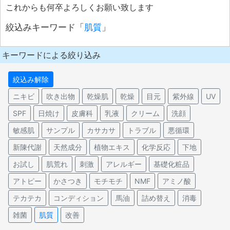
これからも何卒よろしくお願い致します
絞込みキーワード「
肌質
」
キーワードによる絞り込み
絞込み解除
ニキビ
吹き出物
乾燥肌
乾燥
目元
紫外線
UV
SPF
日焼け
皮膚科
乳液
クリーム
洗顔
敏感肌
サンプル
カサカサ
トラブル
悪循環
新陳代謝
天然成分
植物エキス
化学反応
下地
お試し
肌荒れ
刺激
アレルギー
基礎化粧品
アトピー
かさつき
モチモチ
NMF
アミノ酸
テカテカ
コンディション
馬油
詰め替え
消毒
雑菌
肌質
改善