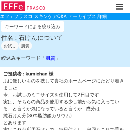
ホーム
ご注文フォーム
エフェフラスコ スキンケアQ&A アーカイブス 詳細
初回割引
キーワードによる絞り込み
製品のご案内
件名 : 石けんについて
お試し
肌質
お買い物ガイド
スキンケアQ&Aアーカイブス
絞込みキーワード「
肌質
」
製品レビュー
ご投稿者 : kumichan 様
スキンケア基礎講座
肌に優しいものを捜して貴社のホームページにたどり着き
ました
コスメ辞典 化粧品成分検索
今、お試しのミニサイズを使用して2日目です
ご購入履歴
実は、そちらの商品を使用する少し前から気に入ってい
る、と言うか気になっていると言うか…成分は
ご登録情報
純石けん分(30%脂肪酸カリウム)
ご紹介(アフェリエイト)制度
とあります
実はこれ台所用石けんで、毎日使うし、何回もこれで手を