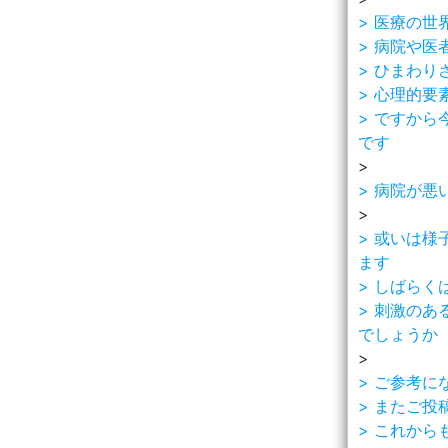
> 医療の
> 病院や
> ひまわ
> 心理的
> ですか
です
>
> 病院が
>
> 或いは
ます
> しばら
> 刺激の
でしょうか
>
> ご参考に
> またご投
> これか