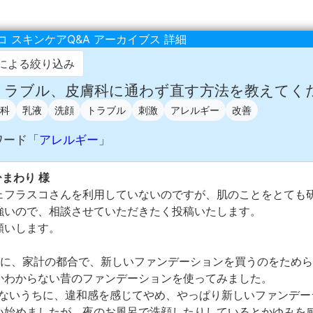
 スキンケアQ&A アーカイブス 詳細
による絞り込み
 肌トラブル、皮膚科に通わず直す方法を教えてく
科
乳液
洗顔
トラブル
刺激
アレルギー
改善
ワード「
アレルギー
」
ひまわり 様
ェフラスコさんを利用していないのですが、肌のことをとても
強いので、相談させていただきたく投稿いたします。
願いします。
前に、家計の都合で、新しいファンデーションを買うのをため
かわからない昔のファンデーションを使ってみました。
わないうちに、違和感を感じてやめ、やっぱり新しいファンデー
い始めましたが、夜のお風呂で洗顔したりしているとかゆみを