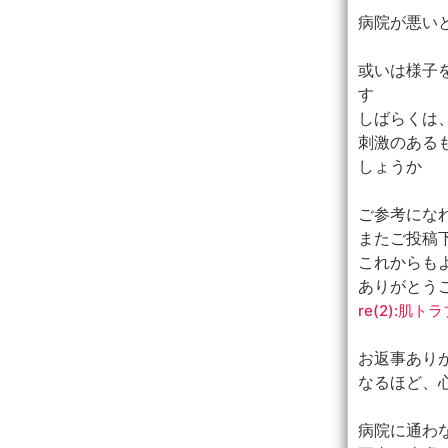
病院が悪い
或いは様子
す
しばらくは
刺激のある
しょうか
ご参考にな
またご投稿
これからも
ありがとう
re(2):
お返事あり
なるほど、
病院に通わ