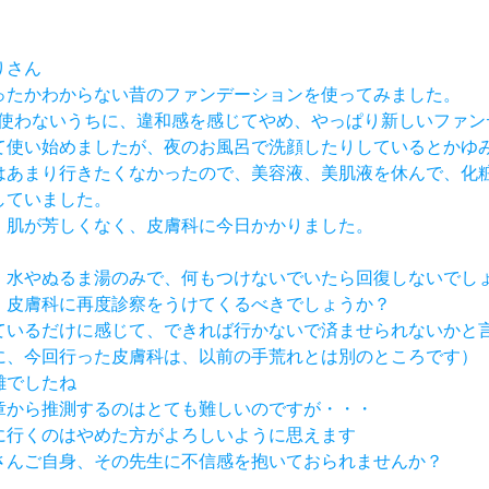
りさん
つ買ったかわからない昔のファンデーションを使ってみました。
週間も使わないうちに、違和感を感じてやめ、やっぱり新しいファ
入して使い始めましたが、夜のお風呂で洗顔したりしているとかゆ
膚科はあまり行きたくなかったので、美容液、美肌液を休んで、化
にしていました。
し、肌が芳しくなく、皮膚科に今日かかりました。
顔も、水やぬるま湯のみで、何もつけないでいたら回復しないでし
り、皮膚科に再度診察をうけてくるべきでしょうか？
されているだけに感じて、できれば行かないで済ませられないかと
に、今回行った皮膚科は、以前の手荒れとは別のところです）
難でしたね
文章から推測するのはとても難しいのですが・・・
院に行くのはやめた方がよろしいように思えます
りさんご自身、その先生に不信感を抱いておられませんか？