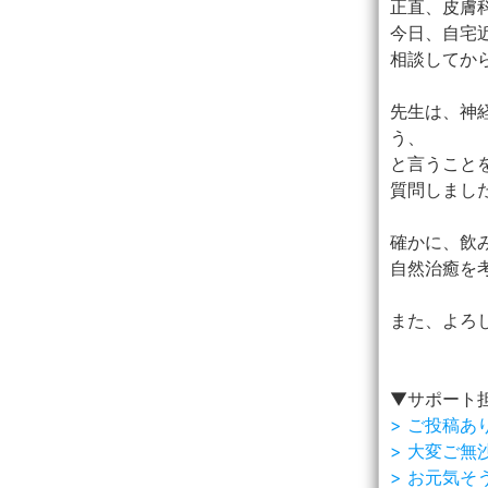
正直、皮膚
今日、自宅
相談してか
先生は、神
う、
と言うこと
質問しまし
確かに、飲
自然治癒を
また、よろし
▼サポート
> ご投稿あ
> 大変ご無
> お元気そ