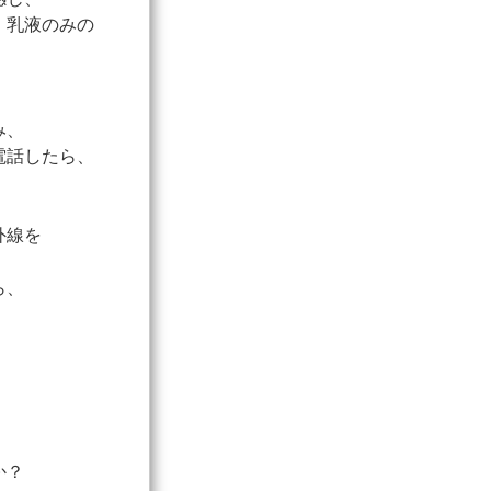
、乳液のみの
み、
電話したら、
外線を
ら、
か？