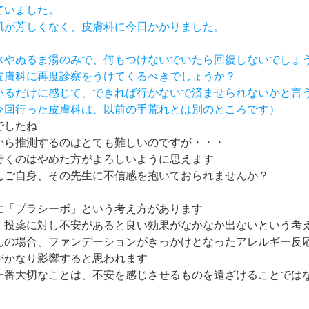
ていました。
、肌が芳しくなく、皮膚科に今日かかりました。
、水やぬるま湯のみで、何もつけないでいたら回復しないでしょ
、皮膚科に再度診察をうけてくるべきでしょうか？
ているだけに感じて、できれば行かないで済ませられないかと言
今回行った皮膚科は、以前の手荒れとは別のところです）
でしたね
から推測するのはとても難しいのですが・・・
行くのはやめた方がよろしいように思えます
んご自身、その先生に不信感を抱いておられませんか？
に「プラシーボ」という考え方があります
、投薬に対し不安があると良い効果がなかなか出ないという考
んの場合、ファンデーションがきっかけとなったアレルギー反
がかなり影響すると思われます
一番大切なことは、不安を感じさせるものを遠ざけることでは