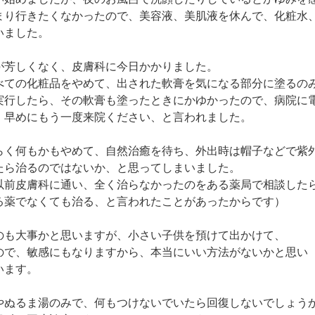
まり行きたくなかったので、美容液、美肌液を休んで、化粧水
いました。
が芳しくなく、皮膚科に今日かかりました。
べての化粧品をやめて、出された軟膏を気になる部分に塗るの
実行したら、その軟膏も塗ったときにかゆかったので、病院に
、早めにもう一度来院ください、と言われました。
らく何もかもやめて、自然治癒を待ち、外出時は帽子などで紫
たら治るのではないか、と思ってしまいました。
以前皮膚科に通い、全く治らなかったのをある薬局で相談した
る薬でなくても治る、と言われたことがあったからです）
のも大事かと思いますが、小さい子供を預けて出かけて、
ので、敏感にもなりますから、本当にいい方法がないかと思い
います。
やぬるま湯のみで、何もつけないでいたら回復しないでしょう