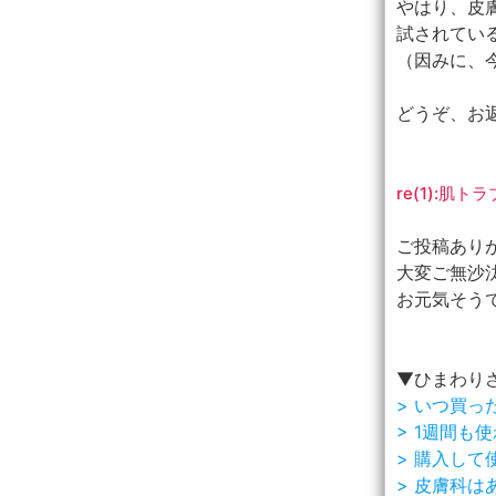
やはり、皮
試されてい
（因みに、
どうぞ、お
re(1):
ご投稿あり
大変ご無沙
お元気そう
▼ひまわり
> いつ買
> 1週間
> 購入し
> 皮膚科