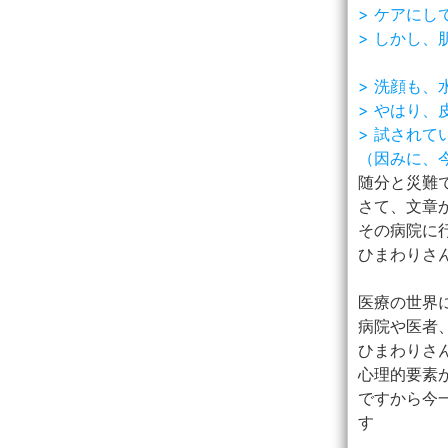
> ケアにし
> しかし
> 洗顔も
> やはり
> 試され
（因みに、
随分と災難
さて、文章
その病院に
ひまわりさ
医療の世界
病院や医者
ひまわりさ
心理的要素
ですから今
す