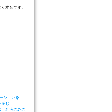
のが本音です。
デーションを
を感じ、
水、乳液のみの