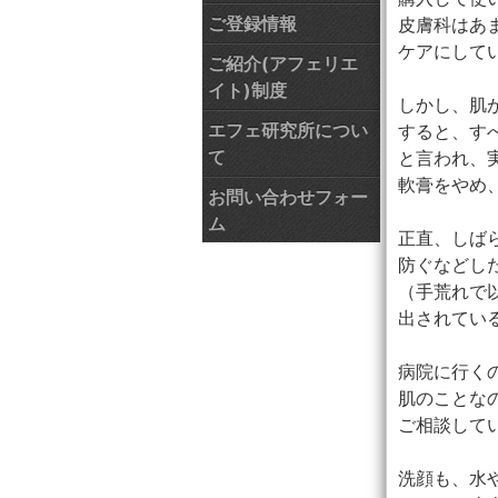
ご登録情報
皮膚科はあ
ケアにして
ご紹介(アフェリエ
イト)制度
しかし、肌
エフェ研究所につい
すると、す
て
と言われ、
軟膏をやめ
お問い合わせフォー
ム
正直、しば
防ぐなどし
（手荒れで
出されてい
病院に行く
肌のことな
ご相談して
洗顔も、水