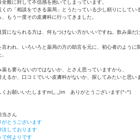
科全般に対して不信感を抱いてしまっています。
近くの「相談をできる薬局」とうたっている少し頼りにしてい
ら、もう一度その皮膚科に行ってきました。
経質になられる方は、何もつけない方がいいですね。飲み薬だ
を言われ、いろいろと薬局の方の助言を元に、初心者のように
た。
み薬も要らないのではないか、とさえ思っていますから、
考えるか、口コミでいい皮膚科がないか、探してみたいと思い
くお願いいたしますm(_ _)m ありがとうございます(^-^)
担当さん
りがとうございます
沙汰しております
うで何よりです