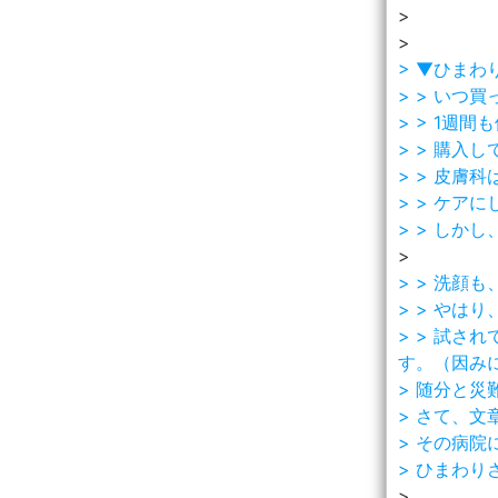
>
>
> ▼ひまわ
> > い
> > 1
> > 購
> > 皮
> > ケア
> > しか
>
> > 洗
> > やは
> > 試
す。（因み
> 随分と災
> さて、
> その病
> ひまわ
>