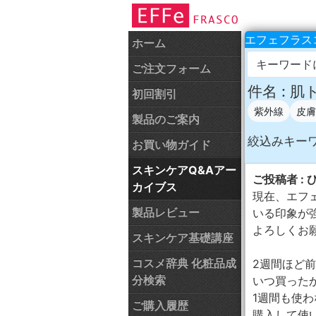
エフェフラスコ
ホーム
キーワード
ご注文フォーム
件名 :
初回割引
紫外線
皮膚
製品のご案内
絞込みキー
お買い物ガイド
スキンケアQ&Aアー
ご投稿者 : 
カイブス
現在、エフ
製品レビュー
いる印象が
よろしくお
スキンケア基礎講座
コスメ辞典 化粧品成
2週間ほど
分検索
いつ買った
1週間も使
ご購入履歴
購入して使