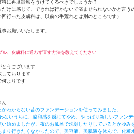
膚科に再度診察をうけてくるべきでしょうか？
るだけに感じて、できれば行かないで済ませられないかと言う
今回行った皮膚科は、以前の手荒れとは別のところです）
返事お願いいたします。
肌トラブル、皮膚科に通わず直す方法を教えてください
がとうございます
汰しております
で何よりです
さん
ったかわからない昔のファンデーションを使ってみました。
も使わないうちに、違和感を感じてやめ、やっぱり新しいファン
て使い始めましたが、夜のお風呂で洗顔したりしているとかゆみ
はあまり行きたくなかったので、美容液、美肌液を休んで、化粧