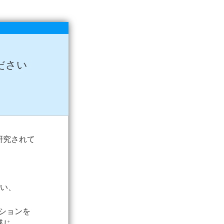
ださい
研究されて
らい、
ションを
感じ、