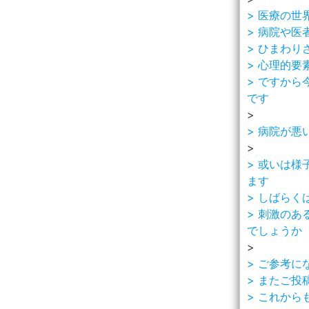
> 医療の
> 病院や
> ひまわ
> 心理的
> ですか
です
>
> 病院が
>
> 或いは
ます
> しばら
> 刺激の
でしょうか
>
> ご参考に
> またご投
> これか