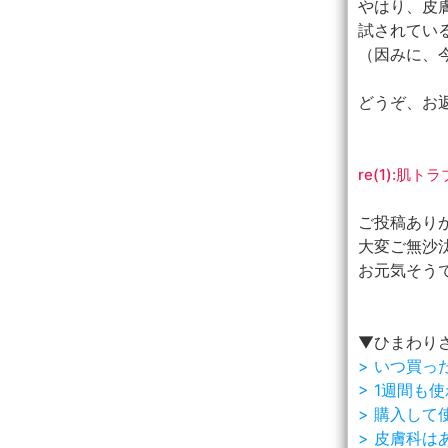
やはり、皮
試されてい
（因みに、
どうぞ、お
re(1):
ご投稿あり
大変ご無沙
お元気そう
▼ひまわり
> いつ買
> 1週間
> 購入し
> 皮膚科