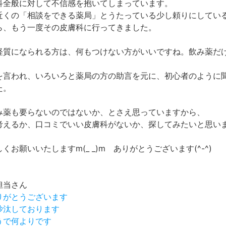
科全般に対して不信感を抱いてしまっています。
近くの「相談をできる薬局」とうたっている少し頼りにしてい
ら、もう一度その皮膚科に行ってきました。
経質になられる方は、何もつけない方がいいですね。飲み薬だ
を言われ、いろいろと薬局の方の助言を元に、初心者のように
た。
み薬も要らないのではないか、とさえ思っていますから、
考えるか、口コミでいい皮膚科がないか、探してみたいと思い
くお願いいたしますm(_ _)m ありがとうございます(^-^)
担当さん
りがとうございます
沙汰しております
うで何よりです