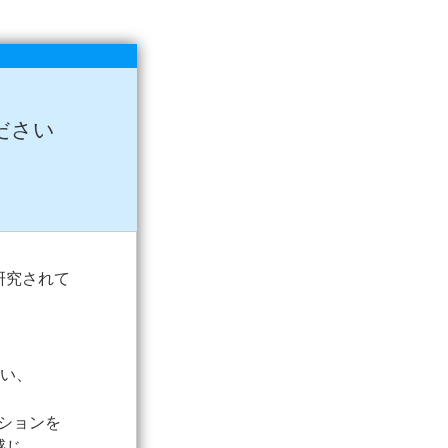
ださい
研究されて
らい、
ションを
感じ、