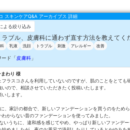
 スキンケアQ&A アーカイブス 詳細
による絞り込み
 肌トラブル、皮膚科に通わず直す方法を教えてく
科
乳液
洗顔
トラブル
刺激
アレルギー
改善
ワード「
皮膚科
」
ひまわり 様
ェフラスコさんを利用していないのですが、肌のことをとても
強いので、相談させていただきたく投稿いたします。
願いします。
前に、家計の都合で、新しいファンデーションを買うのをため
かわからない昔のファンデーションを使ってみました。
わないうちに、違和感を感じてやめ、やっぱり新しいファンデー
い始めましたが、夜のお風呂で洗顔したりしているとかゆみを