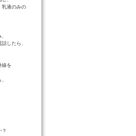
、乳液のみの
み、
電話したら、
外線を
ら、
か？