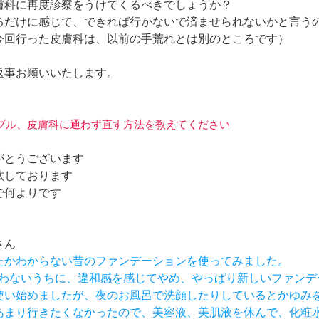
膚科に再度診察をうけてくるべきでしょうか？
るだけに感じて、できれば行かないで済ませられないかと言う
今回行った皮膚科は、以前の手荒れとは別のところです）
返事お願いいたします。
肌トラブル、皮膚科に通わず直す方法を教えてください
がとうございます
汰しております
で何よりです
さん
ったかわからない昔のファンデーションを使ってみました。
も使わないうちに、違和感を感じてやめ、やっぱり新しいファン
て使い始めましたが、夜のお風呂で洗顔したりしているとかゆみ
はあまり行きたくなかったので、美容液、美肌液を休んで、化粧