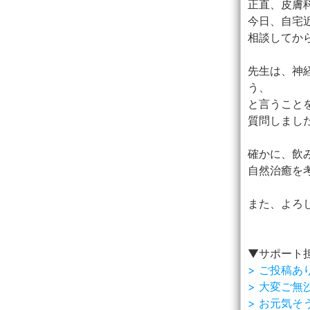
正直、皮膚
今日、自宅
相談してか
先生は、神
う、
と言うこと
質問しまし
確かに、飲
自然治癒を
また、よろし
▼サポート
> ご投稿あ
> 大変ご無
> お元気そ