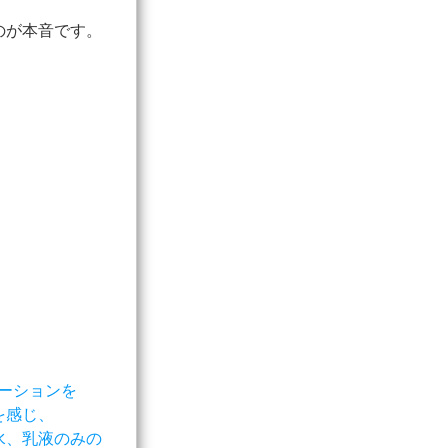
のが本音です。
デーションを
を感じ、
水、乳液のみの