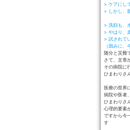
> ケアにし
> しかし
> 洗顔も
> やはり
> 試され
（因みに、
随分と災難
さて、文章
その病院に
ひまわりさ
医療の世界
病院や医者
ひまわりさ
心理的要素
ですから今
す