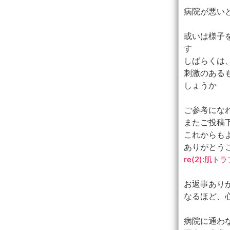
病院が悪い
或いは様子
す
しばらくは
刺激のある
しょうか
ご参考にな
またご投稿
これからも
ありがとう
re(2):
お返事あり
なるほど、
病院に通わ