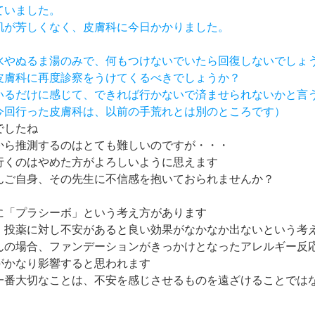
ていました。
、肌が芳しくなく、皮膚科に今日かかりました。
、水やぬるま湯のみで、何もつけないでいたら回復しないでしょ
、皮膚科に再度診察をうけてくるべきでしょうか？
ているだけに感じて、できれば行かないで済ませられないかと言
今回行った皮膚科は、以前の手荒れとは別のところです）
でしたね
から推測するのはとても難しいのですが・・・
行くのはやめた方がよろしいように思えます
んご自身、その先生に不信感を抱いておられませんか？
に「プラシーボ」という考え方があります
、投薬に対し不安があると良い効果がなかなか出ないという考
んの場合、ファンデーションがきっかけとなったアレルギー反
がかなり影響すると思われます
一番大切なことは、不安を感じさせるものを遠ざけることでは