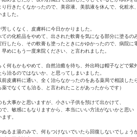
まり行きたくなかったので、美容液、美肌液を休んで、化粧水
いました。
が芳しくなく、皮膚科に今日かかりました。
べての化粧品をやめて、出された軟膏を気になる部分に塗るの
実行したら、その軟膏も塗ったときにかゆかったので、病院に
、早めにもう一度来院ください、と言われました。
らく何もかもやめて、自然治癒を待ち、外出時は帽子などで紫
たら治るのではないか、と思ってしまいました。
以前皮膚科に通い、全く治らなかったのをある薬局で相談した
る薬でなくても治る、と言われたことがあったからです）
のも大事かと思いますが、小さい子供を預けて出かけて、
ので、敏感にもなりますから、本当にいい方法がないかと思い
います。
やぬるま湯のみで、何もつけないでいたら回復しないでしょう