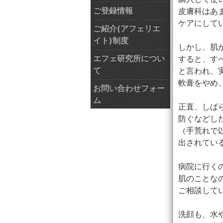
ご登録情報
皮膚科はあ
ケアにして
ご紹介(アフェリエ
イト)制度
しかし、肌
エフェ研究所につい
すると、す
て
と言われ、
軟膏をやめ
お問い合わせフォー
ム
正直、しば
防ぐなどし
（手荒れで
出されてい
病院に行く
肌のことな
ご相談して
洗顔も、水