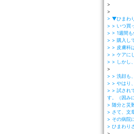
>
>
> ▼ひまわ
> > い
> > 1
> > 購
> > 皮
> > ケア
> > しか
>
> > 洗
> > やは
> > 試
す。（因み
> 随分と災
> さて、
> その病
> ひまわ
>