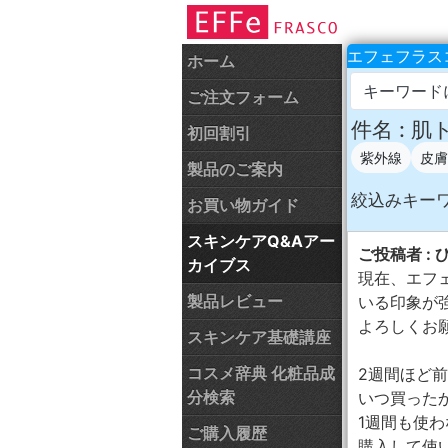
エフェフラスコ
ホーム
キーワード
ご注文フォーム
件名 :
初回割引
紫外線
皮膚
製品のご案内
絞込みキー
お買い物ガイド
スキンケアQ&Aアー
ご投稿者 : 
カイブス
現在、エフ
製品レビュー
いる印象が
よろしくお
スキンケア基礎講座
コスメ辞典 化粧品成
2週間ほど
分検索
いつ買った
1週間も使
ご購入履歴
購入して使