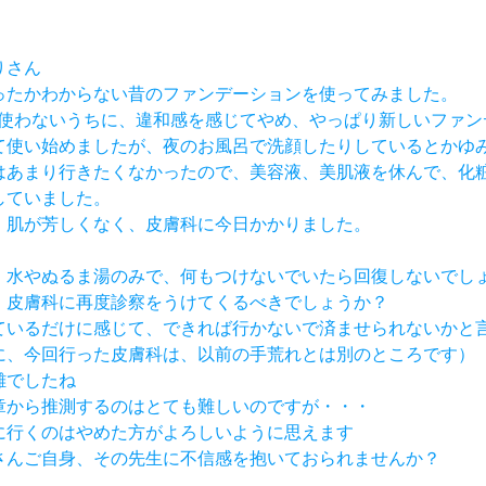
りさん
つ買ったかわからない昔のファンデーションを使ってみました。
週間も使わないうちに、違和感を感じてやめ、やっぱり新しいファ
入して使い始めましたが、夜のお風呂で洗顔したりしているとかゆ
膚科はあまり行きたくなかったので、美容液、美肌液を休んで、化
にしていました。
し、肌が芳しくなく、皮膚科に今日かかりました。
顔も、水やぬるま湯のみで、何もつけないでいたら回復しないでし
り、皮膚科に再度診察をうけてくるべきでしょうか？
されているだけに感じて、できれば行かないで済ませられないかと
に、今回行った皮膚科は、以前の手荒れとは別のところです）
難でしたね
文章から推測するのはとても難しいのですが・・・
院に行くのはやめた方がよろしいように思えます
りさんご自身、その先生に不信感を抱いておられませんか？