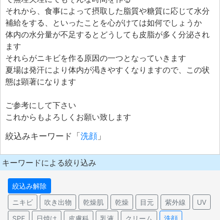
それから、食事によって摂取した脂質や糖質に応じて水分
補給をする、といったことを心がけては如何でしょうか
体内の水分量が不足するとどうしても皮脂が多く分泌され
ます
それらがニキビを作る原因の一つとなっていきます
夏場は発汗により体内が渇きやすくなりますので、この状
態は顕著になります
ご参考にして下さい
これからもよろしくお願い致します
絞込みキーワード「
洗顔
」
キーワードによる絞り込み
絞込み解除
ニキビ
吹き出物
乾燥肌
乾燥
目元
紫外線
UV
SPF
日焼け
皮膚科
乳液
クリーム
洗顔