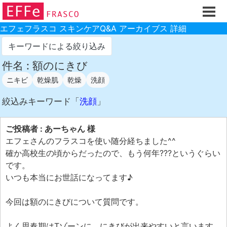
ホーム
ご注文フォーム
エフェフラスコ スキンケアQ&A アーカイブス 詳細
初回割引
キーワードによる絞り込み
製品のご案内
件名 : 額のにきび
ニキビ
乾燥肌
乾燥
洗顔
お買い物ガイド
スキンケアQ&Aアーカイブス
絞込みキーワード「
洗顔
」
製品レビュー
ご投稿者 : あーちゃん 様
スキンケア基礎講座
エフェさんのフラスコを使い随分経ちました^^
確か高校生の頃からだったので、もう何年???というぐらい
コスメ辞典 化粧品成分検索
です。
ご購入履歴
いつも本当にお世話になってます♪
ご登録情報
今回は額のにきびについて質問です。
ご紹介(アフェリエイト)制度
よく思春期はTゾーンに、にきびが出来やすいと言います