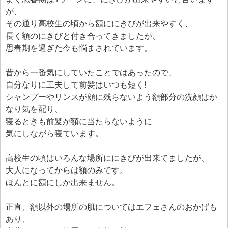
エフェ研究所について
が、
お問い合わせフォーム
その通り高校生の頃から額ににきびが出来やすく、
長く額のにきびと付き合ってきましたが、
思春期を過ぎた今も悩まされています。
昔から一番気にしていたことではあったので、
自分なりに工夫して前髪はいつも短く!
シャンプーやリンスが顔に残らないよう額部分の洗顔はか
なり気を配り、
寝るときも前髪が額に当たらないように
気にしながら寝ています。
高校生の頃はいろんな場所ににきびが出来てましたが、
大人になってからは額のみです。
ほんとに額にしか出来ません。
正直、額以外の場所の肌についてはエフェさんのおかげも
あり、