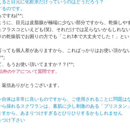
考えると目元に化粧水だけっていうのはどうだろう？
するのです。
ですね(^^;
ように、目元は皮脂腺が極端に少ない部分ですから、乾燥しや
ェフラスコといえども(笑)、それだけでは足らないかもしれな
りの乾燥肌でお困りの方でも「これ1本で大丈夫でした！」とい
言っても個人差がありますから、こればっかりはお使い頂かな
^;
、もうお使い頂いてますか？？(^^;
粧水以外のケアについて質問です。
。返信ありがとうございます。
ラン自体は非常に良いものですから、ご使用されることに問題は
メから採れるスクワランは、素肌に少し刺激のある「プリスタン
いますから、あまりつけすぎるとひりひりするかもしれません
をつけ下さい