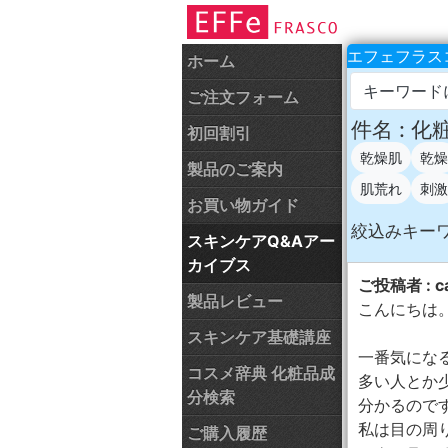
エフェフラスコ
ホーム
キーワード
ご注文フォーム
件名 : 
初回割引
乾燥肌
乾燥
製品のご案内
肌荒れ
刺激
お買い物ガイド
絞込みキー
スキンケアQ&Aアー
カイブス
ご投稿者 : ca
製品レビュー
こんにちは
スキンケア基礎講座
一番気にな
コスメ辞典 化粧品成
多い人とか
分検索
分かるので
私は目の周
ご購入履歴