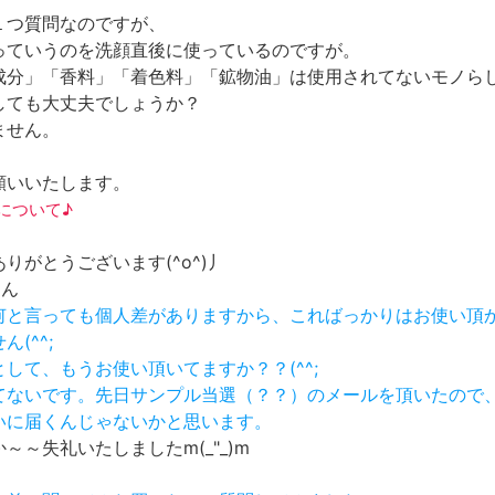
１つ質問なのですが、
っていうのを洗顔直後に使っているのですが。
成分」「香料」「着色料」「鉱物油」は使用されてないモノら
しても大丈夫でしょうか？
ません。
願いいたします。
水について♪
りがとうございます(^o^)丿
さん
かし何と言っても個人差がありますから、こればっかりはお使い頂
(^^;
っとして、もうお使い頂いてますか？？(^^;
ってないです。先日サンプル当選（？？）のメールを頂いたので
らいに届くんじゃないかと思います。
～～失礼いたしましたm(_"_)m