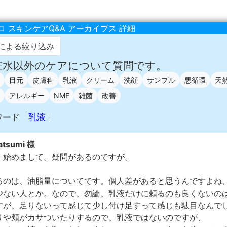
 スキンケアQ&A アーカイブス 詳細
による絞り込み
化粧水以外のケアについて質問です。
目元
皮膚科
乳液
クリーム
洗顔
サンプル
悪循環
天
アレルギー
NMF
雑菌
改善
ワード「
乳液
」
tsumi 様
。始めまして。疑問があるのですが。
るのは、油脂量についてです。個人差があると思うんですよね
少ない人とか。なので、勿論、乳液だけに頼るのも良くないの
すが、足りないって感じて少し付け足すって感じも駄目なんで
りや頬がカサついたりするので、乳液ではないのですが、