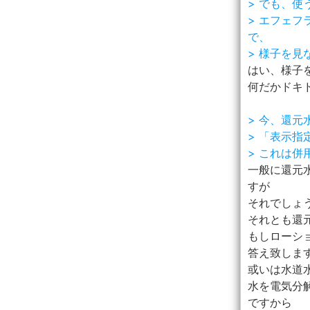
> でも、
> エフェ
で、
> 様子を
はい、様子
何だかドキド
> 今、還
> 「表示
> これは
一般に還元
すが
それでしょ
それとも還
もしローシ
答え致しま
或いは水道
水を電気分
ですから