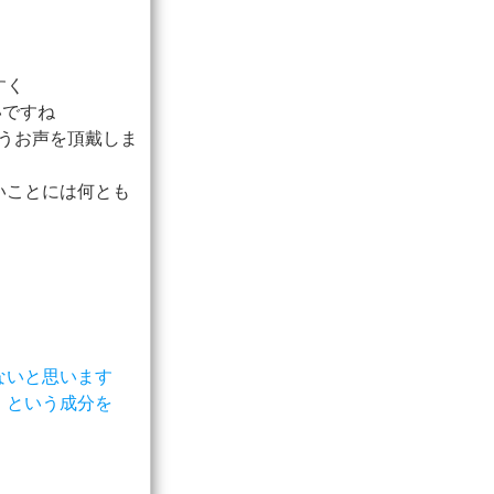
すく
いですね
うお声を頂戴しま
いことには何とも
ないと思います
」という成分を