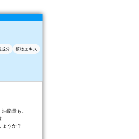
然成分
植物エキス
、油脂量も。
は
しょうか？