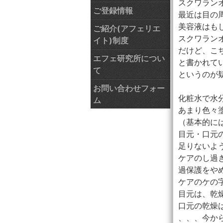
スクワラン
ご登録情報
最近は目の
美容液はも
ご紹介(アフェリエ
スクワラン
イト)制度
だけど、こ
エフェ研究所につい
と書かれて
て
というのが
お問い合わせフォー
化粧水で水
ム
あまり色々
（基本的に
目元・口元
足りないよ
ケアのし過
過保護をや
ケアのケの
目元は、乾
口元の乾燥
、、、今か