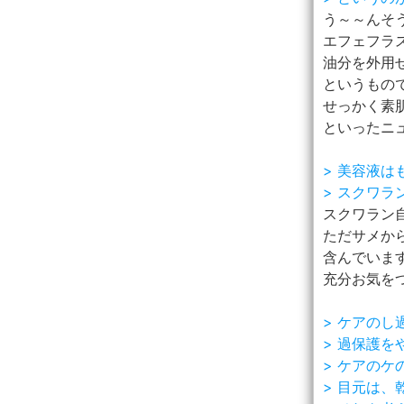
う～～んそ
エフェフラ
油分を外用
というもの
せっかく素
といったニュ
> 美容液
> スクワ
スクワラン
ただサメか
含んでいま
充分お気を
> ケアの
> 過保護
> ケアの
> 目元は、