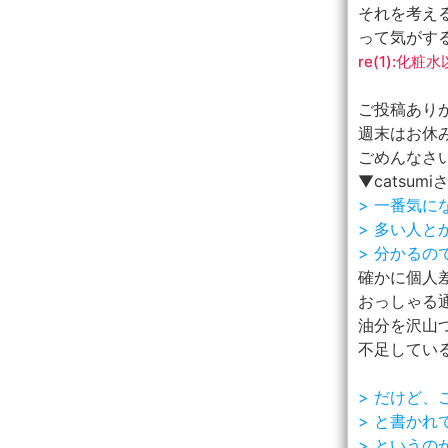
それを考え
って気がす
re(1):化
ご投稿あり
週末はお休
ごめんなさいm
▼catsumi
> 一番気
> 多い人
> 分かる
確かに個人
おっしゃる通
油分を沢山
不足してい
> だけど
> と書か
> というの