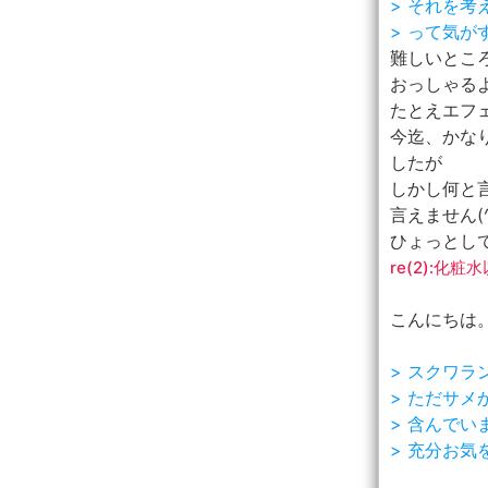
> それを
> って気が
難しいところ
おっしゃる
たとえエフ
今迄、かな
したが
しかし何と
言えません(^
ひょっとして
re(2):化
こんにちは
> スクワ
> ただサ
> 含んで
> 充分お気