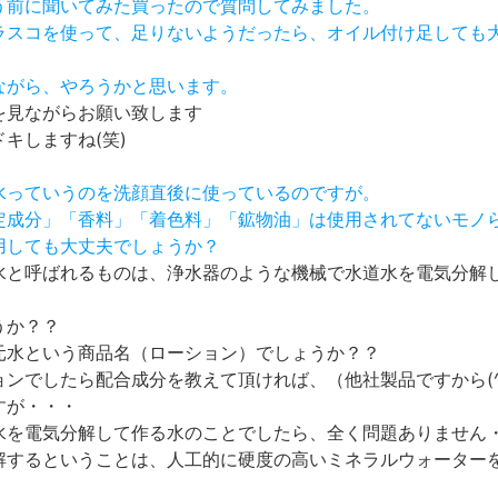
使う前に聞いてみた買ったので質問してみました。
フラスコを使って、足りないようだったら、オイル付け足しても
見ながら、やろうかと思います。
を見ながらお願い致します
キしますね(笑)
元水っていうのを洗顔直後に使っているのですが。
指定成分」「香料」「着色料」「鉱物油」は使用されてないモノ
併用しても大丈夫でしょうか？
水と呼ばれるものは、浄水器のような機械で水道水を電気分解
うか？？
元水という商品名（ローション）でしょうか？？
ョンでしたら配合成分を教えて頂ければ、（他社製品ですから(^
すが・・・
水を電気分解して作る水のことでしたら、全く問題ありません
解するということは、人工的に硬度の高いミネラルウォーター