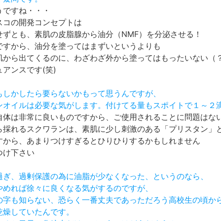
うですね・・・
スコの開発コンセプトは
せずとも、素肌の皮脂腺から油分（NMF）を分泌させる！
ですから、油分を塗ってはまずいというよりも
肌から出てくるのに、わざわざ外から塗ってはもったいない（
アンスです(笑)
はもしかしたら要らないかもって思うんですが、
ランオイルは必要な気がします。付けてる量もスポイトで１～２
自体は非常に良いものですから、ご使用されることに問題はな
ら採れるスクワランは、素肌に少し刺激のある「プリスタン」
すから、あまりつけすぎるとひりひりするかもしれません
つけ下さい
し過ぎ、過剰保護の為に油脂が少なくなった、というのなら、
をやめれば徐々に良くなる気がするのですが、
ケの字も知らない、恐らく一番丈夫であっただろう高校生の頃か
乾燥していたんです。