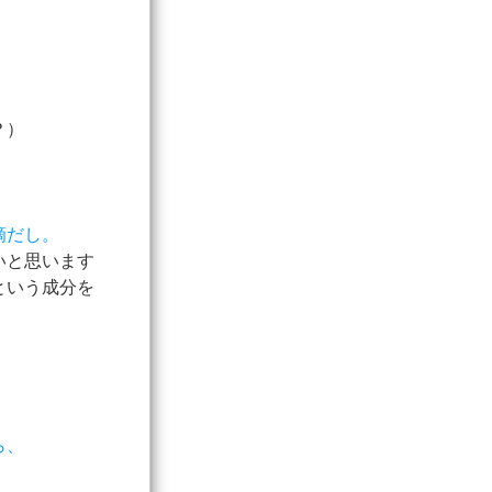
？）
滴だし。
いと思います
という成分を
ら、