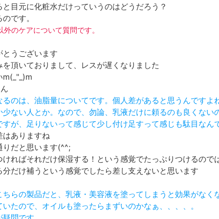
ると目元に化粧水だけっていうのはどうだろう？
るのです。
粧水以外のケアについて質問です。
がとうございます
みを頂いておりまして、レスが遅くなりました
(_"_)m
さん
になるのは、油脂量についてです。個人差があると思うんですよ
とか少ない人とか。なので、勿論、乳液だけに頼るのも良くない
のですが、足りないって感じて少し付け足すって感じも駄目なん
差はありますね
りだと思います(^^;
つければそれだけ保湿する！という感覚でたっぷりつけるので
る分だけ補うという感覚でしたら差し支えないと思います
、こちらの製品だと、乳液・美容液を塗ってしまうと効果がなく
れていたので、オイルも塗ったらまずいのかなぁ、、、、。
が疑問です。