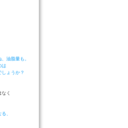
ね、油脂量も。
のは
でしょうか？
はなく
なる、