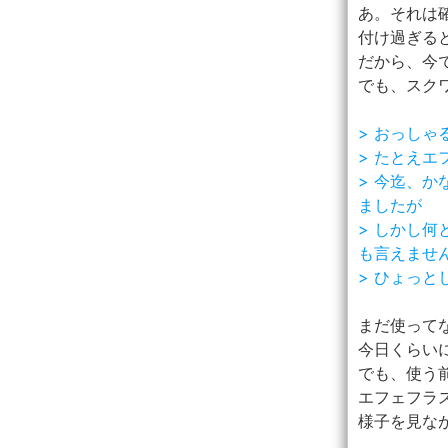
あ。それは
付け過ぎる
だから、今
でも、スク
> おっし
> たとえ
> 今迄、
ましたが
> しかし
も言えません(
> ひょっと
まだ使って
今日くらい
でも、使う
エフェフラ
様子を見な