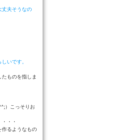
大丈夫そうなの
らしいです。
したものを指しま
^;）こっそりお
・・・・
を作るようなもの