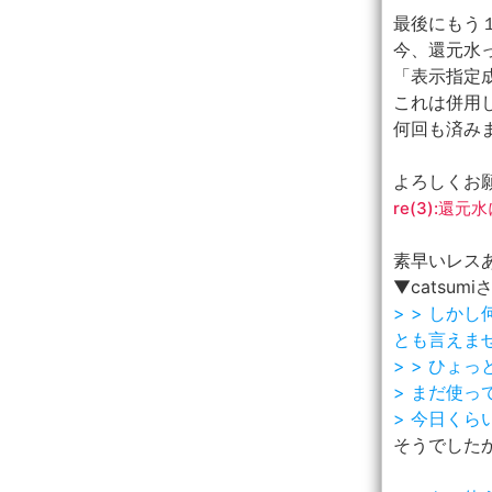
最後にもう
今、還元水
「表示指定
これは併用
何回も済み
よろしくお
re(3):還元
素早いレスあ
▼catsumi
> > し
とも言えません
> > ひょ
> まだ使
> 今日く
そうでしたか