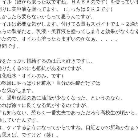
オイル（鮫から取った奴ですね、ＨＡＢＡのです）を使ってい
周りに美容液を塗ってます。（こっちはＳＫ２です）
しかしたら要らないかもって思うんですが、
オイルは必要な気がします。付けてる量もスポイトで１～２滴
ちらの製品だと、乳液・美容液を塗ってしまうと効果がなくな
いたので、オイルも塗ったらまずいのかなぁ、、、、。
疑問です。
分をたっぷり補給するのは元々好きですし、
塗りたくるのにも抵抗があるのですが、
は化粧水・オイルのみ、です）
の乾燥にやっぱり化粧水・自分の油脂だけでは
うな気がします。
ぎ、過剰保護の為に油脂が少なくなった、というのなら、
めれば徐々に良くなる気がするのですが、
字も知らない、恐らく一番丈夫であっただろう高校生の頃から
燥していたんです。
は、ケアするようになってからですね。口紅とかの所為かなぁ
ら思えば、ですけど（笑）。