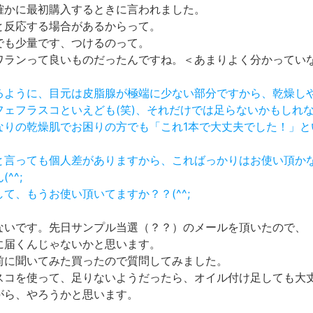
確かに最初購入するときに言われました。
と反応する場合があるからって。
でも少量です、つけるのって。
ワランって良いものだったんですね。＜あまりよく分かってい
ゃるように、目元は皮脂腺が極端に少ない部分ですから、乾燥し
エフェフラスコといえども(笑)、それだけでは足らないかもしれ
かなりの乾燥肌でお困りの方でも「これ1本で大丈夫でした！」
何と言っても個人差がありますから、こればっかりはお使い頂か
^^;
して、もうお使い頂いてますか？？(^^;
ないです。先日サンプル当選（？？）のメールを頂いたので、
に届くんじゃないかと思います。
前に聞いてみた買ったので質問してみました。
スコを使って、足りないようだったら、オイル付け足しても大
がら、やろうかと思います。