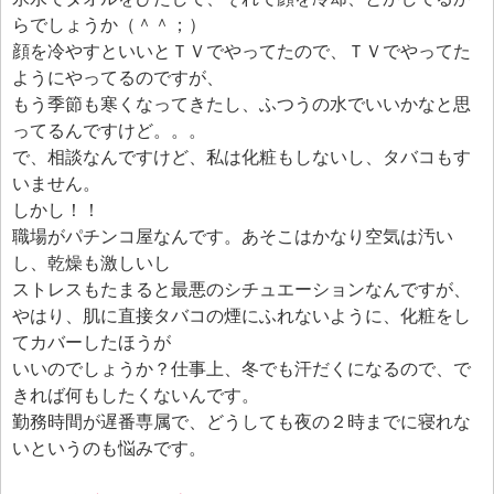
エフェ研究所について
らでしょうか（＾＾；）
お問い合わせフォーム
顔を冷やすといいとＴＶでやってたので、ＴＶでやってた
ようにやってるのですが、
もう季節も寒くなってきたし、ふつうの水でいいかなと思
ってるんですけど。。。
で、相談なんですけど、私は化粧もしないし、タバコもす
いません。
しかし！！
職場がパチンコ屋なんです。あそこはかなり空気は汚い
し、乾燥も激しいし
ストレスもたまると最悪のシチュエーションなんですが、
やはり、肌に直接タバコの煙にふれないように、化粧をし
てカバーしたほうが
いいのでしょうか？仕事上、冬でも汗だくになるので、で
きれば何もしたくないんです。
勤務時間が遅番専属で、どうしても夜の２時までに寝れな
いというのも悩みです。