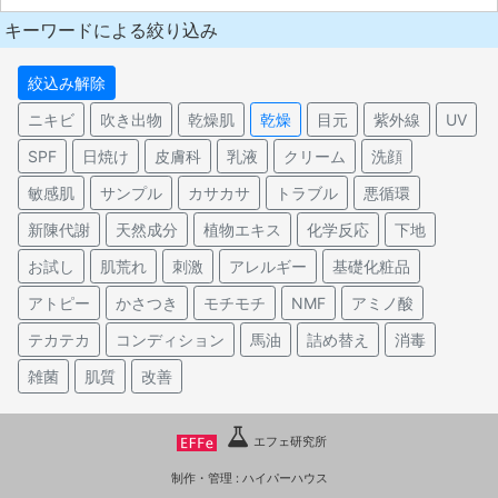
キーワードによる絞り込み
絞込み解除
ニキビ
吹き出物
乾燥肌
乾燥
目元
紫外線
UV
SPF
日焼け
皮膚科
乳液
クリーム
洗顔
敏感肌
サンプル
カサカサ
トラブル
悪循環
新陳代謝
天然成分
植物エキス
化学反応
下地
お試し
肌荒れ
刺激
アレルギー
基礎化粧品
アトピー
かさつき
モチモチ
NMF
アミノ酸
テカテカ
コンディション
馬油
詰め替え
消毒
雑菌
肌質
改善
エフェ研究所
制作・管理 :
ハイパーハウス