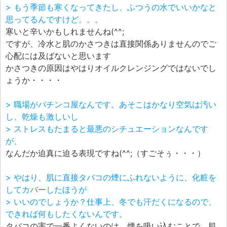
> もう季節も寒くなってきたし、ふつうの水でいいかなと
思ってるんですけど。。。
寒いと辛いかもしれませんね(^^;
ですが、冷水と肌のかさつきは直接関係ありませんのでご
心配には及ばないと思います
かさつきの原因はやはりオイルクレンジングではないでし
ょうか・・・・
> 職場がパチンコ屋なんです。あそこはかなり空気は汚い
し、乾燥も激しいし
> ストレスもたまると最悪のシチュエーションなんです
が、
なんだか迫真に迫る表現ですね(^^;（すごそぅ・・・）
> やはり、肌に直接タバコの煙にふれないように、化粧を
してカバーしたほうが
> いいのでしょうか？仕事上、冬でも汗だくになるので、
できれば何もしたくないんです。
タバコの害で一番よくないのは、煙を吸い込むことで、肌