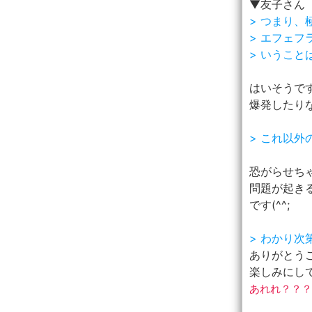
▼友子さん
> つまり
> エフェ
> いうこ
はいそうです(
爆発したりな
> これ以
恐がらせちゃ
問題が起き
です(^^;
> わかり次
ありがとう
楽しみにし
あれれ？？？