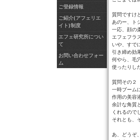
ご登録情報
質問ですけ
ご紹介(アフェリエ
あのー、ト
イト)制度
一応、顔の
エフェ研究所につい
エフェフラ
て
いや、すで
引き締め効
お問い合わせフォー
何やら、毛
ム
使ったりし
質問その２
一時ブーム
作用の美容
余計な角質
くれるので
それとも、
あ、どうぞ