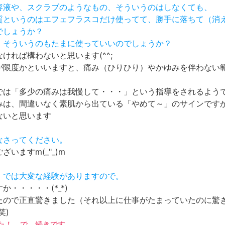
美容液や、スクラブのようなもの、そういうのはしなくても、
角質というのはエフェフラスコだけ使ってて、勝手に落ちて（消
でしょうか？
も、そういうのもたまに使っていいのでしょうか？
ければ構わないと思います(^^;
が限度かといいますと、痛み（ひりひり）やかゆみを伴わない
では「多少の痛みは我慢して・・・」という指導をされるよう
みは、間違いなく素肌から出ている「やめて～」のサインです
ないと思います
なさってください。
ざいますm(_"_)m
胃」では大変な経験がありますので。
か・・・・・(*_*)
たので正直驚きました（それ以上に仕事がたまっていたのに驚
笑)
かった！ で、続きです。