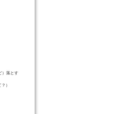
ど）落とす
て？）