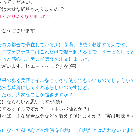
さってください。
では大変な経験がありますので。
炎はすっかりよくなりました！
がとうございます
、仕事の都合で滞在している所は冬場、物凄く乾燥するんです。
が、エフェフラスコはこれだけで翌日起きるまで、ずーっとしっ
～～っと感心し、デカイほうを注文しました。
ございます。ヒエ～～～っですか(笑)
め効果のある美容オイルをこっそり使ってもいいものでしょうか
、毛穴も綺麗にしてくれるらしいのですけど。
りしたら、大変なことが起きますか？
はならないと思いますが(笑)
にするオイルですか？！（ホホバ油とか？）
ければ、主な配合成分などを教えて頂けますか？（実は興味津
ームになったAHAなどの角質を自然に（自然だとは思わないです