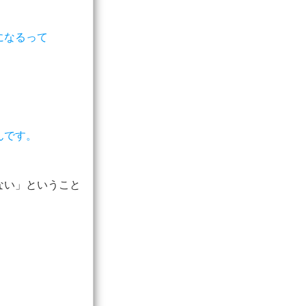
になるって
んです。
ない」ということ