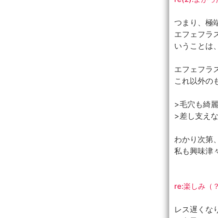
つまり、極
エフェフラ
いうことは
エフェフラ
これ以外の
>毛穴も綺
>差し支え
わかり次第
私も興味津
re:楽しみ
レス遅くな