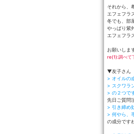
それから、
エフェフラ
冬でも、部
やっぱり紫
エフェフラ
お願いしま
re(1):調
▼友子さん
> オイル
> スクワ
> の２つ
先日ご質問
> 引き締
> 何やら
の成分です