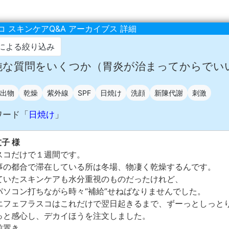
 スキンケアQ&A アーカイブス 詳細
による絞り込み
 単純な質問をいくつか（胃炎が治まってからでい
出物
乾燥
紫外線
SPF
日焼け
洗顔
新陳代謝
刺激
ワード「
日焼け
」
友子 様
スコだけで１週間です。
事の都合で滞在している所は冬場、物凄く乾燥するんです。
ていたスキンケアも水分重視のものだったけれど、
パソコン打ちながら時々“補給”せねばなりませんでした。
エフェフラスコはこれだけで翌日起きるまで、ずーっとしっと
っと感心し、デカイほうを注文しました。
前置き。