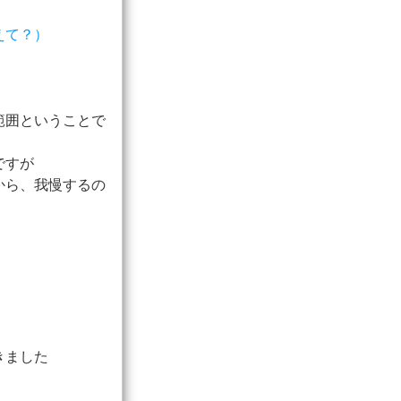
えて？）
範囲ということで
ですが
から、我慢するの
きました