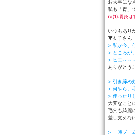
お大事にな
私も「胃」
re(1):胃
いつもあり
▼友子さん
> 私が今
> ところ
> ヒエ～
ありがとう
> 引き締
> 何やら
> 使った
大変なことに
毛穴も綺麗
差し支えな
> 一時ブ