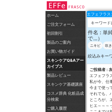
エフェフラスコ
ホーム
キーワード
ご注文フォーム
件名 :
初回割引
で…）
製品のご案内
ニキビ
吹き
お買い物ガイド
絞込みキー
スキンケアQ&Aアー
カイブス
ご投稿者 : 
製品レビュー
エフェフラ
私が今、仕
スキンケア基礎講座
今まで使っ
コスメ辞典 化粧品成
それでも、
分検索
ところが、
ヒエ～～～
ご購入履歴
ここまでは