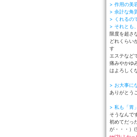
> 作用の
> 余計な
> くれるの
> それと
限度を超さな
どれくらい
す
エステなど
痛みやかゆ
はよろしく
> お大事に
ありがとうご
> 私も「
そうなんです
初めてだっ
が・・・）(
re(2):よ