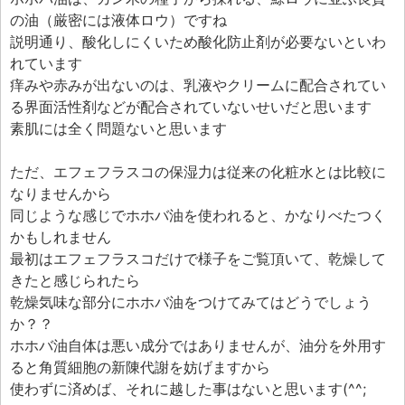
の油（厳密には液体ロウ）ですね
説明通り、酸化しにくいため酸化防止剤が必要ないといわ
れています
痒みや赤みが出ないのは、乳液やクリームに配合されてい
る界面活性剤などが配合されていないせいだと思います
素肌には全く問題ないと思います
ただ、エフェフラスコの保湿力は従来の化粧水とは比較に
なりませんから
同じような感じでホホバ油を使われると、かなりべたつく
かもしれません
最初はエフェフラスコだけで様子をご覧頂いて、乾燥して
きたと感じられたら
乾燥気味な部分にホホバ油をつけてみてはどうでしょう
か？？
ホホバ油自体は悪い成分ではありませんが、油分を外用す
ると角質細胞の新陳代謝を妨げますから
使わずに済めば、それに越した事はないと思います(^^;