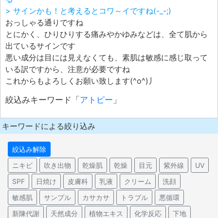
> サインかも！と考えるとコワ～イですね(-_-;)
おっしゃる通りですね
とにかく、ひりひりする痛みやかゆみなどは、全て肌から
出ているサインです
悪い成分は目には見えなくても、素肌は敏感に感じ取って
いる訳ですから、注意が必要ですね
これからもよろしくお願い致します(^o^)丿
絞込みキーワード「
アトピー
」
キーワードによる絞り込み
絞込み解除
ニキビ
吹き出物
乾燥肌
乾燥
目元
紫外線
UV
SPF
日焼け
皮膚科
乳液
クリーム
洗顔
敏感肌
サンプル
カサカサ
トラブル
悪循環
新陳代謝
天然成分
植物エキス
化学反応
下地