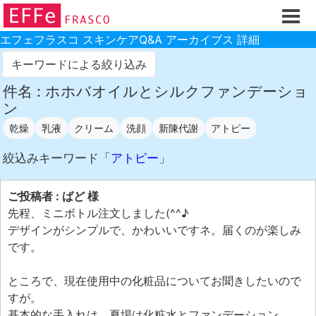
ホーム
ご注文フォーム
エフェフラスコ スキンケアQ&A アーカイブス 詳細
初回割引
キーワードによる絞り込み
製品のご案内
件名 : ホホバオイルとシルクファンデーショ
ン
お買い物ガイド
乾燥
乳液
クリーム
洗顔
新陳代謝
アトピー
スキンケアQ&Aアーカイブス
絞込みキーワード「
アトピー
」
製品レビュー
スキンケア基礎講座
ご投稿者 : ばど 様
先程、ミニボトル注文しました(^^♪
コスメ辞典 化粧品成分検索
デザインがシンプルで、かわいいですネ。届くのが楽しみ
ご購入履歴
です。
ご登録情報
ところで、現在使用中の化粧品についてお聞きしたいので
ご紹介(アフェリエイト)制度
すが。
基本的な手入れは、夏場は化粧水とファンデーション。