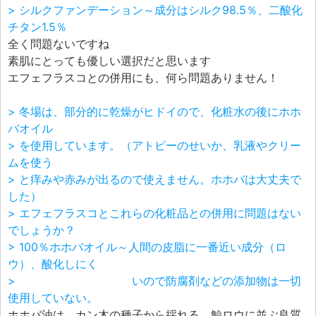
> シルクファンデーション～成分はシルク98.5％、二酸化
チタン1.5％
全く問題ないですね
素肌にとっても優しい選択だと思います
エフェフラスコとの併用にも、何ら問題ありません！
> 冬場は、部分的に乾燥がヒドイので、化粧水の後にホホ
バオイル
> を使用しています。（アトピーのせいか、乳液やクリー
ムを使う
> と痒みや赤みが出るので使えません。ホホバは大丈夫で
した）
> エフェフラスコとこれらの化粧品との併用に問題はない
でしょうか？
> 100％ホホバオイル～人間の皮脂に一番近い成分（ロ
ウ）、酸化しにく
> いので防腐剤などの添加物は一切
使用していない。
ホホバ油は、カン木の種子から採れる、鯨ロウに並ぶ良質