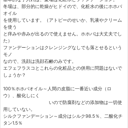
エフェ研究所について
冬場は、部分的に乾燥がヒドイので、化粧水の後にホホバ
お問い合わせフォーム
オイル
を使用しています。（アトピーのせいか、乳液やクリーム
を使う
と痒みや赤みが出るので使えません。ホホバは大丈夫でし
た）
ファンデーションはクレンジングなしでも落とせるという
モノ
なので、洗顔は洗顔石鹸のみです。
エフェフラスコとこれらの化粧品との併用に問題はないで
しょうか？
100％ホホバオイル～人間の皮脂に一番近い成分（ロ
ウ）、酸化しにく
いので防腐剤などの添加物は一切使
用していない。
シルクファンデーション～成分はシルク98.5％、二酸化チ
タン1.5％