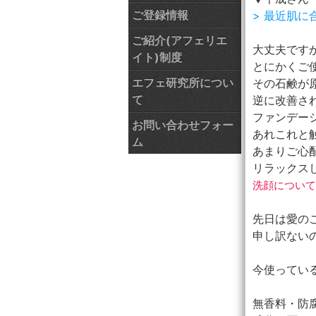
ご登録情報
> 最近肌
ご紹介(アフェリエ
大丈夫です
イト)制度
とにかくご
エフェ研究所につい
その石鹸が
て
逆に改善さ
ファンデー
お問い合わせフォー
あれこれと
ム
あまりご心配
リラックス
洗顔について
先日は愛の
申し訳ない
今使ってい
無香料・防