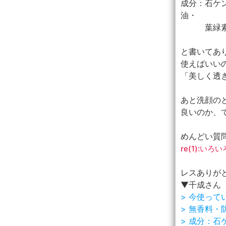
成分：石ケ
油・
葉緑素・
と書いてあ
使えばいい
「美しく透
あと洗顔の
良いのか、
めんどい質
re(1):い
レスありが
▼千成さん
> 今使っ
> 無香料・
> 成分：