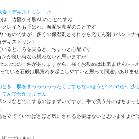
素・デキストリン・水
のは、含硫ケイ酸ALのことですね
ンクレイとも呼ばれ、海泥や湖泥のことです
良いものですが、多くの保湿剤とそれから充てん剤（ベントナ
（デキストリン）
ているところを見ると、ちょっと心配です
ョンが良い時なら構わないと思いますが
つぶつの一件がありますから、強くお勧めは出来ません(-_-メ
入っている石鹸は肌荒れを起こしやすいと思って間違いありま
顔のとき、肌をまっっっっったくこすらないほうがいいのか、少
か、てんでわかりません。
ポンジなどでこするのはまずいですが、手で洗う分にはちょっ
ん
を立てていればさほど気にされる必要はないと思いますよ(^^;
し訳ございません。