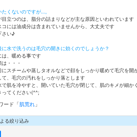
いたくないのですが…。
が目立つのは、脂分の詰まりなどが主な原因といわれています
スコには油成分は含まれていませんから、大丈夫です
下さい♪
最後に水で洗うのは毛穴の開きに効くのでしょうか？
には、暖める事です
順は・・・
前にスチームや蒸しタオルなどで顔をしっかり暖めて毛穴を開
して、毛穴の汚れをしっかり落とします
水で肌を冷やすと、開いていた毛穴が閉じて、肌のキメが細か
ってください(^^;
ワード「
肌荒れ
」
よる絞り込み