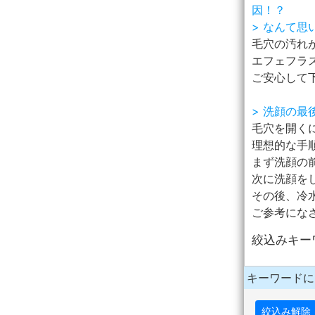
因！？
> なんて思
毛穴の汚れ
エフェフラ
ご安心して
> 洗顔の
毛穴を開く
理想的な手
まず洗顔の
次に洗顔を
その後、冷
ご参考になさ
絞込みキー
キーワードに
絞込み解除