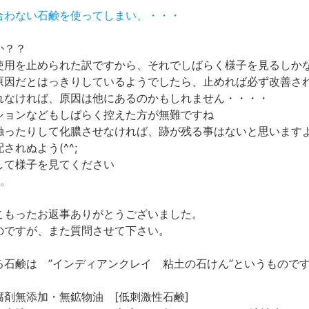
に合わない石鹸を使ってしまい、・・・
か？？
使用を止められた訳ですから、それでしばらく様子を見るしか
原因だとはっきりしているようでしたら、止めれば必ず改善さ
れなければ、原因は他にあるのかもしれません・・・・
ションなどもしばらく控えた方が無難ですね
触ったりして化膿させなければ、跡が残る事はないと思います
されぬよう(^^;
して様子を見てください
。
こもったお返事ありがとうございました。
のですが、また質問させて下さい。
る石鹸は ”インディアンクレイ 粘土の石けん”というもので
腐剤無添加・無鉱物油 [低刺激性石鹸]