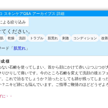
 スキンケアQ&A アーカイブス 詳細
による絞り込み
助けてください。
肌
乾燥
洗顔
トラブル
肌荒れ
刺激
コンディション
改善
ワード「
肌荒れ
」
千成 様
わない石鹸を使ってしまい、首から顔にかけて赤いぶつぶつが
ひりひりして痛いです。今のところ石鹸を変えて洗顔の後エフ
す。これで治るでしょうか？治ったとしても跡が残ってしまっ
か？ニキビ跡にも悩んでいます。ご指導ご鞭撻のほどどうぞよ
せずに・・