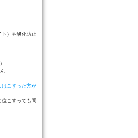
イト）や酸化防止
)
せん
しはこすった方が
と位こすっても問