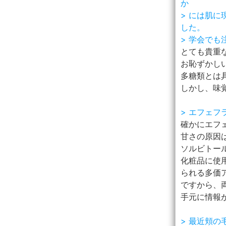
か
> には肌
した。
> 学会で
とても貴重
お恥ずかしい
多糖類とは
しかし、味
> エフェ
確かにエフ
甘さの原因
ソルビトー
化粧品に使
られる多価
ですから、
手元に情報
> 最近頬