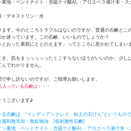
ン素地・ベントナイト・含硫ケイ酸AL・アロエベラ液汁末・ス
デキストリン・水
ります。今のところトラブルはないのですが、普通の石鹸とこ
のか迷っています。この石鹸、いいものでしょうか？
きとおった素肌にととのえます」ってところに惹かれてしまい
とき、肌をまっっっっったくこすらないほうがいいのか、少し
てんでわかりません。
問で申し訳ないのですが、ご指導お願いします。
ろいろ入っている石鹸は・・・
とうございます♪
ている石鹸は ”インディアンクレイ 粘土の石けん”というもの
防腐剤無添加・無鉱物油 [低刺激性石鹸]
石ケン素地・ベントナイト・含硫ケイ酸AL・アロエベラ液汁末・