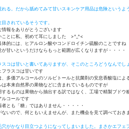
に現れる。だから舐めてみて甘いスキンケア用品は危険というよ
も注目されているそうです。
な情報をありがとうございます
ことに私、初めて耳にしました >^_^<
具体的には、ヒアルロン酸やコンドロイチン硫酸のことですね
覚が甘いというだけならもっと範囲が広くなりますが・・・・
フラスコは甘いと書いてありますが、そこのところどうなんでし
ェフラスコは甘いです
は、多価アルコールのソルビトールと抗菌剤の安息香酸塩によ
ルは本来自然界の果物などに含まれているものですが
用するものは果物から抽出する訳ではなく、工場で精製ブドウ
アルコールです
両者とも「糖」ではありません・・・・・
がないので、何ともいえませんが、また機会を見て調べておきます
の毛穴がかなり目立つようになってしまいました。まさかエフェ