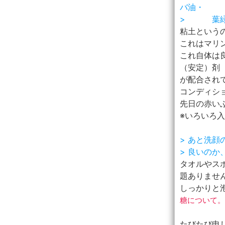
バ油・
> 葉緑
粘土という
これはマリ
これ自体は
（安定）剤
が配合され
コンディシ
先日の赤いぶ
※いろいろ
> あと洗
> 良いの
タオルやス
題ありませ
しっかりと泡
糖について。
たびたび申