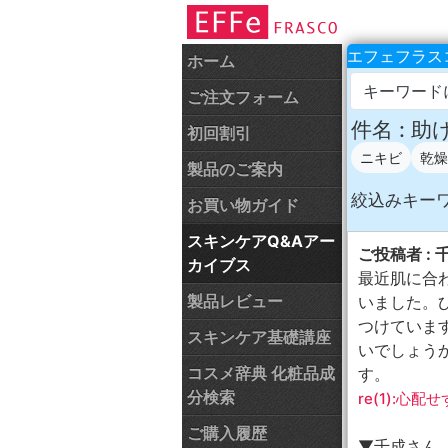
エフェフラスコ
ホーム
キーワード
ご注文フォーム
件名 : 
初回割引
ニキビ
乾燥
製品のご案内
絞込みキー
お買い物ガイド
スキンケアQ&Aアー
ご投稿者 : 
カイブス
最近肌に合
製品レビュー
いました。
つけていま
スキンケア基礎講座
いでしょう
コスメ辞典 化粧品成
す。
分検索
re(1):心配
ご購入履歴
▼千成さん