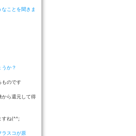
うなことを聞きま
ょうか？
るものです
糖から還元して得
ね(^^;
フラスコが原