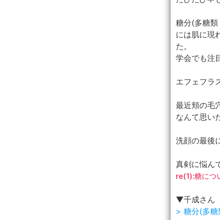
糖分(多糖
には肌に現
た。
学会でも注
エフェフラ
最近頬の毛
なんて思い
洗顔の最後
真剣に悩ん
re(1):糖に
▼千成さん
> 糖分(