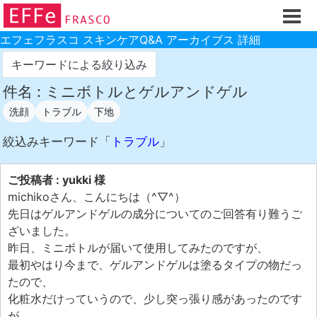
ホーム
ご注文フォーム
エフェフラスコ スキンケアQ&A アーカイブス 詳細
初回割引
キーワードによる絞り込み
製品のご案内
件名 : ミニボトルとゲルアンドゲル
洗顔
トラブル
下地
お買い物ガイド
スキンケアQ&Aアーカイブス
絞込みキーワード「
トラブル
」
製品レビュー
ご投稿者 : yukki 様
スキンケア基礎講座
michikoさん、こんにちは（^▽^）
先日はゲルアンドゲルの成分についてのご回答有り難うご
コスメ辞典 化粧品成分検索
ざいました。
ご購入履歴
昨日、ミニボトルが届いて使用してみたのですが、
最初やはり今まで、ゲルアンドゲルは塗るタイプの物だっ
ご登録情報
たので、
ご紹介(アフェリエイト)制度
化粧水だけっていうので、少し突っ張り感があったのです
が、