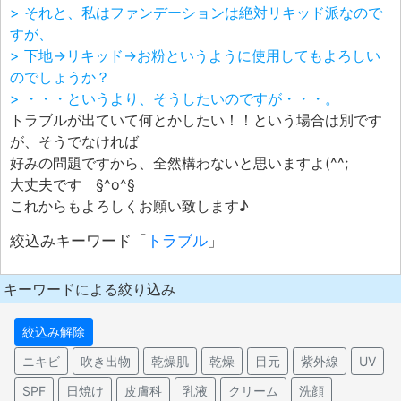
> それと、私はファンデーションは絶対リキッド派なので
すが、
> 下地→リキッド→お粉というように使用してもよろしい
のでしょうか？
> ・・・というより、そうしたいのですが・・・。
トラブルが出ていて何とかしたい！！という場合は別です
が、そうでなければ
好みの問題ですから、全然構わないと思いますよ(^^;
大丈夫です §^o^§
これからもよろしくお願い致します♪
絞込みキーワード「
トラブル
」
キーワードによる絞り込み
絞込み解除
ニキビ
吹き出物
乾燥肌
乾燥
目元
紫外線
UV
SPF
日焼け
皮膚科
乳液
クリーム
洗顔