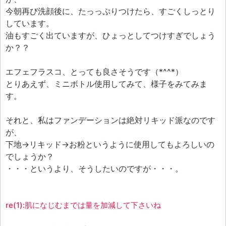
エフェ研究所について
今朝再び洗顔後に、たっっぷりつけたら、すごくしっとり
お問い合わせフォーム
しています。
油もすごく出ていますが、ひょっとしてつけすぎでしょう
か？？
エフェフラスコ、とっても良さそうです（*^^*）
とりあえず、ミニボトル使用してみて、様子をみてみま
す。
それと、私はファンデーションは絶対リキッド派なのです
が、
下地→リキッド→お粉というように使用してもよろしいの
でしょうか？
・・・というより、そうしたいのですが・・・。
re(1):肌になじむまでは量を加減して下さいね