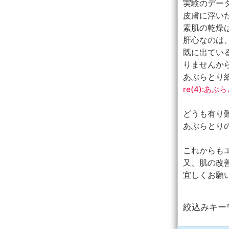
実験のデー
皮膚に浮い
素肌の乾燥
肝心なのは
既に出てい
りませんか
あぶらとり紙
re(4):あ
どうも有り
あぶらとり
これからも
又、肌の改善
宜しくお願
絞込みキー