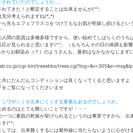
かされていたのでしょうか...。
れてきた！と断定することは出来ませんが(^^;
充分考えられますね(*_*)
から先もエフェフラスコをつけてもなお肌が乾燥し続けるとい
す
の人間の肌質は多種多様ですから、使い始めてしばらくのうち
反応が見られると思います(^^; （もちろんその日の体調も影
すっかりお馴染み（？）のようさんも、最初はなかなかなじまず
-lab.co.jp/cgi-bin/treesbbs/trees.cgi?log=&v=305&e=msg&
と共にだんだんコンディションは良くなってくると思いますよ
子をご覧になってくださいませ
ら、シワやシミを出来にくくする要素もあるのでしょうか。
止めるのはとても難しいことですが・・・
の一つに素肌の乾燥が挙げられるというのは事実ですから、出
(^^;
ましては、出来難くするには紫外線に当たらないように心がけ