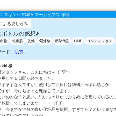
 スキンケアQ&A アーカイブス 詳細
による絞り込み
ミニボトルの感想♪
出物
乾燥肌
乾燥
紫外線
新陳代謝
NMF
コンディション
ワード「
肌質
」
kki 様
所スタッフさん、こんにちは～（^▽^）
使用して５日間が経ちました。
まずまずなんですが、使用して２日目は結構油っぽい感じが
ですが、今はちょっと乾燥しています。
ないのかな？と思い、思いっきりたっぷりめに使用しているの
乾燥してしまいます・・・（T_T）
り、今までが油分の多い化粧品を使用しすぎてた？という事な
れていたのでしょうか...。