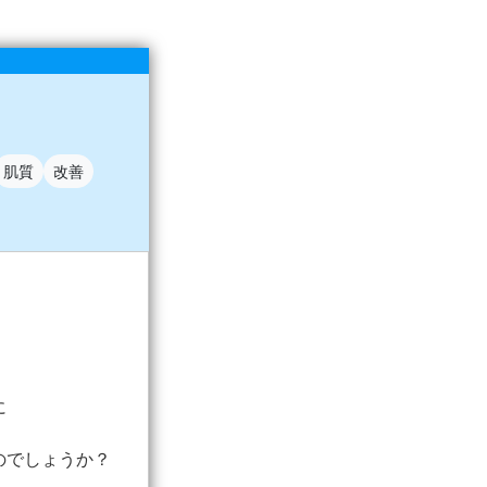
肌質
改善
に
のでしょうか？