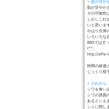
> 肌が甘や
肌が甘やかさ
その可能性は
しかしこれ
いと思いま
やはり生身
いろいろな
BBSでは
(^^;
http://effe
時間の経過
じっくり様
> それか
シワを食い
シワの原因
あるといえます
シミに関し