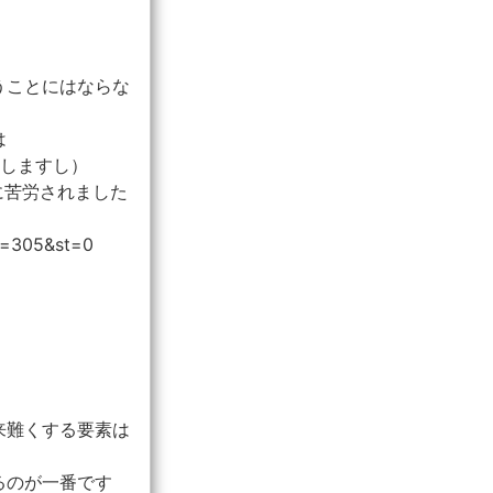
うことにはならな
は
響しますし）
に苦労されました
lp=305&st=0
来難くする要素は
るのが一番です