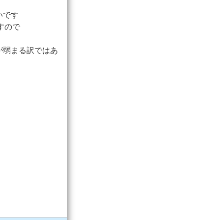
いです
すので
が弱まる訳ではあ