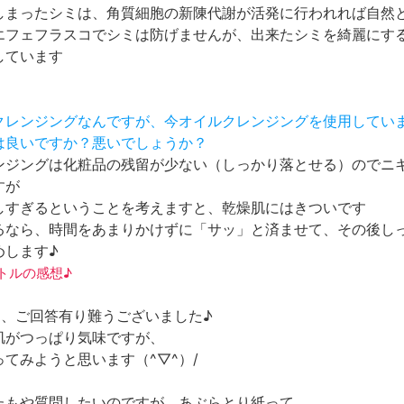
しまったシミは、角質細胞の新陳代謝が活発に行われれば自然
エフェフラスコでシミは防げませんが、出来たシミを綺麗にす
しています
、クレンジングなんですが、今オイルクレンジングを使用してい
には良いですか？悪いでしょうか？
ンジングは化粧品の残留が少ない（しっかり落とせる）のでニ
すが
しすぎるということを考えますと、乾燥肌にはきついです
るなら、時間をあまりかけずに「サッ」と済ませて、その後し
めします♪
ニボトルの感想♪
oさん、ご回答有り難うございました♪
肌がつっぱり気味ですが、
てみようと思います（^▽^）/
たもや質問したいのですが、あぶらとり紙って