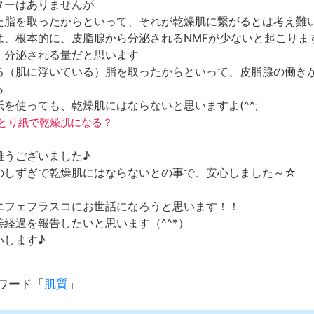
ターはありませんが
た脂を取ったからといって、それが乾燥肌に繋がるとは考え難
は、根本的に、皮脂腺から分泌されるNMFが少ないと起こりま
、分泌される量だと思います
る（肌に浮いている）脂を取ったからといって、皮脂腺の働き
ら
を使っても、乾燥肌にはならないと思いますよ(^^;
ぶらとり紙で乾燥肌になる？
難うございました♪
のしずぎで乾燥肌にはならないとの事で、安心しました～☆
エフェフラスコにお世話になろうと思います！！
経過を報告したいと思います（^^*）
いします♪
ワード「
肌質
」