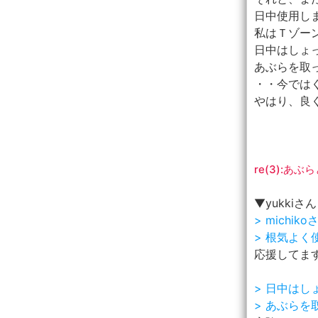
日中使用し
私はＴゾー
日中はしょ
あぶらを取っ
・・今では
やはり、良
re(3):あ
▼yukkiさん
> mich
> 根気よく
応援してま
> 日中は
> あぶらを