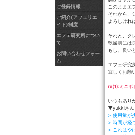
ご登録情報
このままエ
それから、
ご紹介(アフェリエ
よろしければ
イト)制度
エフェ研究所につい
それと、ク
て
乾燥肌には
もし、良い
お問い合わせフォー
ム
エフェ研究
宜しくお願い
re(1):ミニ
いつもあり
▼yukkiさん
> 使用量
> 時間が経
> これは