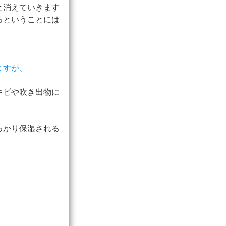
と消えていきます
るということには
ますが、
キビや吹き出物に
っかり保湿される