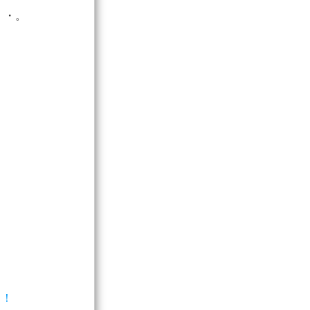
・・。
！
？！