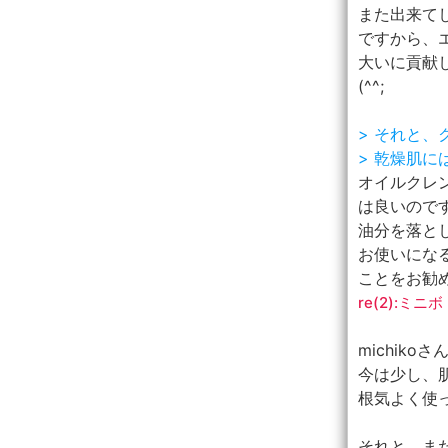
また出来て
ですから、
大いに貢献
(^^;
> それと
> 乾燥肌
オイルクレ
は良いので
油分を落と
お使いにな
ことをお勧
re(2):ミ
michik
今は少し、
根気よく使っ
それと、ま