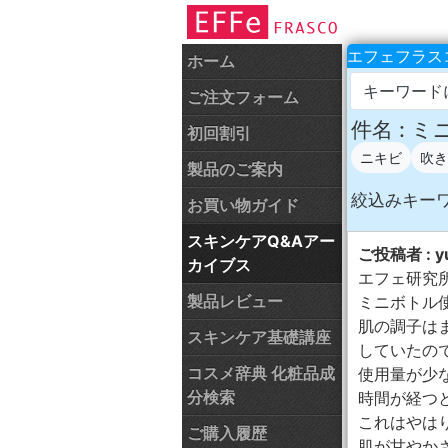
エフェフラスコ
ホーム
キーワード
ご注文フォーム
件名 : 
初回割引
ニキビ
吹き
製品のご案内
絞込みキー
お買い物ガイド
スキンケアQ&Aアー
ご投稿者 : yu
カイブス
エフェ研究
製品レビュー
ミニボトル
肌の調子は
スキンケア基礎講座
していたの
コスメ辞典 化粧品成
使用量が少
分検索
時間が経つと
これはやは
ご購入履歴
肌が甘やかさ