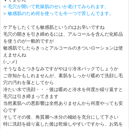
エフェ研究所について
> 毛穴が開いて乾燥肌のせいか老けてみられます。
お問い合わせフォーム
> 敏感肌のため何を使っても今一つで苦しんでます。
ケアをしたくても敏感肌というのはお辛いですね
毛穴の開きを引き締めるには、アルコールを含んだ化粧品
を使うのが一般的ですが
敏感肌でしたらきっとアルコールのきついローションは使
えませんね
(-_-メ)
そうなるとつきなみですがやはり冷水パックでしょうか
ご存知かもしれませんが、素肌をしっかり暖めて洗顔し毛
穴の汚れを落としてから
冷たい水で洗顔・・・後は暖めと冷水を何度か繰り返すと
毛穴は引き締まってきます
当然素肌への悪影響は全然ありませんから何度やっても安
心です
そしてその後、角質層へ水分の補給を充分にして下さい
特に洗顔を繰り返した後は乾燥しやすいですから、お気を