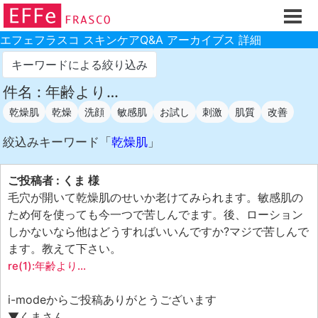
ホーム
ご注文フォーム
エフェフラスコ スキンケアQ&A アーカイブス 詳細
初回割引
キーワードによる絞り込み
製品のご案内
件名 : 年齢より…
乾燥肌
乾燥
洗顔
敏感肌
お試し
刺激
肌質
改善
お買い物ガイド
スキンケアQ&Aアーカイブス
絞込みキーワード「
乾燥肌
」
製品レビュー
ご投稿者 : くま 様
スキンケア基礎講座
毛穴が開いて乾燥肌のせいか老けてみられます。敏感肌の
ため何を使っても今一つで苦しんでます。後、ローション
コスメ辞典 化粧品成分検索
しかないなら他はどうすればいいんですか?マジで苦しんで
ご購入履歴
ます。教えて下さい。
re(1):年齢より…
ご登録情報
ご紹介(アフェリエイト)制度
i-modeからご投稿ありがとうございます
▼くまさん